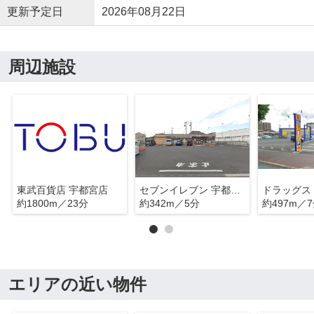
更新予定日
2026年08月22日
周辺施設
東武百貨店 宇都宮店
セブンイレブン 宇都宮戸祭1丁目店
約1800m／23分
約342m／5分
約497m／
エリアの近い物件