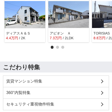
ディアスＡ＆Ｓ
アピオン Ａ
TORISIA
4.4
万
円
/ 2K
7.3
万
円
/ 2LDK
8.8
万
円
/ 2
こだわり特集
賃貸マンション特集
360°内覧特集
セキュリティ重視物件特集