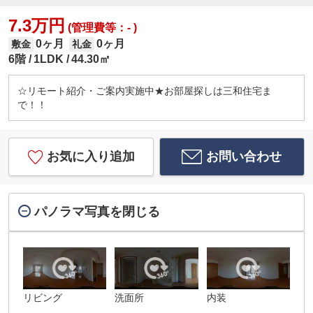
7.3万円
(管理費等：- )
0ヶ月
0ヶ月
敷金
礼金
6階
1LDK
44.30㎡
☆リモート紹介・ご案内実施中★お部屋探しは三和住宅ま
で！！
お気に入り追加
お問い合わせ
パノラマ写真を閉じる
リビング
洗面所
内装