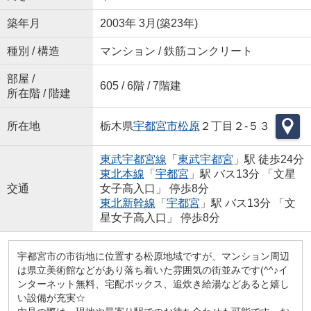
築年月
2003年 3月(築23年)
種別 / 構造
マンション / 鉄筋コンクリート
部屋 /
605 / 6階 / 7階建
所在階 / 階建
所在地
栃木県
宇都宮市
松原
２丁目２-５３
東武宇都宮線
「
東武宇都宮
」駅 徒歩24分
東北本線
「
宇都宮
」駅 バス13分 「文星
交通
女子高入口」 停歩8分
東北新幹線
「
宇都宮
」駅 バス13分 「文
星女子高入口」 停歩8分
宇都宮市の市街地に位置する松原地域ですが、マンション周辺
は県立美術館などがあり落ち着いた雰囲気の街並みです(^^♪イ
ンターネット無料、宅配ボックス、追炊き給湯などあると嬉し
い設備が充実☆