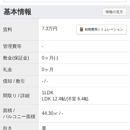
基本情報
情報の見方
7.3万円
賃料
初期費用シミュレーション
管理費等
-
敷金(保証金)
0ヶ月(-)
礼金
0ヶ月
償却 / 敷引
- / -
1LDK
間取り / 詳細
LDK 12.4帖
/
洋室 6.4帖
面積 /
44.30㎡ / -
バルコニー面積
向き
東