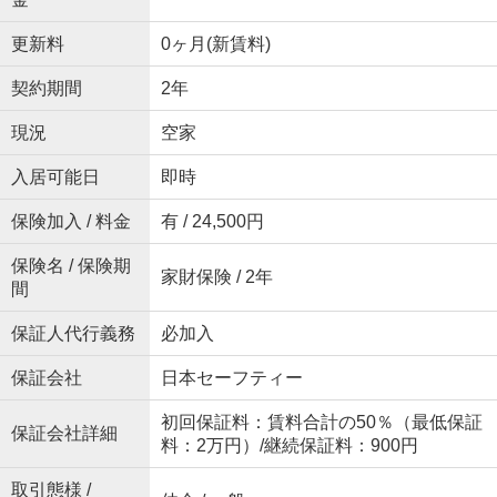
更新料
0ヶ月(新賃料)
契約期間
2年
現況
空家
入居可能日
即時
保険加入 / 料金
有 / 24,500円
保険名 / 保険期
家財保険 / 2年
間
保証人代行義務
必加入
保証会社
日本セーフティー
初回保証料：賃料合計の50％（最低保証
保証会社詳細
料：2万円）/継続保証料：900円
取引態様 /