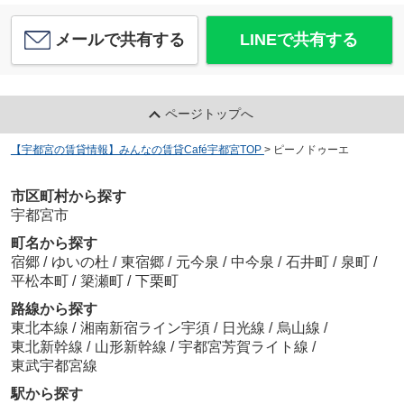
メールで共有する
LINEで共有する
ページトップへ
【宇都宮の賃貸情報】みんなの賃貸Café宇都宮TOP
>
ピーノドゥーエ
市区町村から探す
宇都宮市
町名から探す
宿郷
/
ゆいの杜
/
東宿郷
/
元今泉
/
中今泉
/
石井町
/
泉町
/
平松本町
/
簗瀬町
/
下栗町
路線から探す
東北本線
/
湘南新宿ライン宇須
/
日光線
/
烏山線
/
東北新幹線
/
山形新幹線
/
宇都宮芳賀ライト線
/
東武宇都宮線
駅から探す