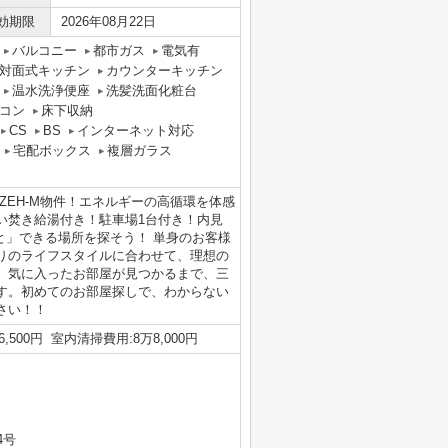
効期限
2026年08月22日
バルコニー
都市ガス
電気有
対面式キッチン
カウンターキッチン
温水洗浄便座
洗髪洗面化粧台
コン
床下収納
CS
BS
インターネット対応
宅配ボックス
複層ガラス
ZEH-M物件！エネルギーの高循環を体感
い焚き給湯付き！駐車場1台付き！内見
ッと」できる場所を探そう！ 単身のお客様
りのライフスタイルに合わせて、理想の
。気に入ったお部屋が見つかるまで、三
す。初めてのお部屋探しで、わからない
さい！！
500円 室内清掃費用:8万8,000円
4号