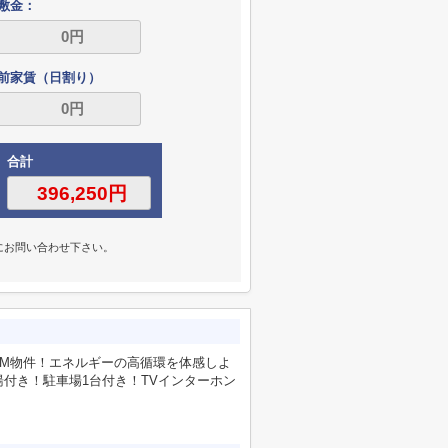
敷金：
前家賃（日割り）
合計
にお問い合わせ下さい。
。
H-M物件！エネルギーの高循環を体感しよ
付き！駐車場1台付き！TVインターホン