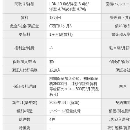
間取り/詳細
LDK 10.6帖
/
洋室 6.4帖
/
面積/バルコ
洋室 4.7帖
/
洋室 4.7帖
賃料
12万円
管理費・共
敷金/礼金/保証金
0万円/1ヶ月/-
償却/敷
更新料
1ヶ月(新賃料)
敷金積み
権利金/雑費
-/-
駐車場/月額
保険加入/料金
有/-
保険名/保険
保証人代行義務
必加入
保証会
機関保証加入必須。初回保証
料35000円、月額保証料賃料
保証会社詳細
向き
等総額の１％＋800円/月(商品
あり)
築年月(築年数)
2025年 9月 (新築)
契約期
種別/構造
アパート/軽量鉄骨
部屋/所在階
総戸数
4戸
現況/入居可
特優賃
-
取引態様/賃