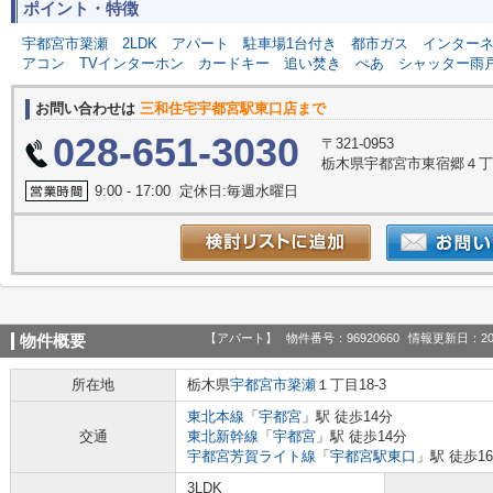
ポイント・特徴
宇都宮市簗瀬
2LDK
アパート
駐車場1台付き
都市ガス
インター
アコン
TVインターホン
カードキー
追い焚き
ぺあ
シャッター雨
お問い合わせは
三和住宅宇都宮駅東口店まで
028-651-3030
〒321-0953
栃木県宇都宮市東宿郷４丁目
9:00 - 17:00 定休日:毎週水曜日
【アパート】
物件番号：96920660
情報更新日：20
物件概要
所在地
栃木県
宇都宮市
簗瀬
１丁目18-3
東北本線
「
宇都宮
」駅 徒歩14分
交通
東北新幹線
「
宇都宮
」駅 徒歩14分
宇都宮芳賀ライト線
「
宇都宮駅東口
」駅 徒歩1
3LDK