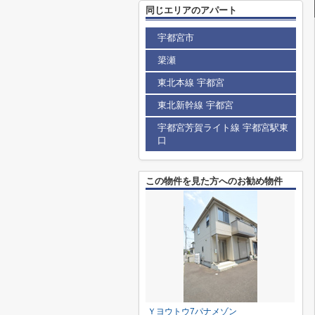
同じエリアのアパート
宇都宮市
簗瀬
東北本線 宇都宮
東北新幹線 宇都宮
宇都宮芳賀ライト線 宇都宮駅東
口
この物件を見た方へのお勧め物件
Ｙヨウトウ7パナメゾン