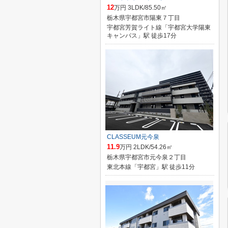
12
万円 3LDK/85.50㎡
栃木県宇都宮市陽東７丁目
宇都宮芳賀ライト線「宇都宮大学陽東
キャンパス」駅 徒歩17分
CLASSEUM元今泉
11.9
万円 2LDK/54.26㎡
栃木県宇都宮市元今泉２丁目
東北本線「宇都宮」駅 徒歩11分