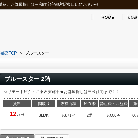
情報。お部屋探しは三和住宅宇都宮駅東口店におまかせ
都宮TOP
>
ブルースター
ブルースター 2階
☆リモート紹介・ご案内実施中★お部屋探しは三和住宅まで！！
賃料
間取り
専有面積
所在階
管理費・共益費
敷
12
万円
3LDK
63.71㎡
2階
5,000円
0