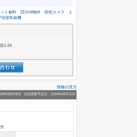
ネット無料
ZEH-M物件
防犯カメラ
エ
戸浴室乾燥機
1-24
情報の見方
26年08月08日
次回更新予定日：2026年08月22日
6分