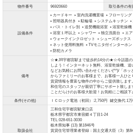
物件番号
96920660
取引条件の有
カードキー
室内洗濯機置場
フローリング
照明器具付き
駐輪場
システムキッチン
バス・トイレ別
追焚機能浴室
浴室乾燥機
浴室１坪以上
シャワー
独立洗面台
エア
設備条件
ウォークインクロゼット
シューズボックス
ネット使用料無料
TVモニタ付インターホン
防犯カメラ
☆★JR宇都宮駅まで徒歩約14分の★☆今話題の
しよう！インターネット無料、浴室乾燥機、追
などお気軽にお問い合わせください(^^)/「ホ
備考
からファミリーのお客様まで、お客様一人ひと
賃貸情報を豊富な物件の中からご提供致します
和住宅のスタッフが親切丁寧にサポート致しま
ことだらけのお客様大歓迎！お気軽にご相談下
条件(その他)
ＩＣロック電池（初回）:2,750円 鍵交換代:1万6,
三和住宅宇都宮駅東口店
栃木県宇都宮市東宿郷４丁目1-24
TEL:028-651-3030
栃木県知事 (13) 第1846号
取扱会社
賃貸住宅管理業者登録：国土交通大臣（3）第8