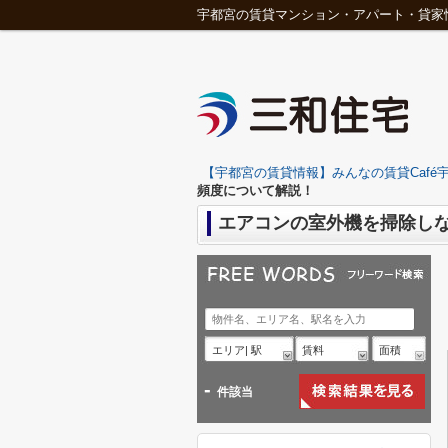
宇都宮の賃貸マンション・アパート・貸家
【宇都宮の賃貸情報】みんなの賃貸Café宇
頻度について解説！
エアコンの室外機を掃除し
エリア| 駅
賃料
面積
-
件該当