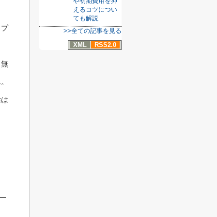
や初期費用を抑
えるコツについ
ても解説
イプ
>>全ての記事を見る
XML
RSS2.0
、無
ん。
除は