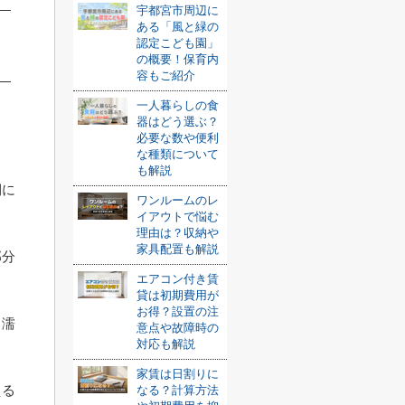
宇都宮市周辺に
ある「風と緑の
認定こども園」
の概要！保育内
容もご紹介
一人暮らしの食
器はどう選ぶ？
必要な数や便利
な種類について
も解説
側に
ワンルームのレ
イアウトで悩む
理由は？収納や
家具配置も解説
部分
エアコン付き賃
貸は初期費用が
お得？設置の注
、濡
意点や故障時の
対応も解説
家賃は日割りに
える
なる？計算方法