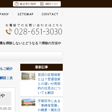
機を掃除しないとどうなる？掃除の方法や
最新記事
もご紹介
賃貸の定期借家
解説｜次
とは？普通借家
との違いや再契
約の注意点につ
いても解説
法や
宇都宮市にある
「東峰保育園」
25-05-20
の概要！園生活