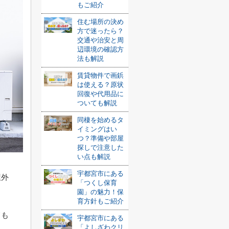
もご紹介
住む場所の決め
方で迷ったら？
交通や治安と周
辺環境の確認方
法も解説
賃貸物件で画鋲
は使える？原状
回復や代用品に
ついても解説
同棲を始めるタ
イミングはい
つ？準備や部屋
探しで注意した
い点も解説
宇都宮市にある
屋外
「つくし保育
園」の魅力！保
育方針もご紹介
ても
宇都宮市にある
「よしざわクリ