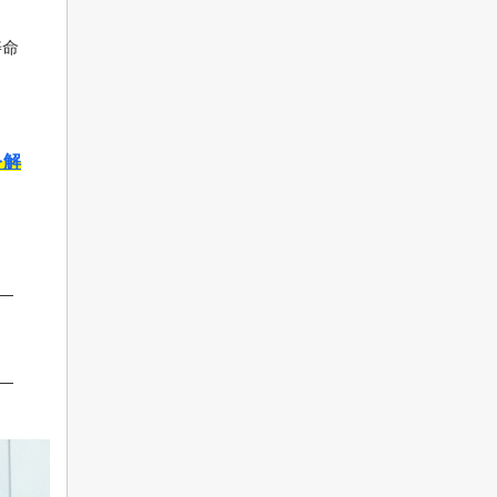
寿命
を解