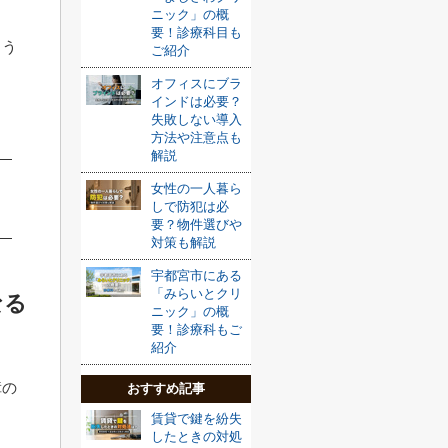
ニック」の概
要！診療科目も
よう
ご紹介
オフィスにブラ
インドは必要？
失敗しない導入
方法や注意点も
解説
女性の一人暮ら
しで防犯は必
要？物件選びや
対策も解説
宇都宮市にある
「みらいとクリ
なる
ニック」の概
要！診療科もご
紹介
障の
おすすめ記事
賃貸で鍵を紛失
したときの対処