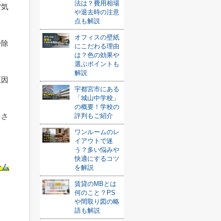
法は？費用相場
空気
や退去時の注意
点も解説
オフィスの壁紙
掃除
にこだわる理由
は？色の効果や
選ぶポイントも
解説
原因
宇都宮市にある
「城山中学校」
の概要！学校の
るさ
評判もご紹介
ワンルームのレ
イアウトで迷
う？多い悩みや
快適にするコツ
テム
を解説
賃貸のMBとは
何のこと？PS
や間取り図の略
語も解説