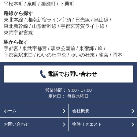
平松本町
/
泉町
/
簗瀬町
/
下栗町
路線から探す
東北本線
/
湘南新宿ライン宇須
/
日光線
/
烏山線
/
東北新幹線
/
山形新幹線
/
宇都宮芳賀ライト線
/
東武宇都宮線
駅から探す
宇都宮
/
東武宇都宮
/
駅東公園前
/
東宿郷
/
峰
/
宇都宮駅東口
/
ゆいの杜中央
/
ゆいの杜東
/
雀宮
/
岡本
電話でお問い合わせ
営業時間：
9:00 - 17:00
定休日：
毎週水曜日
ホーム
会社概要
お問い合わせ
物件リクエスト