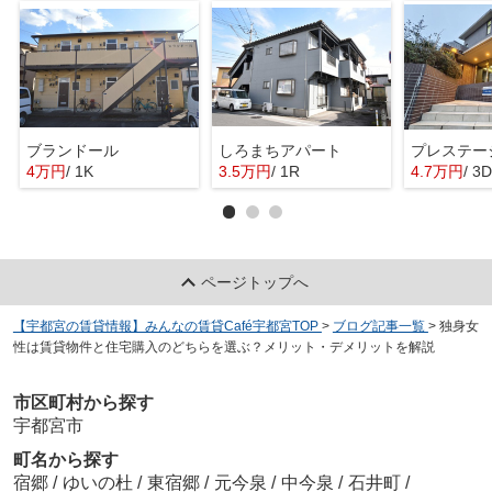
ブランドール
しろまちアパート
プレステー
4万円
/ 1K
3.5万円
/ 1R
4.7万円
/ 3
ページトップへ
【宇都宮の賃貸情報】みんなの賃貸Café宇都宮TOP
>
ブログ記事一覧
>
独身女
性は賃貸物件と住宅購入のどちらを選ぶ？メリット・デメリットを解説
市区町村から探す
宇都宮市
町名から探す
宿郷
/
ゆいの杜
/
東宿郷
/
元今泉
/
中今泉
/
石井町
/