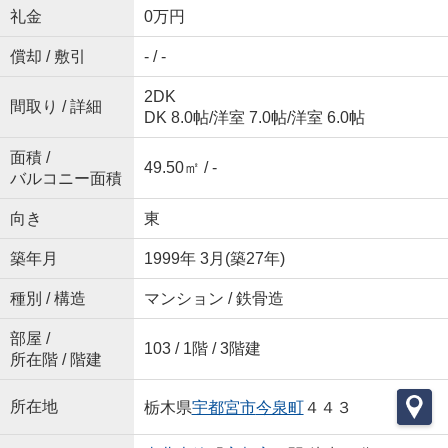
礼金
0万円
償却 / 敷引
- / -
2DK
間取り / 詳細
DK 8.0帖
/
洋室 7.0帖
/
洋室 6.0帖
面積 /
49.50㎡ / -
バルコニー面積
向き
東
築年月
1999年 3月(築27年)
種別 / 構造
マンション / 鉄骨造
部屋 /
103 / 1階 / 3階建
所在階 / 階建
所在地
栃木県
宇都宮市
今泉町
４４３