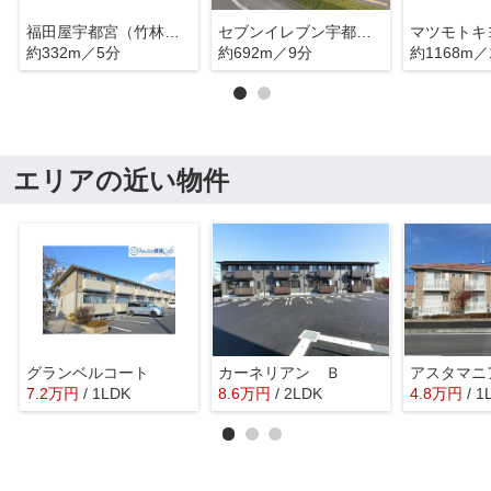
福田屋宇都宮（竹林）店
セブンイレブン宇都宮中今泉店
約332m／5分
約692m／9分
約1168m／
エリアの近い物件
グランベルコート
カーネリアン Ｂ
アスタマニ
7.2
万
円
/ 1LDK
8.6
万
円
/ 2LDK
4.8
万
円
/ 1