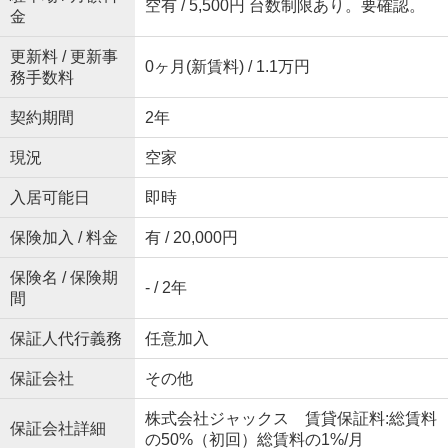
空有 / 5,500円 台数制限あり。要確認。
金
更新料 / 更新事
0ヶ月(新賃料) / 1.1万円
務手数料
契約期間
2年
現況
空家
入居可能日
即時
保険加入 / 料金
有 / 20,000円
保険名 / 保険期
- / 2年
間
保証人代行義務
任意加入
保証会社
その他
株式会社ジャックス 賃貸保証料:総賃料
保証会社詳細
の50%（初回）総賃料の1%/月