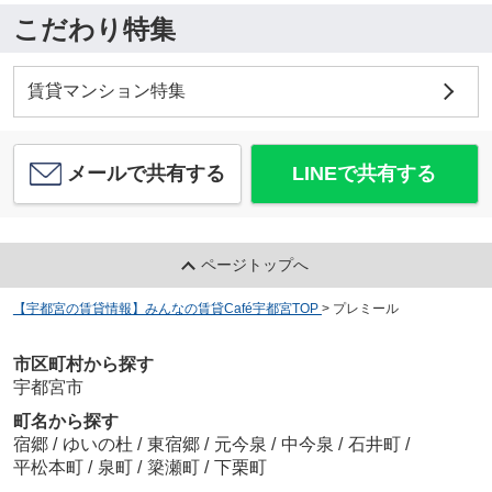
こだわり特集
賃貸マンション特集
メールで共有する
LINEで共有する
ページトップへ
【宇都宮の賃貸情報】みんなの賃貸Café宇都宮TOP
>
プレミール
市区町村から探す
宇都宮市
町名から探す
宿郷
/
ゆいの杜
/
東宿郷
/
元今泉
/
中今泉
/
石井町
/
平松本町
/
泉町
/
簗瀬町
/
下栗町