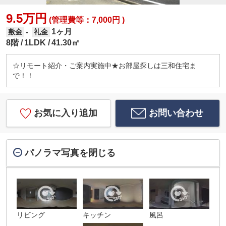
9.5万円
(管理費等：7,000円 )
1ヶ月
-
敷金
礼金
8階
1LDK
41.30㎡
☆リモート紹介・ご案内実施中★お部屋探しは三和住宅ま
で！！
お気に入り追加
お問い合わせ
パノラマ写真を閉じる
リビング
キッチン
風呂