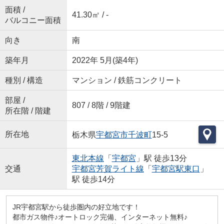
面積 /
41.30㎡ / -
バルコニー面積
向き
南
築年月
2022年 5月(築4年)
種別 / 構造
マンション / 鉄筋コンクリート
部屋 /
807 / 8階 / 9階建
所在階 / 階建
所在地
栃木県
宇都宮市
千波町
15-5
東北本線
「
宇都宮
」駅 徒歩13分
交通
宇都宮芳賀ライト線
「
宇都宮駅東口
」
駅 徒歩14分
JR宇都宮駅から徒歩圏内の好立地です！
都市ガス物件♪オートロック完備、インターネット無料♪