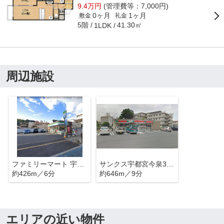
9.4万円
(管理費等：7,000円)
0ヶ月
1ヶ月
敷金
礼金
5階
41.30㎡
1LDK
周辺施設
ファミリーマート 宇都宮塙田三丁目店
サンクス宇都宮今泉3丁目店
約426m／6分
約646m／9分
エリアの近い物件