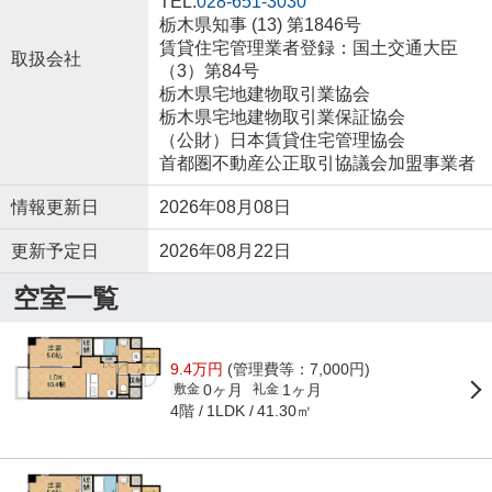
TEL:
028-651-3030
栃木県知事 (13) 第1846号
賃貸住宅管理業者登録：国土交通大臣
取扱会社
（3）第84号
栃木県宅地建物取引業協会
栃木県宅地建物取引業保証協会
（公財）日本賃貸住宅管理協会
首都圏不動産公正取引協議会加盟事業者
情報更新日
2026年08月08日
更新予定日
2026年08月22日
空室一覧
9.4万円
(管理費等：7,000円)
0ヶ月
1ヶ月
敷金
礼金
4階
41.30㎡
1LDK