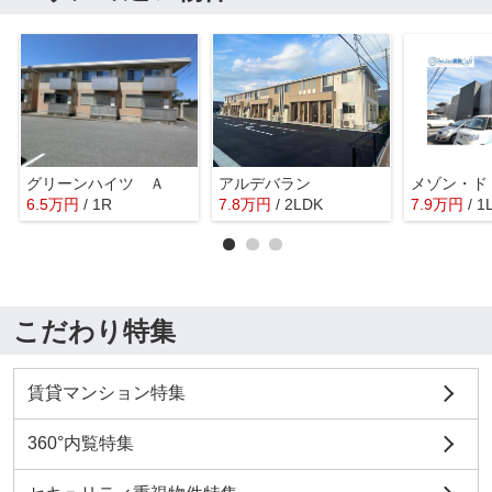
グリーンハイツ Ａ
アルデバラン
メゾン・ド
6.5
万
円
/ 1R
7.8
万
円
/ 2LDK
7.9
万
円
/ 1
こだわり特集
賃貸マンション特集
360°内覧特集