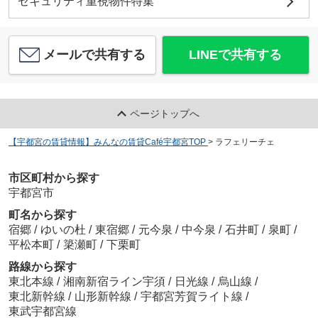
セキュリティ重視物件特集
メールで共有する
LINEで共有する
ページトップへ
【宇都宮の賃貸情報】みんなの賃貸Café宇都宮TOP
>
ラフェリーチェ
市区町村から探す
宇都宮市
町名から探す
宿郷
/
ゆいの杜
/
東宿郷
/
元今泉
/
中今泉
/
石井町
/
泉町
/
平松本町
/
簗瀬町
/
下栗町
路線から探す
東北本線
/
湘南新宿ライン宇須
/
日光線
/
烏山線
/
東北新幹線
/
山形新幹線
/
宇都宮芳賀ライト線
/
東武宇都宮線