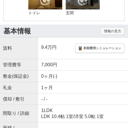
トイレ
玄関
基本情報
情報の見方
9.4万円
賃料
初期費用シミュレーション
管理費等
7,000円
敷金(保証金)
0ヶ月(-)
礼金
1ヶ月
償却 / 敷引
- / -
1LDK
間取り / 詳細
LDK 10.4帖 1室
/
洋室 5.0帖 1室
面積 /