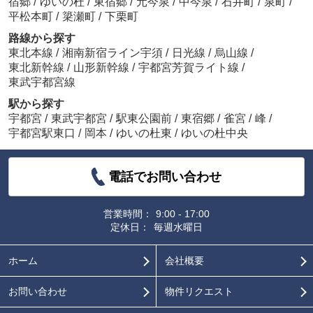
宿郷
/
ゆいの杜
/
東宿郷
/
元今泉
/
中今泉
/
石井町
/
泉町
/
平松本町
/
簗瀬町
/
下栗町
路線から探す
東北本線
/
湘南新宿ライン宇須
/
日光線
/
烏山線
/
東北新幹線
/
山形新幹線
/
宇都宮芳賀ライト線
/
東武宇都宮線
駅から探す
宇都宮
/
東武宇都宮
/
駅東公園前
/
東宿郷
/
雀宮
/
峰
/
宇都宮駅東口
/
岡本
/
ゆいの杜東
/
ゆいの杜中央
電話でお問い合わせ
営業時間：
9:00 - 17:00
定休日：
毎週水曜日
ホーム
会社概要
お問い合わせ
物件リクエスト