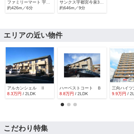
ファミリーマート 宇都宮塙田三丁目店
サンクス宇都宮今泉3丁目店
約426m／6分
約646m／9分
エリアの近い物件
アルカンシェル Ⅱ
ハーベストコート Ｂ
三向ハイツ
8.3
万
円
/ 2LDK
8.8
万
円
/ 2LDK
9.9
万
円
/ 2
こだわり特集