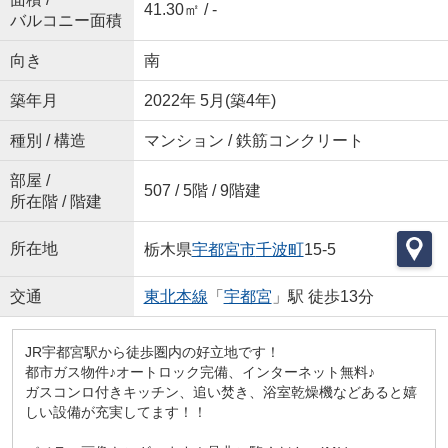
41.30㎡ / -
バルコニー面積
向き
南
築年月
2022年 5月(築4年)
種別 / 構造
マンション / 鉄筋コンクリート
部屋 /
507 / 5階 / 9階建
所在階 / 階建
所在地
栃木県
宇都宮市
千波町
15-5
交通
東北本線
「
宇都宮
」駅 徒歩13分
JR宇都宮駅から徒歩圏内の好立地です！
都市ガス物件♪オートロック完備、インターネット無料♪
ガスコンロ付きキッチン、追い焚き、浴室乾燥機などあると嬉
しい設備が充実してます！！