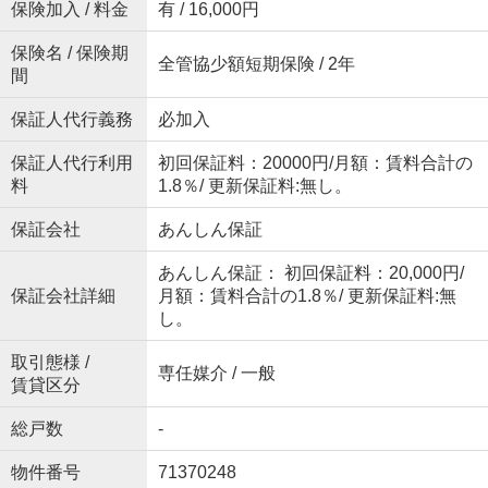
保険加入 / 料金
有 / 16,000円
保険名 / 保険期
全管協少額短期保険 / 2年
間
保証人代行義務
必加入
保証人代行利用
初回保証料：20000円/月額：賃料合計の
料
1.8％/ 更新保証料:無し。
保証会社
あんしん保証
あんしん保証： 初回保証料：20,000円/
保証会社詳細
月額：賃料合計の1.8％/ 更新保証料:無
し。
取引態様 /
専任媒介 / 一般
賃貸区分
総戸数
-
物件番号
71370248