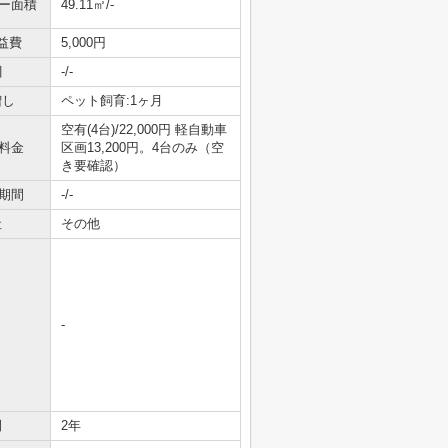
ニー面積
49.11㎡/-
益費
5,000円
引
-/-
増し
ペット飼育:1ヶ月
空有(4台)/22,000円 軽自動車
料金
区画13,200円。4台のみ（空
き要確認）
期間
-/-
社
その他
-
間
2年