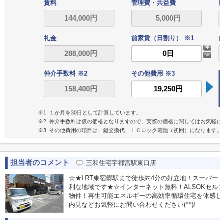
賃料
管理費・共益費
礼金
前家賃（日割り） ※1
仲介手数料 ※2
その他費用 ※3
※1. １か月を30日として計算しています。
※2. 仲介手数料は仮の価格となりますので、実際の価格に関してはお気軽
※3. その他費用の項目は、鍵交換代、ＩＣロック電池（初回）になります
担当者のコメント
三和住宅宇都宮駅東口店
☆★LRT東宿郷駅まで徒歩約4分の好立地！スーパ
利な地域です★☆インターネット無料！ALSOKセル
物件！再生可能エネルギーの高効率循環住宅を体感しよ
内見などお気軽にお問い合わせください(^^)/