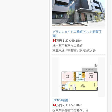
グランシェイド二番町(ペット飼育可
能)
14
万円 1LDK/49.18㎡
栃木県宇都宮市二番町
東北本線「宇都宮」駅 徒歩14分
Raffine宿郷
14
万円 2LDK/57.78㎡
栃木県宇都宮市宿郷５丁目