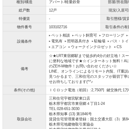
種別/構造
アパート/軽量鉄骨
部屋/所在階
総戸数
12戸
現況/入居可
特優賃
-
取引態様/賃
物件番号
103102716
取引条件の有
ペット相談
ペット飼育可
フローリング
電気有
照明器具付き
駐輪場
バス・トイ
設備条件
エアコン
ウォークインクロゼット
CS
☆★LRT東宿郷駅まで徒歩約4分の好立地！ス
に便利な地域です★☆インターネット無料！AL
のZEH-M物件！お問い合わせください☆
備考
LINE、オンラインによるリモート内覧、IT
見つかるまで、三和住宅のスタッフが親切丁寧
せお待ちしております(^^♪
条件(その他)
ＩＣロック電池（初回）:2,750円 鍵交換代:1万6
三和住宅宇都宮駅東口店
栃木県宇都宮市東宿郷４丁目1-24
TEL:028-651-3030
栃木県知事 (13) 第1846号
取扱会社
賃貸住宅管理業者登録：国土交通大臣（3）第8
栃木県宅地建物取引業協会