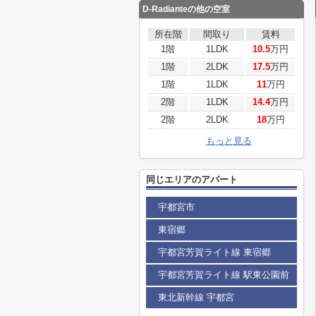
D-Radianteの他の空室
所在階
間取り
賃料
1階
1LDK
10.5
万円
1階
2LDK
17.5
万円
1階
1LDK
11
万円
2階
1LDK
14.4
万円
2階
2LDK
18
万円
もっと見る
同じエリアのアパート
宇都宮市
東宿郷
宇都宮芳賀ライト線 東宿郷
宇都宮芳賀ライト線 駅東公園前
東北新幹線 宇都宮