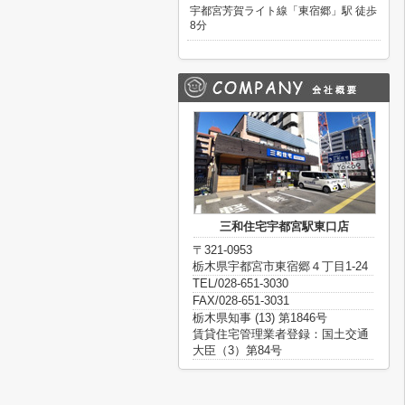
宇都宮芳賀ライト線「東宿郷」駅 徒歩
8分
三和住宅宇都宮駅東口店
〒321-0953
栃木県宇都宮市東宿郷４丁目1-24
TEL/028-651-3030
FAX/028-651-3031
栃木県知事 (13) 第1846号
賃貸住宅管理業者登録：国土交通
大臣（3）第84号