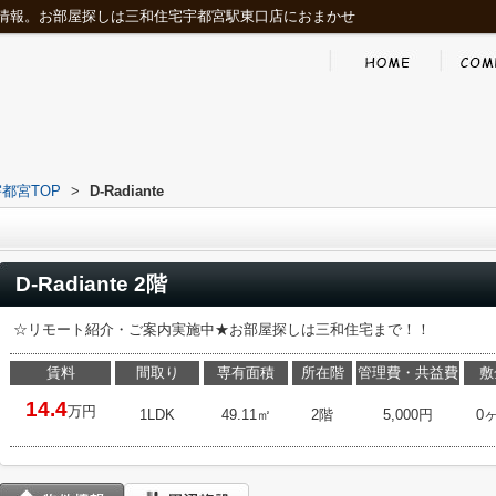
情報。お部屋探しは三和住宅宇都宮駅東口店におまかせ
都宮TOP
>
D-Radiante
D-Radiante 2階
☆リモート紹介・ご案内実施中★お部屋探しは三和住宅まで！！
賃料
間取り
専有面積
所在階
管理費・共益費
敷
14.4
万円
1LDK
49.11㎡
2階
5,000円
0