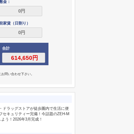
敷金：
前家賃（日割り）
合計
にお問い合わせ下さい。
。
ー・ドラッグストアが徒歩圏内で生活に便
フセキュリティー完備！今話題のZEH-M
う！2026年3月完成！