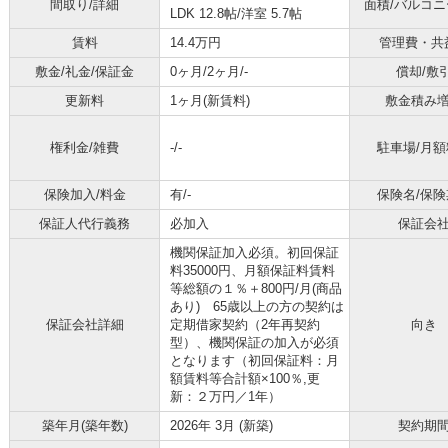
間取り/詳細
面積/バルコ
LDK 12.8帖
/
洋室 5.7帖
賃料
14.4万円
管理費・共
敷金/礼金/保証金
0ヶ月/2ヶ月/-
償却/敷
更新料
1ヶ月(新賃料)
敷金積み
権利金/雑費
-/-
駐車場/月額
保険加入/料金
有/-
保険名/保険
保証人代行義務
必加入
保証会
機関保証加入必須。初回保証
料35000円、月額保証料賃料
等総額の１％＋800円/月(商品
あり) 65歳以上の方の契約は
保証会社詳細
定期借家契約（2年再契約
向き
型）、機関保証の加入が必須
となります（初回保証料：月
額賃料等合計額×100％,更
新：２万円／1年）
築年月(築年数)
2026年 3月 (新築)
契約期