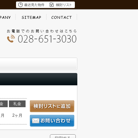
金
礼金
ヶ月
2ヶ月