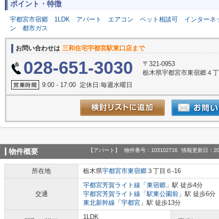
ポイント・特徴
宇都宮市宿郷
1LDK
アパート
エアコン
ペット相談可
インターネ
ン
都市ガス
お問い合わせは
三和住宅宇都宮駅東口店まで
028-651-3030
〒321-0953
栃木県宇都宮市東宿郷４丁目
9:00 - 17:00 定休日:毎週水曜日
【アパート】
物件番号：103102716
情報更新日：20
物件概要
所在地
栃木県
宇都宮市
東宿郷
３丁目６-16
宇都宮芳賀ライト線
「
東宿郷
」駅 徒歩4分
交通
宇都宮芳賀ライト線
「
駅東公園前
」駅 徒歩6分
東北新幹線
「
宇都宮
」駅 徒歩13分
1LDK