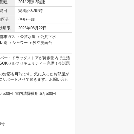
/階建
201/ 2階/ 3階建
能日
完成済み/即時
貸区分
仲介/一般
効期限
2026年08月22日
都市ガス
公営水道
公共下水
レ別
シャワー
独立洗面台
ーパー・ドラッグストアが徒歩圏内で生活
SOKセルフセキュリティー完備！今話題
重説の対応も可能です。気に入ったお部屋が
にサポートさせて頂きます。お問い合わ
,500円 室内清掃費用:6万500円
4号