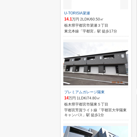
U-TORISIA簗瀬
14.1
万円 2LDK/60.50㎡
栃木県宇都宮市簗瀬３丁目
東北本線「宇都宮」駅 徒歩17分
プレミアムガレージ陽東
14
万円 1LDK/74.80㎡
栃木県宇都宮市陽東５丁目
宇都宮芳賀ライト線「宇都宮大学陽東
キャンパス」駅 徒歩1分