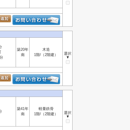
分
築20年
木造
町
選択
南
1階/（2階建）
分
▼
築41年
軽量鉄骨
分
選択
南
1階/（2階建）
▼