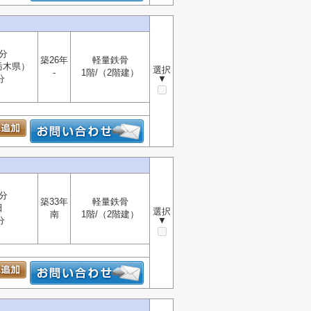
分
築26年
軽量鉄骨
栃木県）
選択
-
1階/（2階建）
分
▼
分
築33年
軽量鉄骨
田
選択
南
1階/（2階建）
分
▼