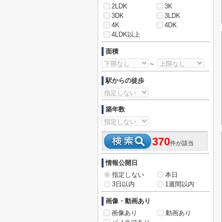
2LDK
3K
3DK
3LDK
4K
4DK
4LDK以上
面積
～
駅からの徒歩
築年数
370
件が該当
情報公開日
指定しない
本日
3日以内
1週間以内
画像・動画あり
画像あり
動画あり