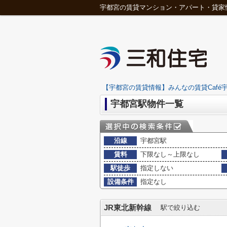
宇都宮の賃貸マンション・アパート・貸家
【宇都宮の賃貸情報】みんなの賃貸Café宇
宇都宮駅物件一覧
沿線
宇都宮駅
賃料
下限なし～上限なし
駅徒歩
指定しない
設備条件
指定なし
JR東北新幹線
駅で絞り込む