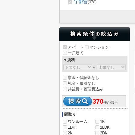
宇都宮
(370)
アパート
マンション
一戸建て
▼賃料
～
敷金・保証金なし
礼金・敷引なし
共益費・管理費込み
370
件が該当
間取り
ワンルーム
1K
1DK
1LDK
2K
2DK