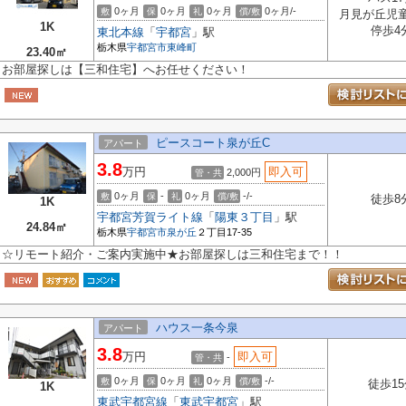
0ヶ月
0ヶ月
0ヶ月
0ヶ月/-
敷
保
礼
償/敷
月見が丘児
1K
停歩4
東北本線
「
宇都宮
」駅
栃木県
宇都宮市
東峰町
23.40㎡
お部屋探しは【三和住宅】へお任せください！
ピースコート泉が丘C
アパート
3.8
万円
即入可
2,000円
管・共
0ヶ月
-
0ヶ月
-/-
敷
保
礼
償/敷
徒歩8
1K
宇都宮芳賀ライト線
「
陽東３丁目
」駅
24.84㎡
栃木県
宇都宮市
泉が丘
２丁目17-35
☆リモート紹介・ご案内実施中★お部屋探しは三和住宅まで！！
ハウス一条今泉
アパート
3.8
万円
即入可
-
管・共
0ヶ月
0ヶ月
0ヶ月
-/-
敷
保
礼
償/敷
徒歩15
1K
東武宇都宮線
「
東武宇都宮
」駅