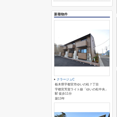
新着物件
クラージュC
栃木県宇都宮市ゆいの杜７丁目
宇都宮芳賀ライト線「ゆいの杜中央」
駅 徒歩11分
築13年