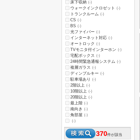
床下収納
(-)
ウォークインクロゼット
(-)
トランクルーム
(-)
CS
(-)
BS
(-)
光ファイバー
(-)
インターネット対応
(-)
オートロック
(-)
TVモニタ付インターホン
(-)
宅配ボックス
(-)
24時間緊急通報システム
(-)
複層ガラス
(-)
ディンプルキー
(-)
駐車場あり
(-)
2階以上
(-)
10階以上
(-)
20階以上
(-)
最上階
(-)
南向き
(-)
角部屋
(-)
(-)
370
件が該当