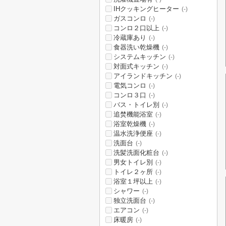
IHクッキングヒーター
(-)
ガスコンロ
(-)
コンロ２口以上
(-)
冷蔵庫あり
(-)
食器洗い乾燥機
(-)
システムキッチン
(-)
対面式キッチン
(-)
アイランドキッチン
(-)
電気コンロ
(-)
コンロ３口
(-)
バス・トイレ別
(-)
追焚機能浴室
(-)
浴室乾燥機
(-)
温水洗浄便座
(-)
洗面台
(-)
洗髪洗面化粧台
(-)
男女トイレ別
(-)
トイレ２ヶ所
(-)
浴室１坪以上
(-)
シャワー
(-)
独立洗面台
(-)
エアコン
(-)
床暖房
(-)