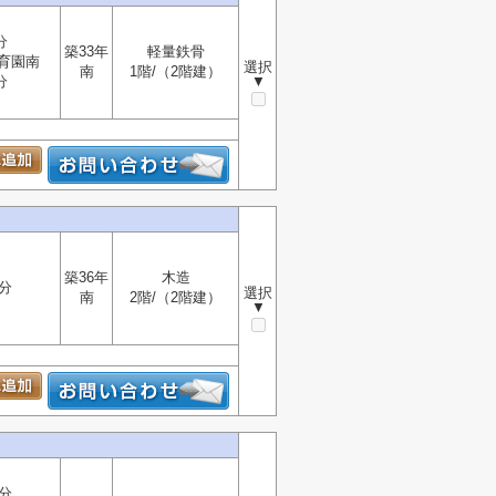
分
築33年
軽量鉄骨
育園南
選択
南
1階/（2階建）
分
▼
築36年
木造
分
選択
南
2階/（2階建）
▼
分