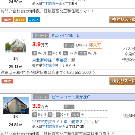
24.50㎡
栃木県
宇都宮市
一条
４丁目5-4
お問い合わせは物件数、経験豊富な三和住宅まで！！
KDハイツ峰 B
アパート
3.9
万円
即入可
1,000円
管・共
バス7
0ヶ月
0ヶ月
0ヶ月
0ヶ月/-
敷
保
礼
償/敷
今泉
1K
停歩29
東北新幹線
「
宇都宮
」駅
栃木県
宇都宮市
峰
３丁目26-4
25.11㎡
詳細は三和住宅宇都宮駅東口店まで◇028-651-3030◇
ピースコート泉が丘C
アパート
3.9
万円
-
管・共
0ヶ月
-
0ヶ月
-/-
敷
保
礼
償/敷
徒歩8
1K
宇都宮芳賀ライト線
「
陽東３丁目
」駅
24.84㎡
栃木県
宇都宮市
泉が丘
２丁目17-35
お問い合わせは物件数、経験豊富な三和住宅宇都宮駅東口店まで！