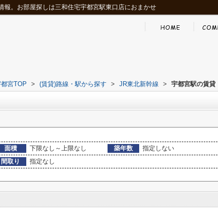
情報。お部屋探しは三和住宅宇都宮駅東口店におまかせ
都宮TOP
>
(賃貸)路線・駅から探す
>
JR東北新幹線
>
宇都宮駅の賃貸
面積
下限なし～上限なし
築年数
指定しない
間取り
指定なし