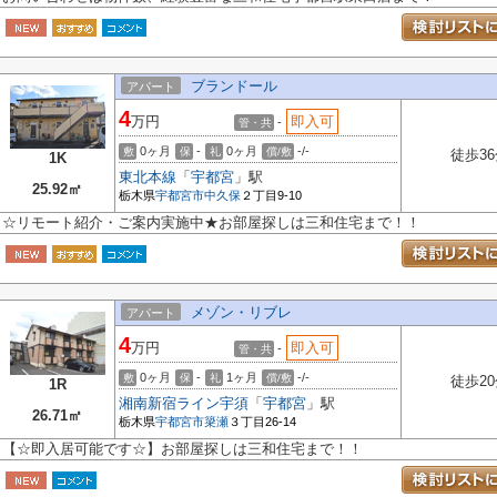
ブランドール
アパート
4
万円
即入可
-
管・共
0ヶ月
-
0ヶ月
-/-
敷
保
礼
償/敷
徒歩36
1K
東北本線
「
宇都宮
」駅
25.92㎡
栃木県
宇都宮市
中久保
２丁目9-10
☆リモート紹介・ご案内実施中★お部屋探しは三和住宅まで！！
メゾン・リブレ
アパート
4
万円
即入可
-
管・共
0ヶ月
-
1ヶ月
-/-
敷
保
礼
償/敷
徒歩20
1R
湘南新宿ライン宇須
「
宇都宮
」駅
26.71㎡
栃木県
宇都宮市
簗瀬
３丁目26-14
【☆即入居可能です☆】お部屋探しは三和住宅まで！！