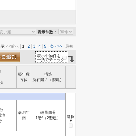
表示件数：
表示
<<前へ
1
2
3
4
5
次へ>>
最初
表示中物件を
一括でチェック
歩
築年数
構造
方位
所在階 / （階建）
歩
分
築34年
軽量鉄骨
団地
選択
南
1階/（2階建）
分
▼