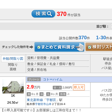
370
件が該当
並び順：
370
1-30
該当公開件数
件
件
賃料 / 管理費・共益費
外観
/
間取り図
駅徒
停歩
敷金 / 保証金 / 礼金 / 償却 / 敷引
間取り
バス徒
面積
交通 / 所在地
コトーハイム
アパート
2.9
万円
即入可
2,000円
管・共
バス22
0ヶ月
-
0ヶ月
-/-
敷
保
礼
償/敷
ゆたか
1K
停歩2
東北新幹線
「
宇都宮
」駅
24.50㎡
栃木県
宇都宮市
山本
２丁目16-4
【☆即入居可能です☆】お部屋探しは三和住宅まで！！