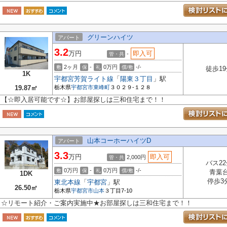
グリーンハイツ
アパート
3.2
万円
即入可
-
管・共
2ヶ月
-
0万円
-/-
敷
保
礼
償/敷
徒歩19
1K
宇都宮芳賀ライト線
「
陽東３丁目
」駅
19.87㎡
栃木県
宇都宮市
東峰町
３０２９-１２８
【☆即入居可能です☆】お部屋探しは三和住宅まで！！
山本コーホーハイツD
アパート
3.3
万円
即入可
2,000円
管・共
バス22
0万円
-
0万円
-/-
敷
保
礼
償/敷
青葉
1DK
停歩3
東北本線
「
宇都宮
」駅
26.50㎡
栃木県
宇都宮市
山本
３丁目7-10
☆リモート紹介・ご案内実施中★お部屋探しは三和住宅まで！！