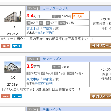
カーサユーカリＡ
アパート
3.4
万円
即入可
3,000円
管・共
バス31
0万円
-
0万円
0ヶ月/-
敷
保
礼
償/敷
東高校前（
1R
停歩5
東北本線
「
宇都宮
」駅
栃木県
宇都宮市
下栗町
29.25㎡
☆リモート紹介・ご案内実施中★お部屋探しは三和住宅まで！！
サンヒルズＡ
アパート
3.5
万円
2,000円
管・共
バス20
3.5万円
0ヶ月
0ヶ月
0ヶ月/-
敷
保
礼
償/敷
岡新
1K
停歩5
東北本線
「
宇都宮
」駅
栃木県
宇都宮市
石井町
27.08㎡
【☆即入居可能です☆】お部屋探しは三和住宅まで！！
幸栄ハイツA
アパート