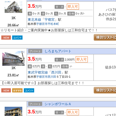
3.5
万円
即入可
-
管・共
バス7
0ヶ月
0ヶ月
0ヶ月
0ヶ月/-
敷
保
礼
償/敷
あさひの保
1K
停歩2
東北本線
「
宇都宮
」駅
栃木県
宇都宮市
平松本町
20.66㎡
☆リモート紹介・ご案内実施中★お部屋探しは三和住宅まで！！
しろまちアパート
アパート
3.5
万円
即入可
2,000円
管・共
0万円
-
0万円
-/-
敷
保
礼
償/敷
徒歩13
1K
東武宇都宮線
「
西川田
」駅
23.81㎡
栃木県
宇都宮市
西川田
５丁目15-1
【☆即入居可能です☆】お部屋探しは三和住宅まで！！
シャンポワールＡ
アパート
3.5
万円
即入可
-
管・共
バス17