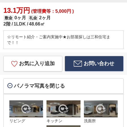
13.1万円
(管理費等：5,000円 )
0ヶ月
2ヶ月
敷金
礼金
2階
1LDK
48.66㎡
☆リモート紹介・ご案内実施中★お部屋探しは三和住宅ま
で！！
お気に入り追加
お問い合わせ
パノラマ写真を閉じる
リビング
キッチン
洗面所