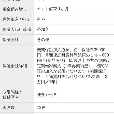
敷金積み増し
ペット飼育:1ヶ月
保険加入 / 料金
有 / -
保証人代行義務
必加入
保証会社
その他
機関保証加入必須。初回保証料35000
円、月額保証料賃料等総額の１％＋800
円/月(商品あり) 65歳以上の方の契約は
保証会社詳細
定期借家契約（2年再契約型）、機関保
証の加入が必須となります（初回保証
料：月額賃料等合計額×100％,更新：２
万円／1年）
取引態様 /
仲介 / 一般
賃貸区分
総戸数
12戸