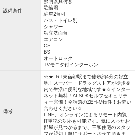
照明器具付き
駐輪場
設備条件
駐車2台可
バス・トイレ別
シャワー
独立洗面台
エアコン
CS
BS
オートロック
TVモニタ付インターホン
☆★LRT東宿郷駅まで徒歩約4分の好立
地！スーパー・ドラッグストアが徒歩圏
内で生活に便利な地域です★☆インター
ネット無料！ALSOKセルフセキュリテ
ィー完備！今話題のZEH-M物件！お問い
合わせください☆
備考
LINE、オンラインによるリモート内覧、
IT重説の対応も可能です。気に入ったお
部屋が見つかるまで、三和住宅のスタッ
フが親切丁寧にサポートさせて頂きま