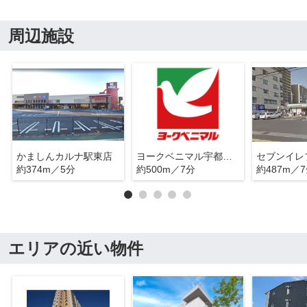
周辺施設
かましんカルナ駅東店
ヨークベニマル宇都宮テラス店
約374m／5分
約500m／7分
約487m／
エリアの近い物件