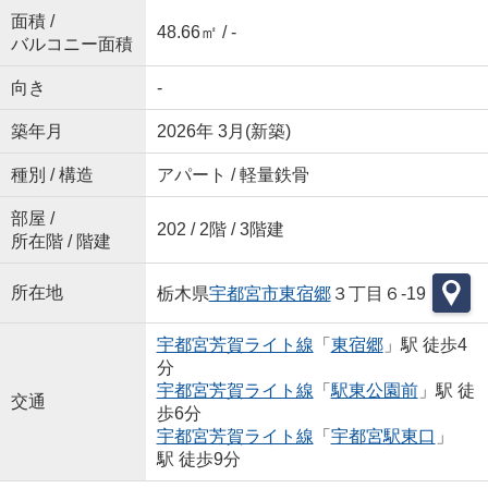
面積 /
48.66㎡ / -
バルコニー面積
向き
-
築年月
2026年 3月(新築)
種別 / 構造
アパート / 軽量鉄骨
部屋 /
202 / 2階 / 3階建
所在階 / 階建
所在地
栃木県
宇都宮市
東宿郷
３丁目６-19
宇都宮芳賀ライト線
「
東宿郷
」駅 徒歩4
分
宇都宮芳賀ライト線
「
駅東公園前
」駅 徒
交通
歩6分
宇都宮芳賀ライト線
「
宇都宮駅東口
」
駅 徒歩9分