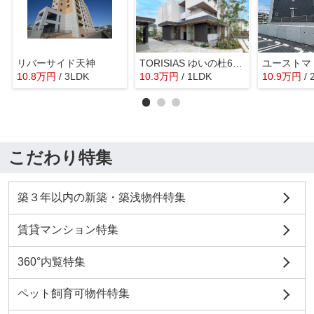
リバーサイド天神
TORISIAS ゆいの杜6丁目 E棟
ユーストマ
10.8
万
円
/ 3LDK
10.3
万
円
/ 1LDK
10.9
万
円
/
こだわり特集
築３年以内の新築・築浅物件特集
賃貸マンション特集
360°内覧特集
ペット飼育可物件特集