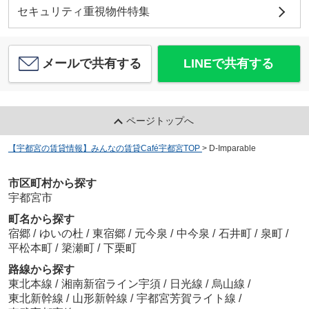
セキュリティ重視物件特集
メールで共有する
LINEで共有する
ページトップへ
【宇都宮の賃貸情報】みんなの賃貸Café宇都宮TOP
>
D-Imparable
市区町村から探す
宇都宮市
町名から探す
宿郷
/
ゆいの杜
/
東宿郷
/
元今泉
/
中今泉
/
石井町
/
泉町
/
平松本町
/
簗瀬町
/
下栗町
路線から探す
東北本線
/
湘南新宿ライン宇須
/
日光線
/
烏山線
/
東北新幹線
/
山形新幹線
/
宇都宮芳賀ライト線
/