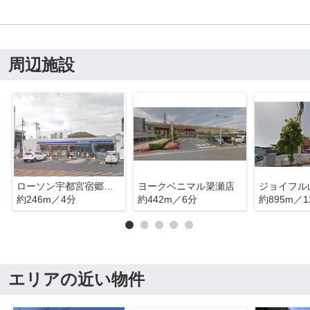
周辺施設
ローソン宇都宮宿郷一丁目店
ヨークベニマル簗瀬店
約246m／4分
約442m／6分
約895m／1
エリアの近い物件