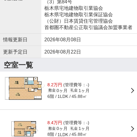
（3）第84号
栃木県宅地建物取引業協会
栃木県宅地建物取引業保証協会
（公財）日本賃貸住宅管理協会
首都圏不動産公正取引協議会加盟事業者
情報更新日
2026年08月08日
更新予定日
2026年08月22日
空室一覧
8.2万円
(管理費等：-)
0ヶ月
1ヶ月
敷金
礼金
6階
45.88㎡
1LDK
8.4万円
(管理費等：-)
0ヶ月
1ヶ月
敷金
礼金
8階
45.88㎡
1LDK