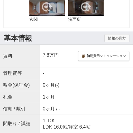
玄関
洗面所
基本情報
情報の見方
7.8万円
賃料
初期費用シミュレーション
管理費等
-
敷金(保証金)
0ヶ月(-)
礼金
1ヶ月
償却 / 敷引
0ヶ月 / -
1LDK
間取り / 詳細
LDK 16.0帖
/
洋室 6.4帖