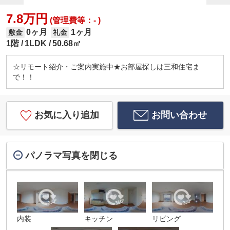
7.8万円
(管理費等：- )
0ヶ月
1ヶ月
敷金
礼金
1階
1LDK
50.68㎡
☆リモート紹介・ご案内実施中★お部屋探しは三和住宅ま
で！！
お気に入り追加
お問い合わせ
パノラマ写真を閉じる
内装
キッチン
リビング