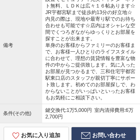
ト無料、ＬＤＫは広々１６帖あります☆
JR宇都宮駅まで徒歩約13分の好立地☆
内見の際は、現地や最寄り駅でのお待ち
合わせも可能です☆店内はオシャレな空
間でくつろぎながらゆっくりとお部屋を
探すことが出来ます。
備考
単身のお客様からファミリーのお客様ま
で、お客様一人ひとりのライフスタイル
に合わせて、理想の賃貸情報を豊富な物
件の中からご提供致します。気に入った
お部屋が見つかるまで、三和住宅宇都宮
駅東口店のスタッフが親切丁寧にサポー
ト致します。初めてのお部屋探しで、わ
からないことがいっぱいといったお客様
もお気軽にご相談下さい。
鍵交換代:1万5,000円 室内清掃費用:6万
条件(その他)
2,700円
お気に入り追加
お問い合わせ