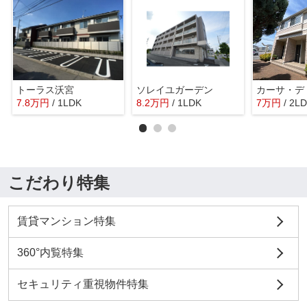
トーラス沃宮
ソレイユガーデン
カーサ・デ
7.8
万
円
/ 1LDK
8.2
万
円
/ 1LDK
7
万
円
/ 2L
こだわり特集
賃貸マンション特集
360°内覧特集
セキュリティ重視物件特集