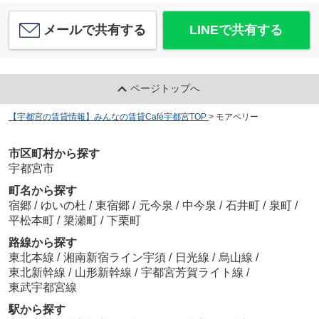
メールで共有する
LINEで共有する
ページトップへ
【宇都宮の賃貸情報】みんなの賃貸Café宇都宮TOP
>
モアベリー
市区町村から探す
宇都宮市
町名から探す
宿郷
/
ゆいの杜
/
東宿郷
/
元今泉
/
中今泉
/
石井町
/
泉町
/
平松本町
/
簗瀬町
/
下栗町
路線から探す
東北本線
/
湘南新宿ライン宇須
/
日光線
/
烏山線
/
東北新幹線
/
山形新幹線
/
宇都宮芳賀ライト線
/
東武宇都宮線
駅から探す