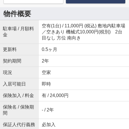
物件概要
空有(1台) / 11,000円 (税込) 敷地内駐車場
駐車場 / 月額料
／空きあり 機械式10,000円(税別) 2台
金
目なし 方位 南向き
更新料
0.5ヶ月
契約期間
2年
現況
空家
入居可能日
即時
保険加入 / 料金
有 / 24,000円
保険名 / 保険期
- / 2年
間
保証人代行義務
必加入