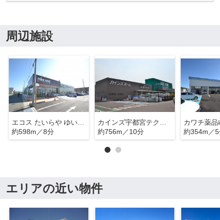
周辺施設
エコス たいらや ゆいの杜店
カインズ宇都宮テクノ店
カワチ薬品
約598m／8分
約756m／10分
約354m／
エリアの近い物件