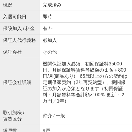
現況
完成済み
入居可能日
即時
保険加入 / 料金
有 / -
保証人代行義務
必加入
保証会社
その他
機関保証加入必須。初回保証料35000
円、月額保証料賃料等総額の１％＋800
円/月(商品あり) 65歳以上の方の契約は
保証会社詳細
定期借家契約（2年再契約型）、機関保
証の加入が必須となります（初回保証
料：月額賃料等合計額×100％,更新：２
万円／1年）
取引態様 /
仲介 / 一般
賃貸区分
総戸数
9戸