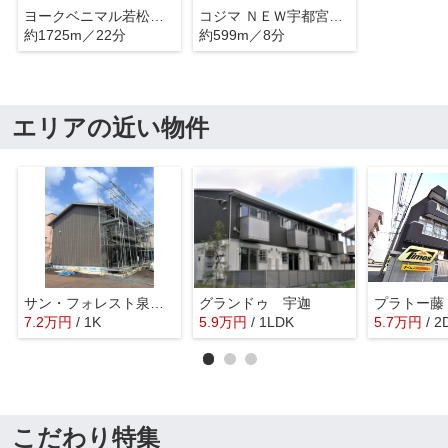
ヨークベニマル若松原店
コジマ ＮＥＷ宇都宮南店
約1725m／22分
約599m／8分
エリアの近い物件
サン・フォレスト泉が丘
グランドゥ 宇迦
プラトー藤
7.2
万
円
/ 1K
5.9
万
円
/ 1LDK
5.7
万
円
/ 2
こだわり特集