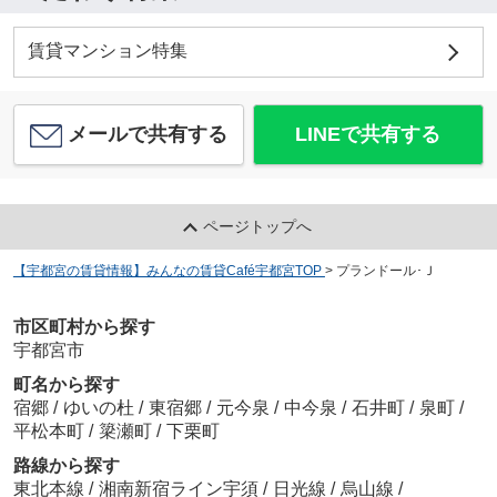
賃貸マンション特集
メールで共有する
LINEで共有する
ページトップへ
【宇都宮の賃貸情報】みんなの賃貸Café宇都宮TOP
>
プランドール･Ｊ
市区町村から探す
宇都宮市
町名から探す
宿郷
/
ゆいの杜
/
東宿郷
/
元今泉
/
中今泉
/
石井町
/
泉町
/
平松本町
/
簗瀬町
/
下栗町
路線から探す
東北本線
/
湘南新宿ライン宇須
/
日光線
/
烏山線
/