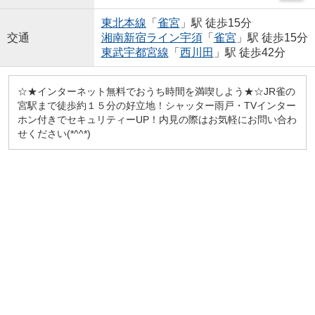
東北本線
「
雀宮
」駅 徒歩15分
交通
湘南新宿ライン宇須
「
雀宮
」駅 徒歩15分
東武宇都宮線
「
西川田
」駅 徒歩42分
☆★インターネット無料でおうち時間を満喫しよう★☆JR雀の
宮駅まで徒歩約１５分の好立地！シャッター雨戸・TVインター
ホン付きでセキュリティーUP！内見の際はお気軽にお問い合わ
せください(*^^*)