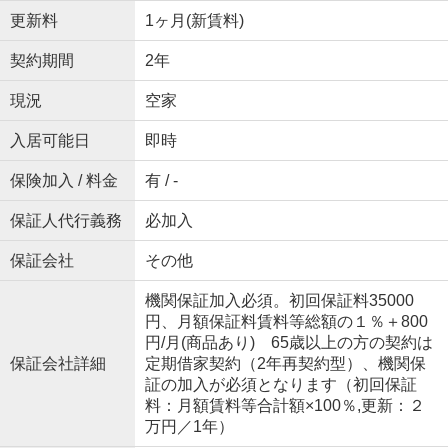
更新料
1ヶ月(新賃料)
契約期間
2年
現況
空家
入居可能日
即時
保険加入 / 料金
有 / -
保証人代行義務
必加入
保証会社
その他
機関保証加入必須。初回保証料35000
円、月額保証料賃料等総額の１％＋800
円/月(商品あり) 65歳以上の方の契約は
保証会社詳細
定期借家契約（2年再契約型）、機関保
証の加入が必須となります（初回保証
料：月額賃料等合計額×100％,更新：２
万円／1年）