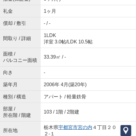
礼金
1ヶ月
償却 / 敷引
- / -
1LDK
間取り / 詳細
洋室 3.0帖
/
LDK 10.5帖
面積 /
33.39㎡ / -
バルコニー面積
向き
-
築年月
2006年 4月(築20年)
種別 / 構造
アパート / 軽量鉄骨
部屋 /
103 / 1階 / 2階建
所在階 / 階建
栃木県
宇都宮市
宮の内
４丁目２０
所在地
２-１