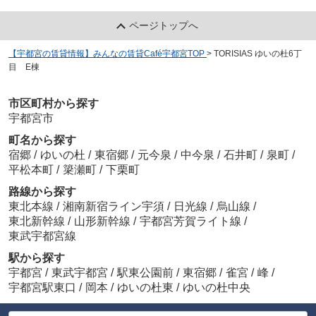
ページトップへ
【宇都宮の賃貸情報】みんなの賃貸Café宇都宮TOP
>
TORISIAS ゆいの杜6丁
目 E棟
市区町村から探す
宇都宮市
町名から探す
宿郷
/
ゆいの杜
/
東宿郷
/
元今泉
/
中今泉
/
石井町
/
泉町
/
平松本町
/
簗瀬町
/
下栗町
路線から探す
東北本線
/
湘南新宿ライン宇須
/
日光線
/
烏山線
/
東北新幹線
/
山形新幹線
/
宇都宮芳賀ライト線
/
東武宇都宮線
駅から探す
宇都宮
/
東武宇都宮
/
駅東公園前
/
東宿郷
/
雀宮
/
峰
/
宇都宮駅東口
/
岡本
/
ゆいの杜東
/
ゆいの杜中央