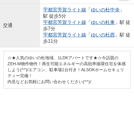
宇都宮芳賀ライト線
「
ゆいの杜中央
」
駅 徒歩5分
宇都宮芳賀ライト線
「
ゆいの杜東
」駅 徒
交通
歩7分
宇都宮芳賀ライト線
「
ゆいの杜西
」駅 徒
歩11分
☆★人気のゆいの杜地域、1LDKアパートです★☆今話題の
ZEH-M物件物件！再生可能エネルギーの高効率循環住宅を体感
しよう(^^)/エアコン、駐車場1台付き！ALSOKホームセキュリ
ティー完備！
内見などお気軽にお問い合わせください(^^)/