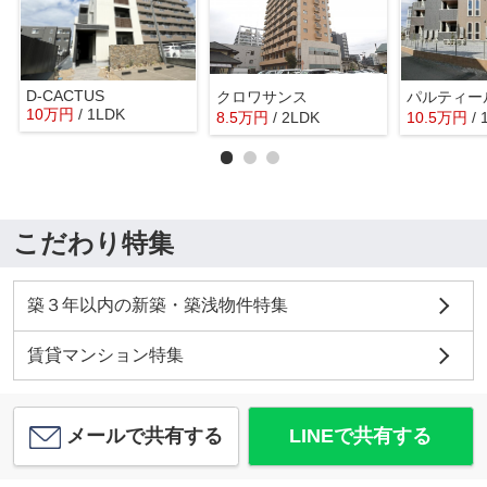
D-CACTUS
クロワサンス
パルティー
10
万
円
/ 1LDK
8.5
万
円
/ 2LDK
10.5
万
円
/
こだわり特集
築３年以内の新築・築浅物件特集
賃貸マンション特集
メールで共有する
LINEで共有する