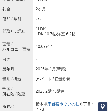
礼金
2ヶ月
償却 / 敷引
- / -
1LDK
間取り / 詳細
LDK 10.7帖
/
洋室 6.2帖
面積 /
40.67㎡ / -
バルコニー面積
向き
-
築年月
2026年 1月(新築)
種別 / 構造
アパート / 軽量鉄骨
部屋 /
202 / 2階 / 3階建
所在階 / 階建
栃木県
宇都宮市
ゆいの杜
６丁目１
所在地
４-３