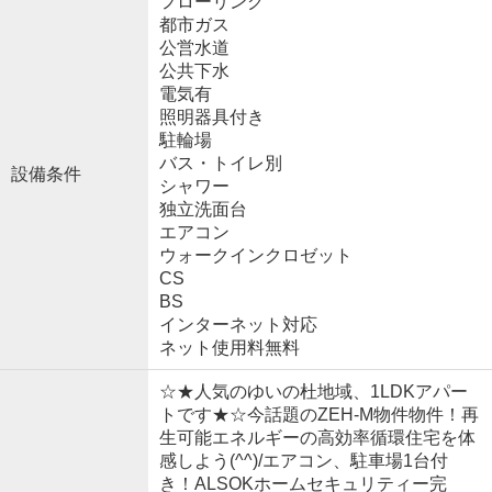
フローリング
都市ガス
公営水道
公共下水
電気有
照明器具付き
駐輪場
バス・トイレ別
設備条件
シャワー
独立洗面台
エアコン
ウォークインクロゼット
CS
BS
インターネット対応
ネット使用料無料
☆★人気のゆいの杜地域、1LDKアパー
トです★☆今話題のZEH-M物件物件！再
生可能エネルギーの高効率循環住宅を体
感しよう(^^)/エアコン、駐車場1台付
き！ALSOKホームセキュリティー完