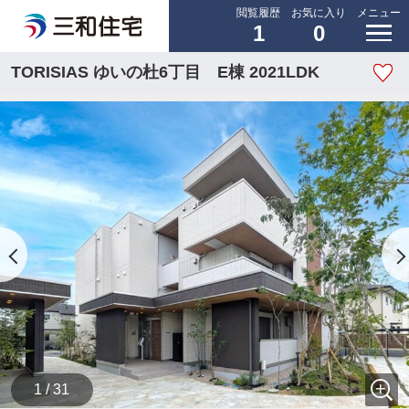
閲覧履歴
お気に入り
メニュー
1
0
TORISIAS ゆいの杜6丁目 E棟 2021LDK
1 / 31