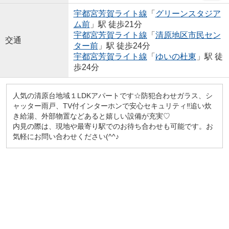
宇都宮芳賀ライト線
「
グリーンスタジア
ム前
」駅 徒歩21分
宇都宮芳賀ライト線
「
清原地区市民セン
交通
ター前
」駅 徒歩24分
宇都宮芳賀ライト線
「
ゆいの杜東
」駅 徒
歩24分
人気の清原台地域１LDKアパートです☆防犯合わせガラス、シ
ャッター雨戸、TV付インターホンで安心セキュリティ‼追い炊
き給湯、外部物置などあると嬉しい設備が充実♡
内見の際は、現地や最寄り駅でのお待ち合わせも可能です。お
気軽にお問い合わせください(^^♪