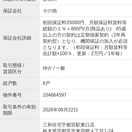
保証会社
その他
初回保証料35000円、月額保証料賃料等
総額の１％＋800円/月(商品あり) 65歳
以上の方の契約は定期借家契約（2年再
保証会社詳細
契約型）となり、機関保証の加入が必須
となります。（初回保証料：月額賃料等
合計額×100％、更新：2万円／1年毎）
取引態様 /
仲介 / 一般
賃貸区分
総戸数
8戸
物件番号
104664597
取引条件の有効
2026年08月22日
期限
三和住宅宇都宮駅東口店
栃木県宇都宮市東宿郷４丁目1-24