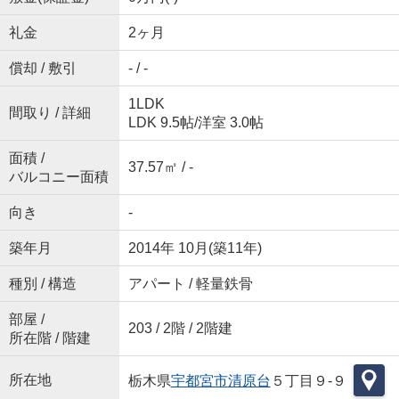
礼金
2ヶ月
償却 / 敷引
- / -
1LDK
間取り / 詳細
LDK 9.5帖
/
洋室 3.0帖
面積 /
37.57㎡ / -
バルコニー面積
向き
-
築年月
2014年 10月(築11年)
種別 / 構造
アパート / 軽量鉄骨
部屋 /
203 / 2階 / 2階建
所在階 / 階建
所在地
栃木県
宇都宮市
清原台
５丁目９-９