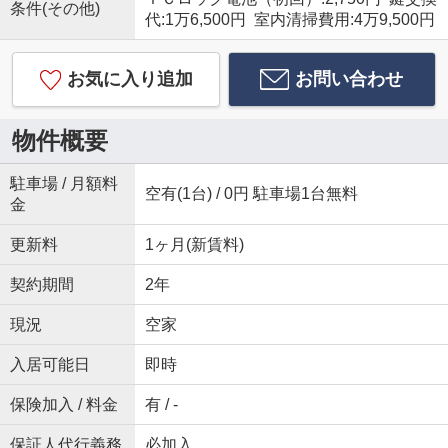
条件(その他)
代:1万6,500円 室内清掃費用:4万9,500円
お気に入り追加
お問い合わせ
物件概要
駐車場 / 月額料
空有(1台) / 0円 駐車場1台無料
金
更新料
1ヶ月(新賃料)
契約期間
2年
現況
空家
入居可能日
即時
保険加入 / 料金
有 / -
保証人代行義務
必加入