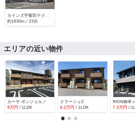
カインズ宇都宮テクノ店
約1830m／23分
エリアの近い物件
カーサ ボンジョルノ
クラージュC
RION御幸
9
万
円
/ 1LDK
8.2
万
円
/ 1LDK
7.3
万
円
/ 1