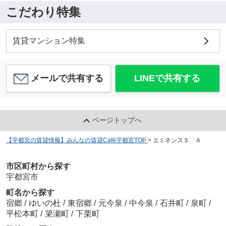
こだわり特集
賃貸マンション特集
メールで共有する
LINEで共有する
ページトップへ
【宇都宮の賃貸情報】みんなの賃貸Café宇都宮TOP
>
エミネンスＳ Ａ
市区町村から探す
宇都宮市
町名から探す
宿郷
/
ゆいの杜
/
東宿郷
/
元今泉
/
中今泉
/
石井町
/
泉町
/
平松本町
/
簗瀬町
/
下栗町