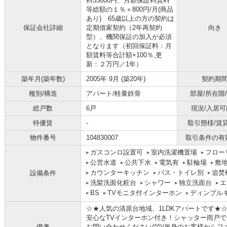
料35000円、月額保証料賃料
等総額の１％＋800円/月(商品
あり) 65歳以上の方の契約は
保証会社詳細
定期借家契約（2年再契約
向き
型）、機関保証の加入が必須
となります（初回保証料：月
額賃料等合計額×100％,更
新：２万円／1年）
築年月(築年数)
2005年 9月 (築20年)
契約期
種別/構造
アパート/軽量鉄骨
部屋/所在階
総戸数
6戸
現況/入居可
特優賃
-
取引態様/賃
物件番号
104830007
取引条件の有
ガスコンロ設置可
室内洗濯機置場
フロー
公営水道
公共下水
電気有
駐輪場
敷
カウンターキッチン
バス・トイレ別
追焚
設備条件
洗髪洗面化粧台
シャワー
独立洗面台
エ
BS
TVモニタ付インターホン
ディンプル
☆★人気の清原台地域、1LDKアパートです★
安心なTVインターホン付き！シャッター雨戸で
備考
お問い合わせください(^^)/単身のお客様から