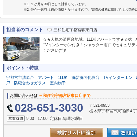
※1. １か月を30日として計算しています。
※2. 仲介手数料は仮の価格となりますので、実際の価格に関してはお気軽
担当者のコメント
三和住宅宇都宮駅東口店
☆★人気の清原台地域、1LDKアパートです★☆嬉
TVインターホン付き！シャッター雨戸でセキュリテ
ください(^^)/
ポイント・特徴
宇都宮市清原台
アパート
1LDK
洗髪洗面化粧台
TVインターホン
戸
防犯合わせガラス
室内物干
お問い合わせは
三和住宅宇都宮駅東口店まで
028-651-3030
〒321-0953
栃木県宇都宮市東宿郷４丁目
9:00 - 17:00 定休日:毎週水曜日