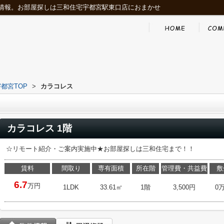
情報。お部屋探しは三和住宅宇都宮駅東口店におまかせ
都宮TOP
>
カラコレス
カラコレス 1階
☆リモート紹介・ご案内実施中★お部屋探しは三和住宅まで！！
賃料
間取り
専有面積
所在階
管理費・共益費
敷
6.7
万円
1LDK
33.61㎡
1階
3,500円
0