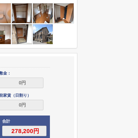
敷金：
前家賃（日割り）
合計