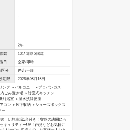
-
間
2年
/階建
101/ 1階/ 2階建
能日
空家/即時
貸区分
仲介/一般
効期限
2026年08月15日
リング
バルコニー
プロパンガス
地内ごみ置き場
対面式キッチン
機能浴室
温水洗浄便座
アコン
床下収納
シューズボックス
キー
☆嬉しい駐車場1台付き！突然の訪問にも
セキュリティーUP！内見などお気軽に
ファミリーのお客様まで、お客様一人ひと