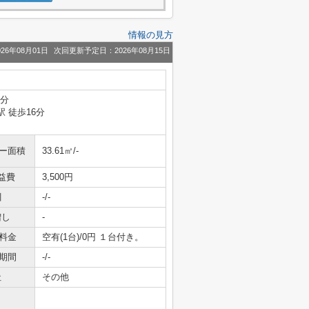
情報の見方
26年08月01日
次回更新予定日：2026年08月15日
6分
駅 徒歩16分
ニー面積
33.61㎡/-
益費
3,500円
引
-/-
増し
-
料金
空有(1台)/0円 １台付き。
期間
-/-
社
その他