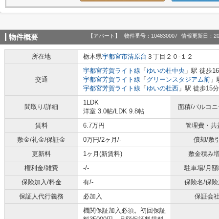
【アパート】
物件番号：104830007
情報更新日：20
物件概要
所在地
栃木県
宇都宮市
清原台
３丁目２０-１２
宇都宮芳賀ライト線
「
ゆいの杜中央
」駅 徒歩1
交通
宇都宮芳賀ライト線
「
グリーンスタジアム前
」
宇都宮芳賀ライト線
「
ゆいの杜西
」駅 徒歩15分
1LDK
間取り/詳細
面積/バルコ
洋室 3.0帖
/
LDK 9.8帖
賃料
6.7万円
管理費・共
敷金/礼金/保証金
0万円/2ヶ月/-
償却/敷
更新料
1ヶ月(新賃料)
敷金積み
権利金/雑費
-/-
駐車場/月額
保険加入/料金
有/-
保険名/保険
保証人代行義務
必加入
保証会
機関保証加入必須。初回保証