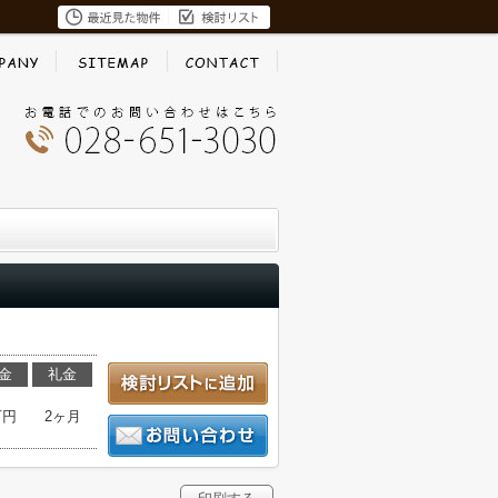
金
礼金
万円
2ヶ月