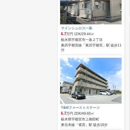
マインシュロス一条
6.7
万円 1DK/29.44㎡
栃木県宇都宮市一条２丁目
東武宇都宮線「東武宇都宮」駅 徒歩11
分
Y&Mファーストステージ
6.7
万円 2DK/49.60㎡
栃木県宇都宮市上御田町
東北本線「雀宮」駅 徒歩16分