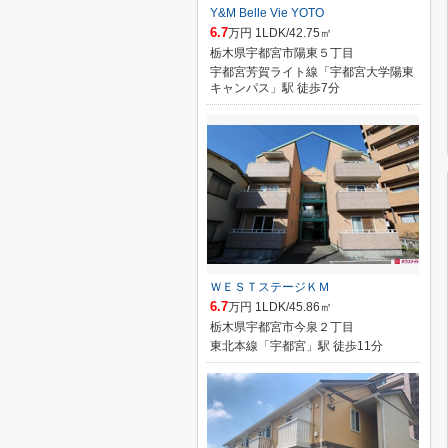
Y&M Belle Vie YOTO
6.7
万円 1LDK/42.75㎡
栃木県宇都宮市陽東５丁目
宇都宮芳賀ライト線「宇都宮大学陽東
キャンパス」駅 徒歩7分
ＷＥＳＴステージＫＭ
6.7
万円 1LDK/45.86㎡
栃木県宇都宮市今泉２丁目
東北本線「宇都宮」駅 徒歩11分