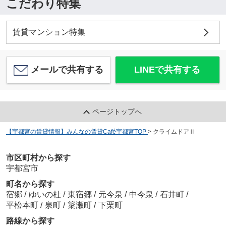
こだわり特集
賃貸マンション特集
メールで共有する
LINEで共有する
ページトップへ
【宇都宮の賃貸情報】みんなの賃貸Café宇都宮TOP
>
クライムドアⅡ
市区町村から探す
宇都宮市
町名から探す
宿郷
/
ゆいの杜
/
東宿郷
/
元今泉
/
中今泉
/
石井町
/
平松本町
/
泉町
/
簗瀬町
/
下栗町
路線から探す