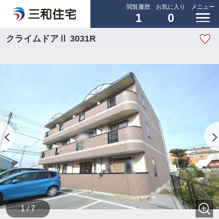
閲覧履歴
お気に入り
メニュー
1
0
クライムドアⅡ 3031R
1 / 7