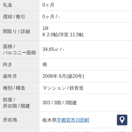
礼金
0ヶ月
償却 / 敷引
0ヶ月 / -
1R
間取り / 詳細
K 2.0帖
/
洋室 11.5帖
面積 /
34.65㎡ / -
バルコニー面積
向き
南
築年月
2006年 6月(築20年)
種別 / 構造
マンション / 鉄骨造
部屋 /
303 / 3階 / 3階建
所在階 / 階建
所在地
栃木県
宇都宮市
川田町