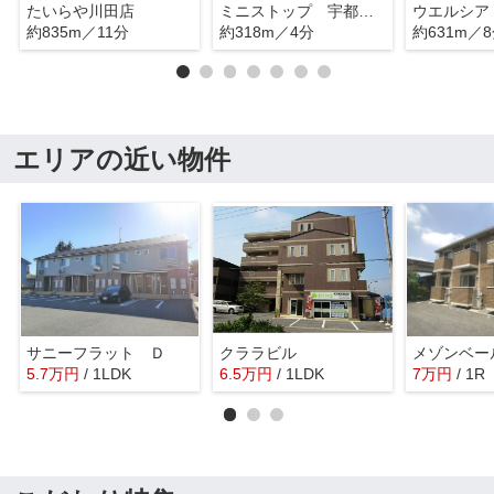
たいらや川田店
ミニストップ 宇都宮川田町店
約835m／11分
約318m／4分
約631m／
エリアの近い物件
サニーフラット Ｄ
クララビル
メゾンベー
5.7
万
円
/ 1LDK
6.5
万
円
/ 1LDK
7
万
円
/ 1R