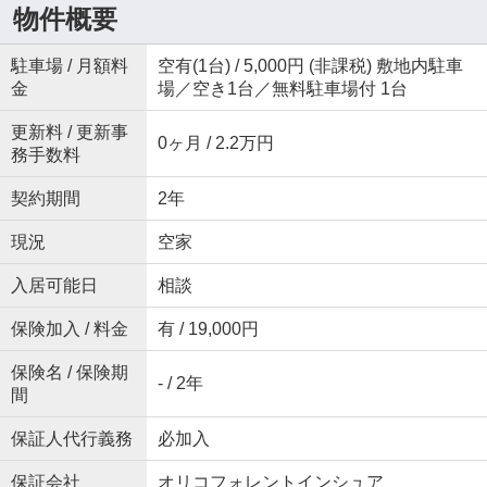
物件概要
駐車場 / 月額料
空有(1台) / 5,000円 (非課税) 敷地内駐車
金
場／空き1台／無料駐車場付 1台
更新料 / 更新事
0ヶ月 / 2.2万円
務手数料
契約期間
2年
現況
空家
入居可能日
相談
保険加入 / 料金
有 / 19,000円
保険名 / 保険期
- / 2年
間
保証人代行義務
必加入
保証会社
オリコフォレントインシュア