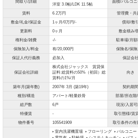
間取り/詳細
面積/バルコ
洋室 3.0帖
/
LDK 11.5帖
賃料
6.2万円
管理費・共
敷金/礼金/保証金
1ヶ月/0万円/-
償却/敷
更新料
0ヶ月
敷金積み
権利金/雑費
-/-
駐車場/月額
保険加入/料金
有/20,000円
保険名/保険
保証人代行義務
必加入
保証会
株式会社ジャックス 賃貸保
保証会社詳細
証料:総賃料の50%（初回）総
向き
賃料の1%/月
築年月(築年数)
2007年 3月 (築19年)
契約期
種別/構造
アパート/軽量鉄骨
部屋/所在階
総戸数
6戸
現況/入居可
特優賃
-
取引態様/賃
物件番号
105541909
取引条件の有
室内洗濯機置場
フローリング
バルコニー
電気有
駐輪場
システムキッチン
バス・