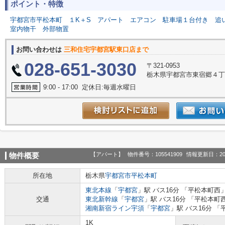
ポイント・特徴
宇都宮市平松本町
１K＋S
アパート
エアコン
駐車場１台付き
追
室内物干
外部物置
お問い合わせは
三和住宅宇都宮駅東口店まで
028-651-3030
〒321-0953
栃木県宇都宮市東宿郷４丁目
9:00 - 17:00 定休日:毎週水曜日
【アパート】
物件番号：105541909
情報更新日：20
物件概要
所在地
栃木県
宇都宮市
平松本町
東北本線
「
宇都宮
」駅 バス16分 「平松本町西」
交通
東北新幹線
「
宇都宮
」駅 バス16分 「平松本町
湘南新宿ライン宇須
「
宇都宮
」駅 バス16分 「
1K