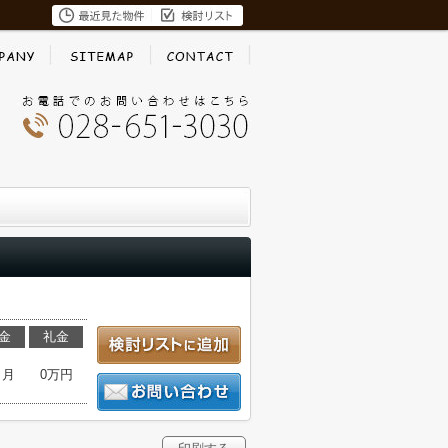
金
礼金
ヶ月
0万円