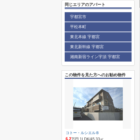
同じエリアのアパート
宇都宮市
平松本町
東北本線 宇都宮
東北新幹線 宇都宮
湘南新宿ライン宇須 宇都宮
この物件を見た方へのお勧め物件
コトー・ルシエルＢ
6.2
万円 1LDK/45.33㎡