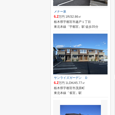
メナー泉
6.2
万円 1R/32.86㎡
栃木県宇都宮市越戸１丁目
東北本線「宇都宮」駅 徒歩35分
サンライズガーデン Ｄ
6.2
万円 1LDK/45.77㎡
栃木県宇都宮市茂原町
東北本線「雀宮」駅