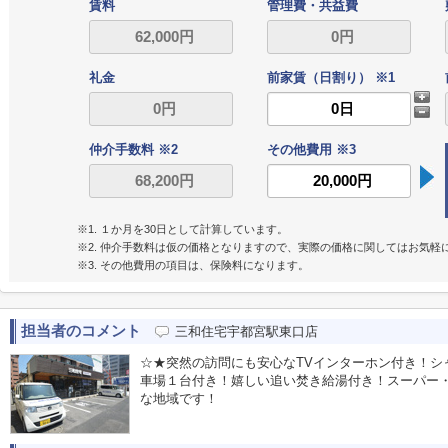
賃料
管理費・共益費
礼金
前家賃（日割り） ※1
仲介手数料 ※2
その他費用 ※3
※1. １か月を30日として計算しています。
※2. 仲介手数料は仮の価格となりますので、実際の価格に関してはお気軽
※3. その他費用の項目は、保険料になります。
担当者のコメント
三和住宅宇都宮駅東口店
☆★突然の訪問にも安心なTVインターホン付き！シ
車場１台付き！嬉しい追い焚き給湯付き！スーパー
な地域です！