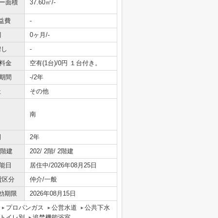
ニー面積
37.60㎡/-
益費
-
引
0ヶ月/-
増し
-
料金
空有(1台)/0円 １台付き。
期間
-/2年
社
その他
南
間
2年
/階建
202/ 2階/ 2階建
能日
居住中/2026年08月25日
貸区分
仲介/一般
効期限
2026年08月15日
プロパンガス
公営水道
公共下水
トイレ別
追焚機能浴室