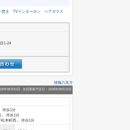
い焚き
TVインターホン
ペアガラス
1-24
情報の見方
26年08月01日
次回更新予定日：2026年08月15日
 停歩1分
西」 停歩1分
平松本町西」 停歩1分