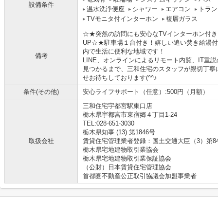
設備条件
温水洗浄便座
シャワー
エアコン
トラン
TVモニタ付インターホン
複層ガラス
☆★突然の訪問にも安心なTVインターホン付
UP☆★駐車場１台付き！嬉しい追い焚き給湯
内で生活に便利な地域です！
備考
LINE、オンラインによるリモート内覧、IT
見つかるまで、三和住宅のスタッフが親切丁寧
せお待ちしております(^^♪
条件(その他)
安心ライフサポート（任意）:500円（月額）
三和住宅宇都宮駅東口店
栃木県宇都宮市東宿郷４丁目1-24
TEL:028-651-3030
栃木県知事 (13) 第1846号
取扱会社
賃貸住宅管理業者登録：国土交通大臣（3）第8
栃木県宅地建物取引業協会
栃木県宅地建物取引業保証協会
（公財）日本賃貸住宅管理協会
首都圏不動産公正取引協議会加盟事業者