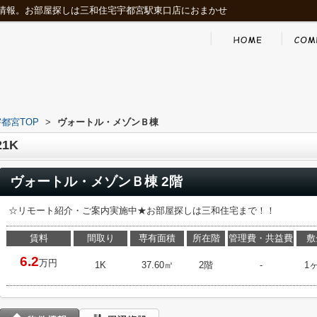
情報。お部屋探しは三和住宅宇都宮駅東口店におまかせ
都宮TOP
>
ヴォートル・メゾンＢ棟
1K
ヴォートル・メゾンＢ棟 2階
☆リモート紹介・ご案内実施中★お部屋探しは三和住宅まで！！
賃料
間取り
専有面積
所在階
管理費・共益費
敷
6.2
万円
1K
37.60㎡
2階
-
1