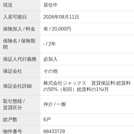
現況
居住中
入居可能日
2026年08月11日
保険加入 / 料金
有 / 20,000円
保険名 / 保険期
- / 2年
間
保証人代行義務
必加入
保証会社
その他
株式会社ジャックス 賃貸保証料:総賃料
保証会社詳細
の50%（初回）総賃料の1%/月
取引態様 /
仲介 / 一般
賃貸区分
総戸数
6戸
物件番号
68433729