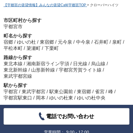
【宇都宮の賃貸情報】みんなの賃貸Café宇都宮TOP
>
クローバーハイツ
市区町村から探す
宇都宮市
町名から探す
宿郷
/
ゆいの杜
/
東宿郷
/
元今泉
/
中今泉
/
石井町
/
泉町
/
平松本町
/
簗瀬町
/
下栗町
路線から探す
東北本線
/
湘南新宿ライン宇須
/
日光線
/
烏山線
/
東北新幹線
/
山形新幹線
/
宇都宮芳賀ライト線
/
東武宇都宮線
駅から探す
宇都宮
/
東武宇都宮
/
駅東公園前
/
東宿郷
/
雀宮
/
峰
/
宇都宮駅東口
/
岡本
/
ゆいの杜東
/
ゆいの杜中央
電話でお問い合わせ
営業時間：
9:00 - 17:00