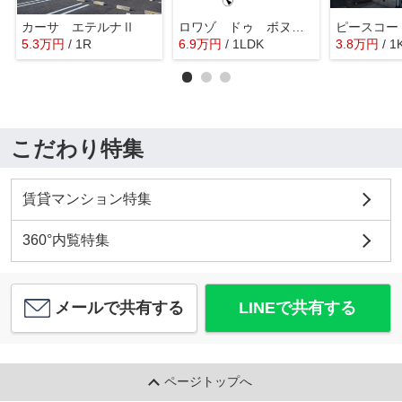
カーサ エテルナⅡ
ロワゾ ドゥ ボヌール
ピースコー
5.3
万
円
/ 1R
6.9
万
円
/ 1LDK
3.8
万
円
/ 1
こだわり特集
賃貸マンション特集
360°内覧特集
メールで共有する
LINEで共有する
ページトップへ