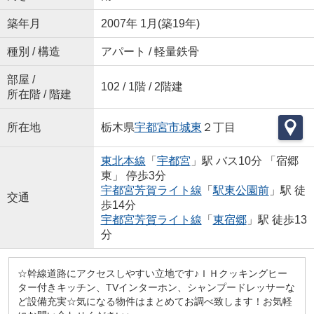
築年月
2007年 1月(築19年)
種別 / 構造
アパート / 軽量鉄骨
部屋 /
102 / 1階 / 2階建
所在階 / 階建
所在地
栃木県
宇都宮市
城東
２丁目
東北本線
「
宇都宮
」駅 バス10分 「宿郷
東」 停歩3分
宇都宮芳賀ライト線
「
駅東公園前
」駅 徒
交通
歩14分
宇都宮芳賀ライト線
「
東宿郷
」駅 徒歩13
分
☆幹線道路にアクセスしやすい立地です♪ＩＨクッキングヒー
ター付きキッチン、TVインターホン、シャンプードレッサーな
ど設備充実☆気になる物件はまとめてお調べ致します！お気軽