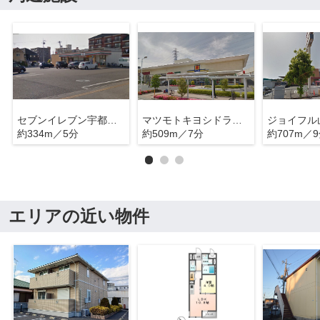
セブンイレブン宇都宮簗瀬城東小前店
マツモトキヨシドラッグストア宇都宮簗瀬店
約334m／5分
約509m／7分
約707m／
エリアの近い物件