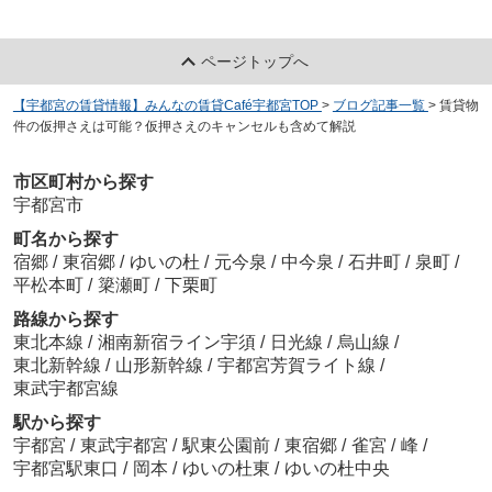
ページトップへ
【宇都宮の賃貸情報】みんなの賃貸Café宇都宮TOP
>
ブログ記事一覧
>
賃貸物
件の仮押さえは可能？仮押さえのキャンセルも含めて解説
市区町村から探す
宇都宮市
町名から探す
宿郷
/
東宿郷
/
ゆいの杜
/
元今泉
/
中今泉
/
石井町
/
泉町
/
平松本町
/
簗瀬町
/
下栗町
路線から探す
東北本線
/
湘南新宿ライン宇須
/
日光線
/
烏山線
/
東北新幹線
/
山形新幹線
/
宇都宮芳賀ライト線
/
東武宇都宮線
駅から探す
宇都宮
/
東武宇都宮
/
駅東公園前
/
東宿郷
/
雀宮
/
峰
/
宇都宮駅東口
/
岡本
/
ゆいの杜東
/
ゆいの杜中央