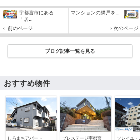
宇都宮市にある
マンションの網戸を...
「居...
＜ 前のページ
＞次のページ
ブログ記事一覧を見る
おすすめ物件
しろまちアパート
プレステージ宇都宮
ソレイユ・