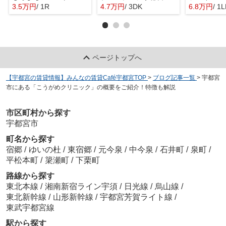
3.5万円
/ 1R
4.7万円
/ 3DK
6.8万円
/ 1
ページトップへ
【宇都宮の賃貸情報】みんなの賃貸Café宇都宮TOP
>
ブログ記事一覧
>
宇都宮
市にある「こうがめクリニック」の概要をご紹介！特徴も解説
市区町村から探す
宇都宮市
町名から探す
宿郷
/
ゆいの杜
/
東宿郷
/
元今泉
/
中今泉
/
石井町
/
泉町
/
平松本町
/
簗瀬町
/
下栗町
路線から探す
東北本線
/
湘南新宿ライン宇須
/
日光線
/
烏山線
/
東北新幹線
/
山形新幹線
/
宇都宮芳賀ライト線
/
東武宇都宮線
駅から探す