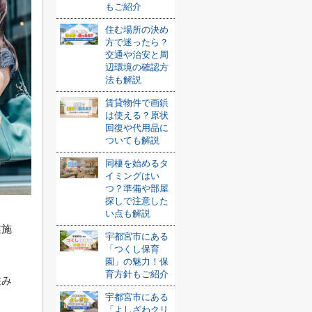
もご紹介
住む場所の決め
方で迷ったら？
交通や治安と周
辺環境の確認方
法も解説
賃貸物件で画鋲
は使える？原状
回復や代用品に
ついても解説
同棲を始めるタ
イミングはい
つ？準備や部屋
探しで注意した
い点も解説
業施
宇都宮市にある
「つくし保育
園」の魅力！保
育方針もご紹介
住み
宇都宮市にある
「よしざわクリ