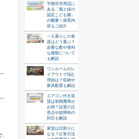
宇都宮市周辺に
ある「風と緑の
認定こども園」
の概要！保育内
容もご紹介
一人暮らしの食
器はどう選ぶ？
必要な数や便利
な種類について
も解説
ワンルームのレ
イアウトで悩む
理由は？収納や
家具配置も解説
エアコン付き賃
貸は初期費用が
お得？設置の注
意点や故障時の
対応も解説
家賃は日割りに
なる？計算方法
で、