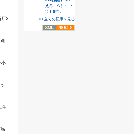
や初期費用を抑
えるコツについ
ても解説
貨店2
>>全ての記事を見る
XML
RSS2.0
快適
ン小
ョッ
に生
商品