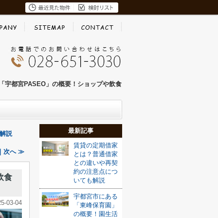
「宇都宮PASEO」の概要！ショップや飲食
最新記事
解説
賃貸の定期借家
｜次へ ≫
とは？普通借家
との違いや再契
約の注意点につ
飲食
いても解説
宇都宮市にある
25-03-04
「東峰保育園」
の概要！園生活