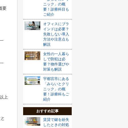
ニック」の概
概要
要！診療科目も
ご紹介
オフィスにブラ
インドは必要？
失敗しない導入
方法や注意点も
解説
女性の一人暮ら
しで防犯は必
要？物件選びや
対策も解説
宇都宮市にある
「みらいとクリ
ニック」の概
要！診療科もご
年以上
紹介
おすすめ記事
設と
賃貸で鍵を紛失
したときの対処