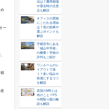
法は？費用相場
や退去時の注意
しめ
点も解説
オフィスの壁紙
にこだわる理由
は？色の効果や
がオー
選ぶポイントも
解説
ま
宇都宮市にある
「城山中学校」
の概要！学校の
に、
評判もご紹介
ワンルームのレ
イアウトで迷
宇都
う？多い悩みや
快適にするコツ
を解説
特産
賃貸のMBとは
何のこと？PS
や間取り図の略
語も解説