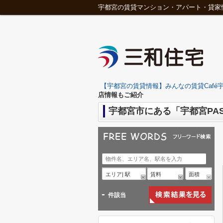
宇都宮の賃貸マンション・アパート・貸家
【宇都宮の賃貸情報】みんなの賃貸Café宇
店情報もご紹介
宇都宮市にある「宇都宮PA
エリア| 駅
賃料
面積
-
件該当