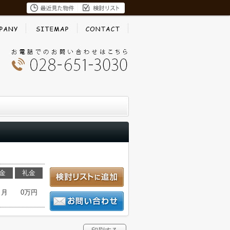
金
礼金
ヶ月
0万円