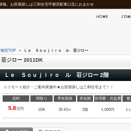
情報。お部屋探しは三和住宅宇都宮駅東口店におまかせ
都宮TOP
>
Ｌｅ Ｓｏｕｊｉｒｏ ル 荘ジロー
ジロー 2011DK
Ｌｅ Ｓｏｕｊｉｒｏ ル 荘ジロー 2階
☆リモート紹介・ご案内実施中★お部屋探しは三和住宅まで！！
賃料
間取り
専有面積
所在階
管理費・共益費
敷
5.8
万円
1DK
30.93㎡
2階
1,000円
1