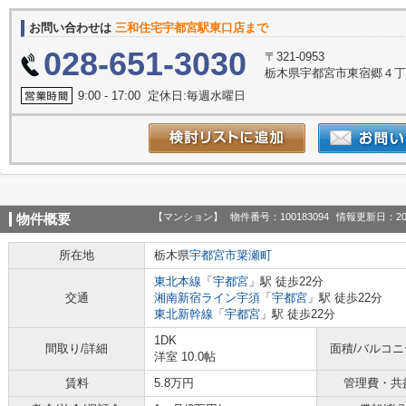
お問い合わせは
三和住宅宇都宮駅東口店まで
028-651-3030
〒321-0953
栃木県宇都宮市東宿郷４丁目
9:00 - 17:00 定休日:毎週水曜日
【マンション】
物件番号：100183094
情報更新日：20
物件概要
所在地
栃木県
宇都宮市
簗瀬町
東北本線
「
宇都宮
」駅 徒歩22分
交通
湘南新宿ライン宇須
「
宇都宮
」駅 徒歩22分
東北新幹線
「
宇都宮
」駅 徒歩22分
1DK
間取り/詳細
面積/バルコ
洋室 10.0帖
賃料
5.8万円
管理費・共