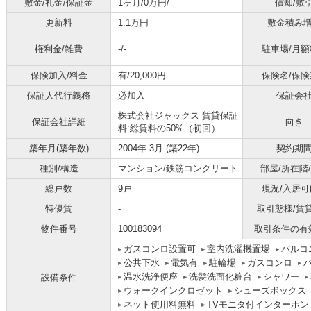
敷金/礼金/保証金
1ヶ月/0万円/-
償却/敷
更新料
1.1万円
敷金積み
権利金/雑費
-/-
駐車場/月額
保険加入/料金
有/20,000円
保険名/保険
保証人代行義務
必加入
保証会
株式会社ジャックス 賃貸保証
保証会社詳細
向き
料:総賃料の50%（初回）
築年月(築年数)
2004年 3月 (築22年)
契約期
種別/構造
マンション/鉄筋コンクリート
部屋/所在階
総戸数
9戸
現況/入居可
特優賃
-
取引態様/賃
物件番号
100183094
取引条件の有
ガスコンロ設置可
室内洗濯機置場
バルコ
公共下水
電気有
駐輪場
ガスコンロ
温水洗浄便座
洗髪洗面化粧台
シャワー
設備条件
ウォークインクロゼット
シューズボックス
ネット使用料無料
TVモニタ付インターホン