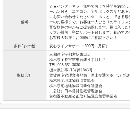
☆★インターネット無料でおうち時間を満喫し
ーホン付き！エアコン、宅配ボックスなどある
にお問い合わせください☆「ホッと」できる場
備考
ーのお客様まで、お客様一人ひとりのライフス
富な物件の中からご提供致します。気に入った
ッフが親切丁寧にサポート致します。初めての
お客様大歓迎！お気軽にご相談下さい！！
条件(その他)
安心ライフサポート:500円（月額）
三和住宅宇都宮駅東口店
栃木県宇都宮市東宿郷４丁目1-24
TEL:028-651-3030
栃木県知事 (13) 第1846号
取扱会社
賃貸住宅管理業者登録：国土交通大臣（3）第8
栃木県宅地建物取引業協会
栃木県宅地建物取引業保証協会
（公財）日本賃貸住宅管理協会
首都圏不動産公正取引協議会加盟事業者