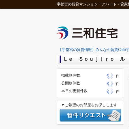
宇都宮の賃貸マンション・アパート・貸家
【宇都宮の賃貸情報】みんなの賃貸Café宇
Ｌｅ Ｓｏｕｊｉｒｏ ル 荘
掲載物件数
件
公開物件数
件
本日の更新件数
件
▼ご希望のお部屋をお探しします