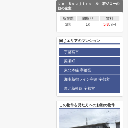
Ｌｅ Ｓｏｕｊｉｒｏ ル 荘ジローの
他の空室
所在階
間取り
賃料
3階
1K
5.8
万円
同じエリアのマンション
宇都宮市
簗瀬町
東北本線 宇都宮
湘南新宿ライン宇須 宇都宮
東北新幹線 宇都宮
この物件を見た方へのお勧め物件