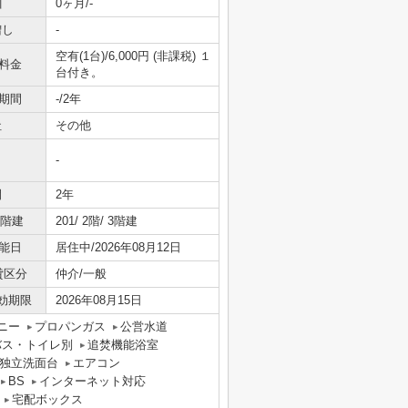
引
0ヶ月/-
増し
-
空有(1台)/6,000円 (非課税) １
料金
台付き。
期間
-/2年
社
その他
-
間
2年
/階建
201/ 2階/ 3階建
能日
居住中/2026年08月12日
貸区分
仲介/一般
効期限
2026年08月15日
ニー
プロパンガス
公営水道
バス・トイレ別
追焚機能浴室
独立洗面台
エアコン
BS
インターネット対応
宅配ボックス