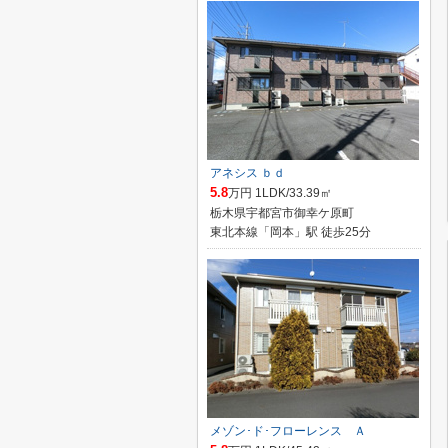
アネシス ｂｄ
5.8
万円 1LDK/33.39㎡
栃木県宇都宮市御幸ケ原町
東北本線「岡本」駅 徒歩25分
メゾン･ド･フローレンス Ａ