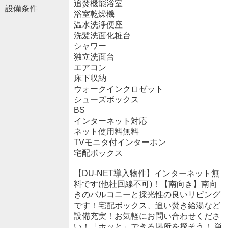
追焚機能浴室
設備条件
浴室乾燥機
温水洗浄便座
洗髪洗面化粧台
シャワー
独立洗面台
エアコン
床下収納
ウォークインクロゼット
シューズボックス
BS
インターネット対応
ネット使用料無料
TVモニタ付インターホン
宅配ボックス
【DU-NET導入物件】インターネット無
料です(他社回線不可)！【南向き】南向
きのバルコニーと採光性の良いリビング
です！宅配ボックス、追い焚き給湯など
設備充実！お気軽にお問い合わせくださ
い！「ホッと」できる場所を探そう！ 単