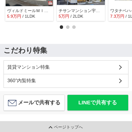
ヴィルドミールＭＩＹＵＫＩ
チサンマンション宇都宮第2
ワタナベハ
5.9
万
円
/ 1LDK
5
万
円
/ 2LDK
7.3
万
円
/ 1
こだわり特集
賃貸マンション特集
360°内覧特集
メールで共有する
LINEで共有する
ページトップへ