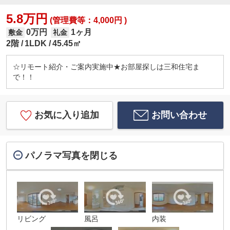
5.8万円
(管理費等：4,000円 )
0万円
1ヶ月
敷金
礼金
2階
1LDK
45.45㎡
☆リモート紹介・ご案内実施中★お部屋探しは三和住宅ま
で！！
お気に入り追加
お問い合わせ
パノラマ写真を閉じる
リビング
風呂
内装