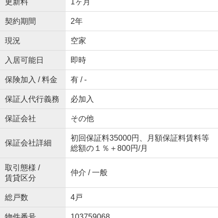
更新料
1ヶ月
契約期間
2年
現況
空家
入居可能日
即時
保険加入 / 料金
有 / -
保証人代行義務
必加入
保証会社
その他
初回保証料35000円、月額保証料賃料等
保証会社詳細
総額の１％＋800円/月
取引態様 /
仲介 / 一般
賃貸区分
総戸数
4戸
物件番号
103759068