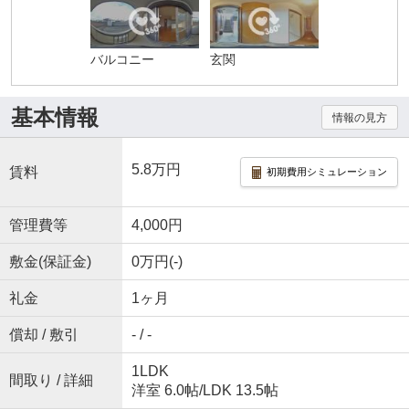
バルコニー
玄関
基本情報
情報の見方
5.8万円
賃料
初期費用シミュレーション
管理費等
4,000円
敷金(保証金)
0万円(-)
礼金
1ヶ月
償却 / 敷引
- / -
1LDK
間取り / 詳細
洋室 6.0帖
/
LDK 13.5帖