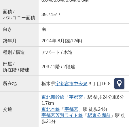
0.0帖
/
0.0帖
/
0.0帖
/
0.0帖
面積 /
39.74㎡ / -
バルコニー面積
向き
南
築年月
2014年 8月(築12年)
種別 / 構造
アパート / 木造
部屋 /
203 / 1階 / 2階建
所在階 / 階建
所在地
栃木県
宇都宮市
中今泉
３丁目16-8
東北新幹線
「
宇都宮
」駅 徒歩24分車6分
1.7km
交通
東北本線
「
宇都宮
」駅 徒歩24分
宇都宮芳賀ライト線
「
駅東公園前
」駅 徒
歩21分