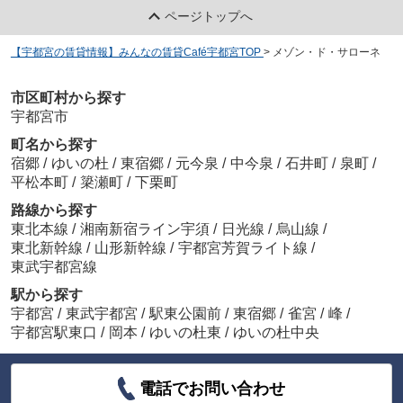
ページトップへ
【宇都宮の賃貸情報】みんなの賃貸Café宇都宮TOP
>
メゾン・ド・サローネ
市区町村から探す
宇都宮市
町名から探す
宿郷
/
ゆいの杜
/
東宿郷
/
元今泉
/
中今泉
/
石井町
/
泉町
/
平松本町
/
簗瀬町
/
下栗町
路線から探す
東北本線
/
湘南新宿ライン宇須
/
日光線
/
烏山線
/
東北新幹線
/
山形新幹線
/
宇都宮芳賀ライト線
/
東武宇都宮線
駅から探す
宇都宮
/
東武宇都宮
/
駅東公園前
/
東宿郷
/
雀宮
/
峰
/
宇都宮駅東口
/
岡本
/
ゆいの杜東
/
ゆいの杜中央
電話でお問い合わせ