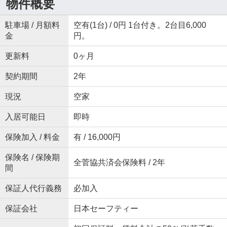
物件概要
駐車場 / 月額料
空有(1台) / 0円 1台付き。2台目6,000
金
円。
更新料
0ヶ月
契約期間
2年
現況
空家
入居可能日
即時
保険加入 / 料金
有 / 16,000円
保険名 / 保険期
全菅協共済会保険料 / 2年
間
保証人代行義務
必加入
保証会社
日本セーフティー