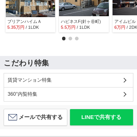
ブリアンハイムＡ
ハピネスF(針ヶ谷町)
アイムビル
5.35
万
円
/ 1LDK
5.5
万
円
/ 1LDK
6
万
円
/ 2D
こだわり特集
賃貸マンション特集
360°内覧特集
メールで共有する
LINEで共有する