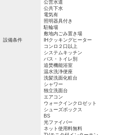
公営水道
公共下水
電気有
照明器具付き
駐輪場
敷地内ごみ置き場
設備条件
IHクッキングヒーター
コンロ２口以上
システムキッチン
バス・トイレ別
追焚機能浴室
温水洗浄便座
洗髪洗面化粧台
シャワー
独立洗面台
エアコン
ウォークインクロゼット
シューズボックス
BS
光ファイバー
ネット使用料無料
TVモニタ付インターホン