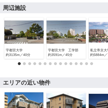
周辺施設
宇都宮大学
宇都宮大学 工学部
約3135m／40分
約3591m／45分
約5884m／
エリアの近い物件