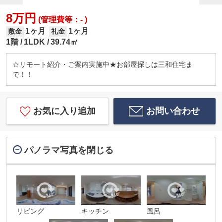
8万円
(管理費等：- )
1ヶ月
1ヶ月
敷金
礼金
1階
1LDK
39.74㎡
☆リモート紹介・ご案内実施中★お部屋探しは三和住宅ま
で！！
お気に入り追加
お問い合わせ
パノラマ写真を閉じる
リビング
キッチン
風呂