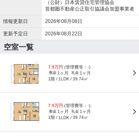
（公財）日本賃貸住宅管理協会
首都圏不動産公正取引協議会加盟事業者
情報更新日
2026年08月08日
更新予定日
2026年08月22日
空室一覧
7.9万円
(管理費等：-)
1ヶ月
1ヶ月
敷金
礼金
1階
39.74㎡
1LDK
7.9万円
(管理費等：-)
1ヶ月
1ヶ月
敷金
礼金
1階
39.74㎡
1LDK