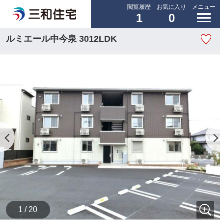
閲覧履歴
お気に入り
メニュー
1
0
ルミエール中今泉 3012LDK
1 / 20