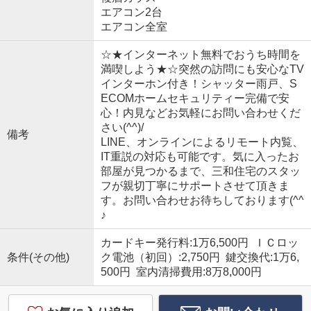
エアコン2台
エアコン全室
☆★インターネット無料でおうち時間を
満喫しよう★☆突然の訪問にも安心なTV
インターホン付き！シャッター雨戸、S
ECOMホームセキュリティー完備で安
心！内見などお気軽にお問い合わせくだ
さい(^^)/
備考
LINE、オンラインによるリモート内覧、
IT重説の対応も可能です。気に入ったお
部屋が見つかるまで、三和住宅のスタッ
フが親切丁寧にサポートさせて頂きま
す。お問い合わせお待ちしております(^^
♪
カードキー発行料:1万6,500円 ＩＣロッ
条件(その他)
ク電池（初回）:2,750円 鍵交換代:1万6,
500円 室内清掃費用:8万8,000円