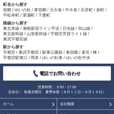
町名から探す
宿郷
/
ゆいの杜
/
東宿郷
/
元今泉
/
中今泉
/
石井町
/
泉町
/
平松本町
/
簗瀬町
/
下栗町
路線から探す
東北本線
/
湘南新宿ライン宇須
/
日光線
/
烏山線
/
東北新幹線
/
山形新幹線
/
宇都宮芳賀ライト線
/
東武宇都宮線
駅から探す
宇都宮
/
東武宇都宮
/
駅東公園前
/
東宿郷
/
雀宮
/
峰
/
宇都宮駅東口
/
岡本
/
ゆいの杜東
/
ゆいの杜中央
電話でお問い合わせ
営業時間：
9:00 - 17:00
定休日：
毎週水曜日 夏季休業（８月１１日～８月１６日）
ホーム
会社概要