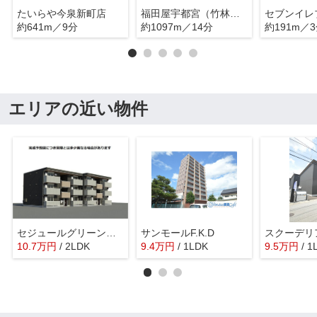
たいらや今泉新町店
福田屋宇都宮（竹林）店
約641m／9分
約1097m／14分
約191m／
エリアの近い物件
セジュールグリーンひなた
サンモールF.K.D
スクーデリ
10.7
万
円
/ 2LDK
9.4
万
円
/ 1LDK
9.5
万
円
/ 1