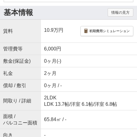
基本情報
情報の見方
10.9万円
賃料
初期費用シミュレーション
管理費等
6,000円
敷金(保証金)
0ヶ月(-)
礼金
2ヶ月
償却 / 敷引
0ヶ月 / -
2LDK
間取り / 詳細
LDK 13.7帖
/
洋室 6.1帖
/
洋室 6.8帖
面積 /
65.84㎡ / -
バルコニー面積
向き
-