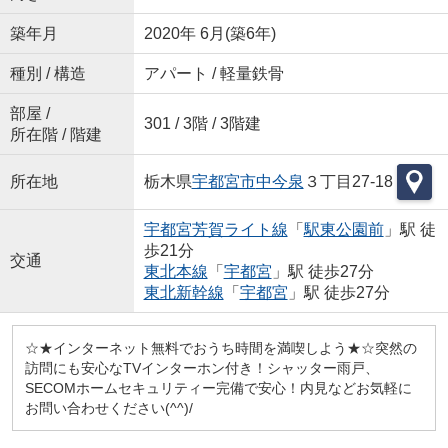
築年月
2020年 6月(築6年)
種別 / 構造
アパート / 軽量鉄骨
部屋 /
301 / 3階 / 3階建
所在階 / 階建
所在地
栃木県
宇都宮市
中今泉
３丁目27-18
宇都宮芳賀ライト線
「
駅東公園前
」駅 徒
歩21分
交通
東北本線
「
宇都宮
」駅 徒歩27分
東北新幹線
「
宇都宮
」駅 徒歩27分
☆★インターネット無料でおうち時間を満喫しよう★☆突然の
訪問にも安心なTVインターホン付き！シャッター雨戸、
SECOMホームセキュリティー完備で安心！内見などお気軽に
お問い合わせください(^^)/