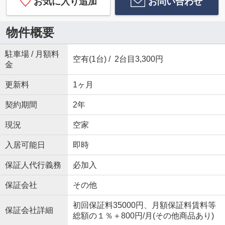
お気に入り追加
お問い合わせ
物件概要
駐車場 / 月額料
空有(1台) / 2台目3,300円
金
更新料
1ヶ月
契約期間
2年
現況
空家
入居可能日
即時
保証人代行義務
必加入
保証会社
その他
初回保証料35000円、月額保証料賃料等
保証会社詳細
総額の１％＋800円/月(その他商品あり)