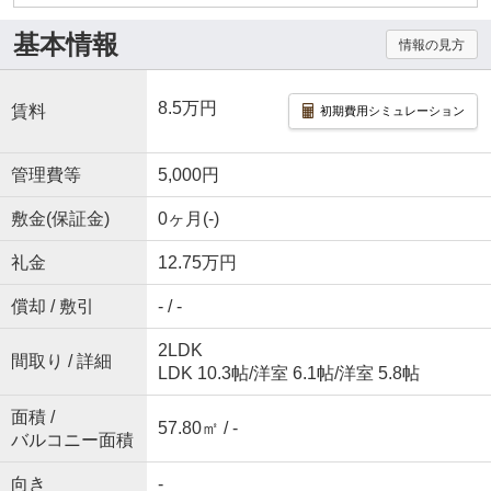
基本情報
情報の見方
8.5万円
賃料
初期費用シミュレーション
管理費等
5,000円
敷金(保証金)
0ヶ月(-)
礼金
12.75万円
償却 / 敷引
- / -
2LDK
間取り / 詳細
LDK 10.3帖
/
洋室 6.1帖
/
洋室 5.8帖
面積 /
57.80㎡ / -
バルコニー面積
向き
-