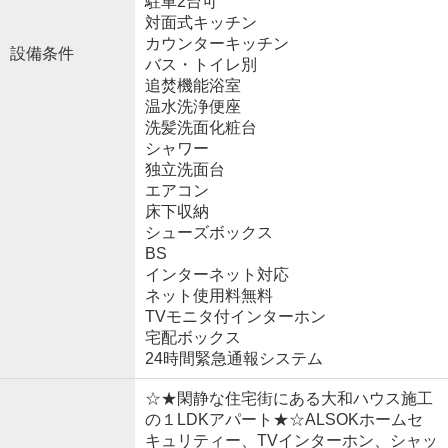
駐車2台可
対面式キッチン
カウンターキッチン
設備条件
バス・トイレ別
追焚機能浴室
温水洗浄便座
洗髪洗面化粧台
シャワー
独立洗面台
エアコン
床下収納
シューズボックス
BS
インターネット対応
ネット使用料無料
TVモニタ付インターホン
宅配ボックス
24時間緊急通報システム
☆★閑静な住宅街にある大和ハウス施工
の１LDKアパート★☆ALSOKホームセ
キュリティー、TVインターホン、シャッ