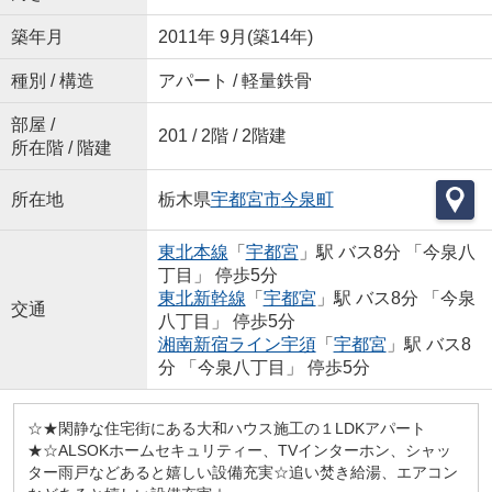
築年月
2011年 9月(築14年)
種別 / 構造
アパート / 軽量鉄骨
部屋 /
201 / 2階 / 2階建
所在階 / 階建
所在地
栃木県
宇都宮市
今泉町
東北本線
「
宇都宮
」駅 バス8分 「今泉八
丁目」 停歩5分
東北新幹線
「
宇都宮
」駅 バス8分 「今泉
交通
八丁目」 停歩5分
湘南新宿ライン宇須
「
宇都宮
」駅 バス8
分 「今泉八丁目」 停歩5分
☆★閑静な住宅街にある大和ハウス施工の１LDKアパート
★☆ALSOKホームセキュリティー、TVインターホン、シャッ
ター雨戸などあると嬉しい設備充実☆追い焚き給湯、エアコン