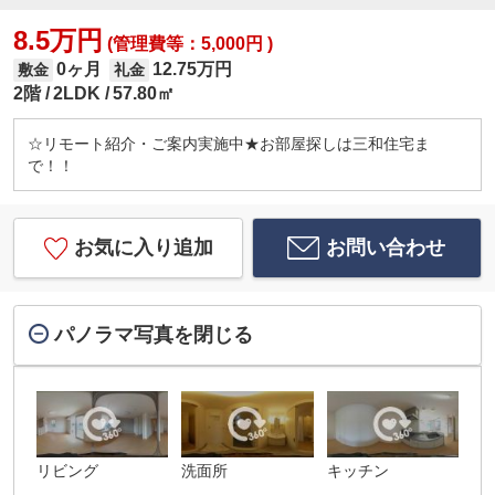
8.5万円
(管理費等：5,000円 )
0ヶ月
12.75万円
敷金
礼金
2階
2LDK
57.80㎡
☆リモート紹介・ご案内実施中★お部屋探しは三和住宅ま
で！！
お気に入り追加
お問い合わせ
パノラマ写真を閉じる
リビング
洗面所
キッチン