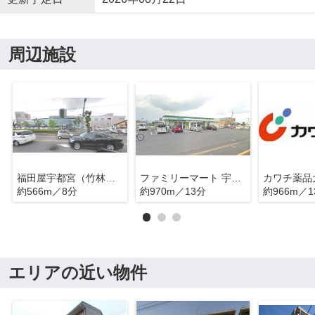
周辺施設
福田屋宇都宮（竹林）店
ファミリーマート 宇都宮済生会病院前店
カワチ薬品
約566m／8分
約970m／13分
約966m／1
エリアの近い物件