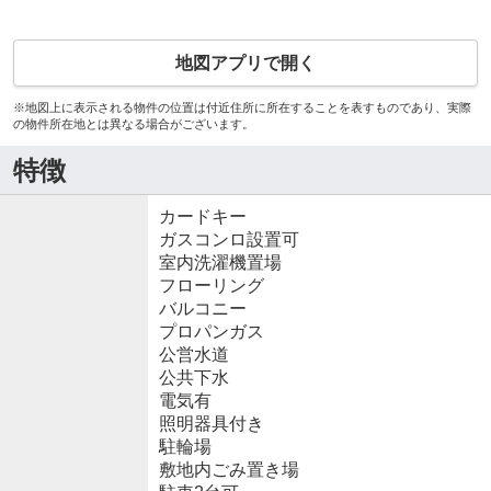
地図アプリで開く
※地図上に表示される物件の位置は付近住所に所在することを表すものであり、実際
の物件所在地とは異なる場合がございます。
特徴
カードキー
ガスコンロ設置可
室内洗濯機置場
フローリング
バルコニー
プロパンガス
公営水道
公共下水
電気有
照明器具付き
駐輪場
敷地内ごみ置き場