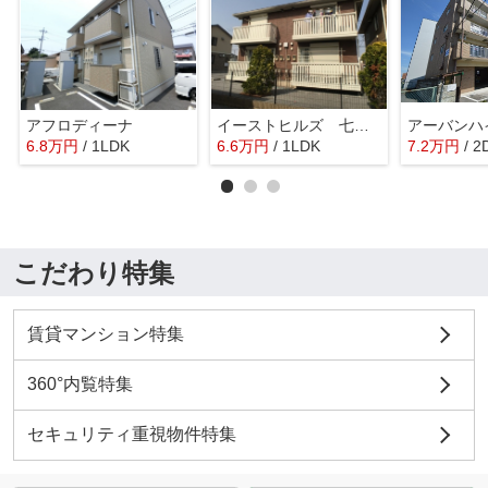
アフロディーナ
イーストヒルズ 七番館
アーバンハ
6.8
万
円
/ 1LDK
6.6
万
円
/ 1LDK
7.2
万
円
/ 2
こだわり特集
賃貸マンション特集
360°内覧特集
セキュリティ重視物件特集