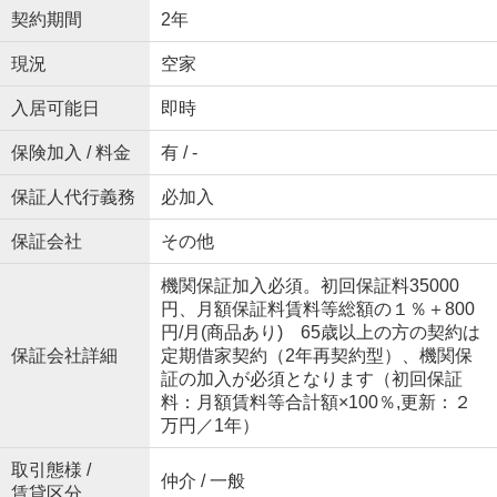
契約期間
2年
現況
空家
入居可能日
即時
保険加入 / 料金
有 / -
保証人代行義務
必加入
保証会社
その他
機関保証加入必須。初回保証料35000
円、月額保証料賃料等総額の１％＋800
円/月(商品あり) 65歳以上の方の契約は
保証会社詳細
定期借家契約（2年再契約型）、機関保
証の加入が必須となります（初回保証
料：月額賃料等合計額×100％,更新：２
万円／1年）
取引態様 /
仲介 / 一般
賃貸区分