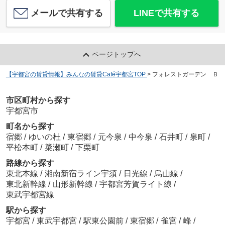
メールで共有する
LINEで共有する
ページトップへ
【宇都宮の賃貸情報】みんなの賃貸Café宇都宮TOP
>
フォレストガーデン Ｂ
市区町村から探す
宇都宮市
町名から探す
宿郷
/
ゆいの杜
/
東宿郷
/
元今泉
/
中今泉
/
石井町
/
泉町
/
平松本町
/
簗瀬町
/
下栗町
路線から探す
東北本線
/
湘南新宿ライン宇須
/
日光線
/
烏山線
/
東北新幹線
/
山形新幹線
/
宇都宮芳賀ライト線
/
東武宇都宮線
駅から探す
宇都宮
/
東武宇都宮
/
駅東公園前
/
東宿郷
/
雀宮
/
峰
/