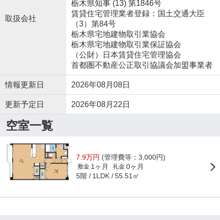
栃木県知事 (13) 第1846号
賃貸住宅管理業者登録：国土交通大臣
取扱会社
（3）第84号
栃木県宅地建物取引業協会
栃木県宅地建物取引業保証協会
（公財）日本賃貸住宅管理協会
首都圏不動産公正取引協議会加盟事業者
情報更新日
2026年08月08日
更新予定日
2026年08月22日
空室一覧
7.9万円
(管理費等：3,000円)
1ヶ月
0ヶ月
敷金
礼金
5階
55.51㎡
1LDK