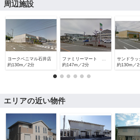
周辺施設
ヨークベニマル石井店
ファミリーマート 宇都宮問屋町店
約130m／2分
約147m／2分
約130m／
エリアの近い物件