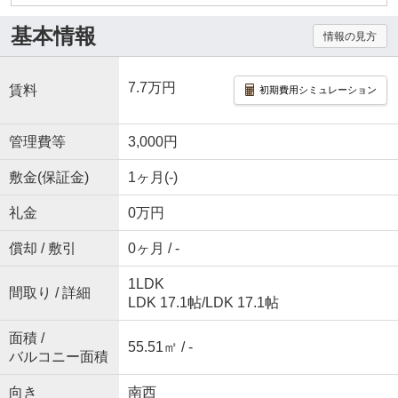
基本情報
情報の見方
7.7万円
賃料
初期費用シミュレーション
管理費等
3,000円
敷金(保証金)
1ヶ月(-)
礼金
0万円
償却 / 敷引
0ヶ月 / -
1LDK
間取り / 詳細
LDK 17.1帖
/
LDK 17.1帖
面積 /
55.51㎡ / -
バルコニー面積
向き
南西