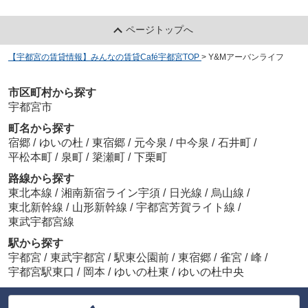
ページトップへ
【宇都宮の賃貸情報】みんなの賃貸Café宇都宮TOP
>
Y&Mアーバンライフ
市区町村から探す
宇都宮市
町名から探す
宿郷
/
ゆいの杜
/
東宿郷
/
元今泉
/
中今泉
/
石井町
/
平松本町
/
泉町
/
簗瀬町
/
下栗町
路線から探す
東北本線
/
湘南新宿ライン宇須
/
日光線
/
烏山線
/
東北新幹線
/
山形新幹線
/
宇都宮芳賀ライト線
/
東武宇都宮線
駅から探す
宇都宮
/
東武宇都宮
/
駅東公園前
/
東宿郷
/
雀宮
/
峰
/
宇都宮駅東口
/
岡本
/
ゆいの杜東
/
ゆいの杜中央