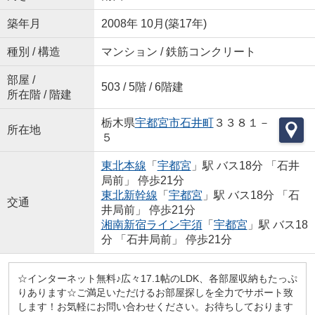
築年月
2008年 10月(築17年)
種別 / 構造
マンション / 鉄筋コンクリート
部屋 /
503 / 5階 / 6階建
所在階 / 階建
栃木県
宇都宮市
石井町
３３８１－
所在地
５
東北本線
「
宇都宮
」駅 バス18分 「石井
局前」 停歩21分
東北新幹線
「
宇都宮
」駅 バス18分 「石
交通
井局前」 停歩21分
湘南新宿ライン宇須
「
宇都宮
」駅 バス18
分 「石井局前」 停歩21分
☆インターネット無料♪広々17.1帖のLDK、各部屋収納もたっぷ
りあります☆ご満足いただけるお部屋探しを全力でサポート致
します！お気軽にお問い合わせください。お待ちしております