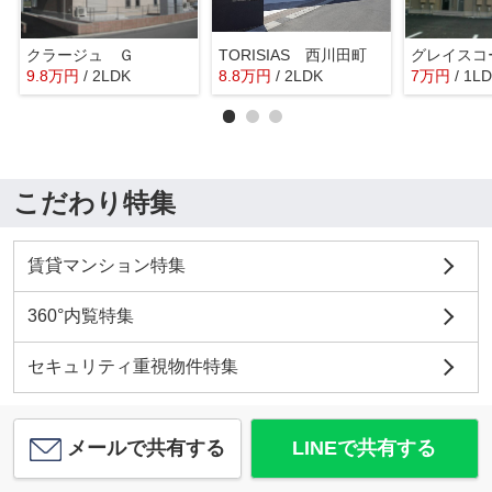
クラージュ Ｇ
TORISIAS 西川田町
グレイスコ
9.8
万
円
/ 2LDK
8.8
万
円
/ 2LDK
7
万
円
/ 1L
こだわり特集
賃貸マンション特集
360°内覧特集
セキュリティ重視物件特集
メールで共有する
LINEで共有する