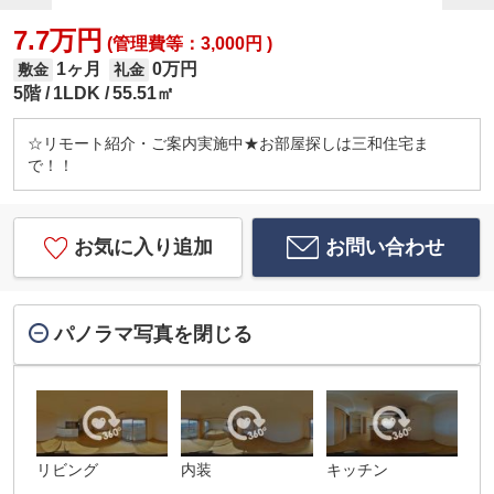
7.7万円
(管理費等：3,000円 )
1ヶ月
0万円
敷金
礼金
5階
1LDK
55.51㎡
☆リモート紹介・ご案内実施中★お部屋探しは三和住宅ま
で！！
お気に入り追加
お問い合わせ
パノラマ写真を閉じる
リビング
内装
キッチン