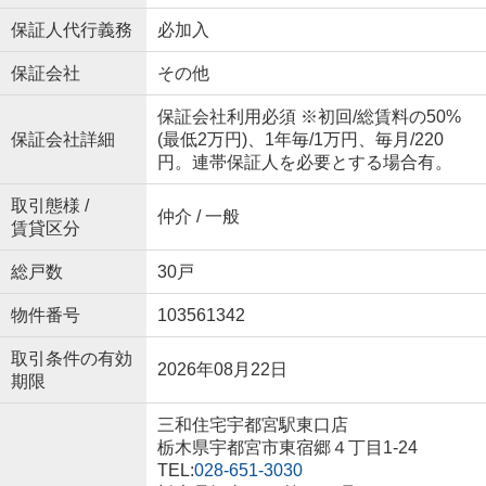
保証人代行義務
必加入
保証会社
その他
保証会社利用必須 ※初回/総賃料の50%
保証会社詳細
(最低2万円)、1年毎/1万円、毎月/220
円。連帯保証人を必要とする場合有。
取引態様 /
仲介 / 一般
賃貸区分
総戸数
30戸
物件番号
103561342
取引条件の有効
2026年08月22日
期限
三和住宅宇都宮駅東口店
栃木県宇都宮市東宿郷４丁目1-24
TEL:
028-651-3030