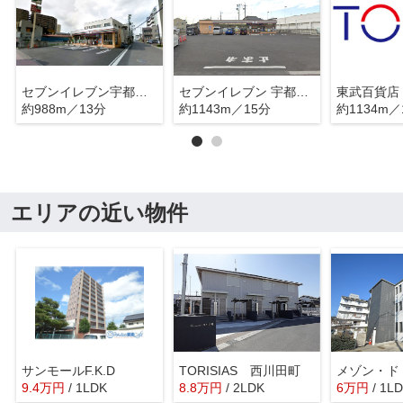
セブンイレブン宇都宮小幡店
セブンイレブン 宇都宮戸祭1丁目店
東武百貨店
約988m／13分
約1143m／15分
約1134m／
エリアの近い物件
サンモールF.K.D
TORISIAS 西川田町
9.4
万
円
/ 1LDK
8.8
万
円
/ 2LDK
6
万
円
/ 1L