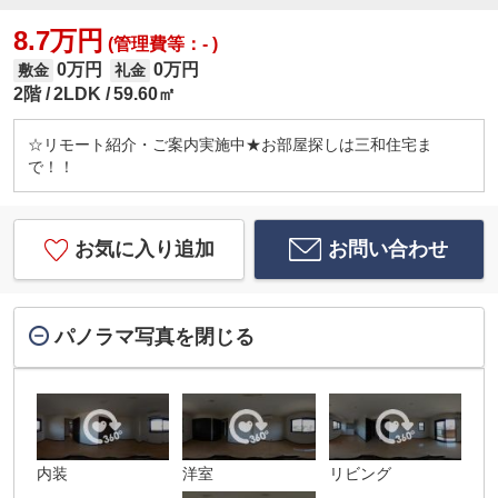
8.7万円
(管理費等：- )
0万円
0万円
敷金
礼金
2階
2LDK
59.60㎡
☆リモート紹介・ご案内実施中★お部屋探しは三和住宅ま
で！！
お気に入り追加
お問い合わせ
パノラマ写真を閉じる
内装
洋室
リビング