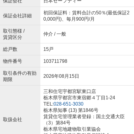
保証会社
日本セーフティー
初回保証料：賃料合計の50％(最低保証2
保証会社詳細
0,000円)、毎月900円/月
取引態様 /
仲介 / 一般
賃貸区分
総戸数
15戸
物件番号
103711798
取引条件の有効
2026年08月15日
期限
三和住宅宇都宮駅東口店
栃木県宇都宮市東宿郷４丁目1-24
TEL:
028-651-3030
栃木県知事 (13) 第1846号
賃貸住宅管理業者登録：国土交通大臣
取扱会社
（3）第84号
栃木県宅地建物取引業協会