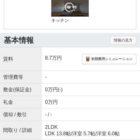
キッチン
基本情報
情報の見方
8.7万円
賃料
初期費用シミュレーション
管理費等
-
敷金(保証金)
0万円(-)
礼金
0万円
償却 / 敷引
- / -
2LDK
間取り / 詳細
LDK 13.8帖
/
洋室 5.7帖
/
洋室 6.0帖