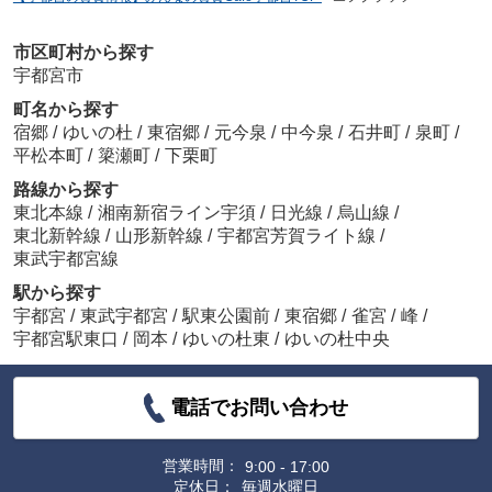
市区町村から探す
宇都宮市
町名から探す
宿郷
/
ゆいの杜
/
東宿郷
/
元今泉
/
中今泉
/
石井町
/
泉町
/
平松本町
/
簗瀬町
/
下栗町
路線から探す
東北本線
/
湘南新宿ライン宇須
/
日光線
/
烏山線
/
東北新幹線
/
山形新幹線
/
宇都宮芳賀ライト線
/
東武宇都宮線
駅から探す
宇都宮
/
東武宇都宮
/
駅東公園前
/
東宿郷
/
雀宮
/
峰
/
宇都宮駅東口
/
岡本
/
ゆいの杜東
/
ゆいの杜中央
電話でお問い合わせ
営業時間：
9:00 - 17:00
定休日：
毎週水曜日