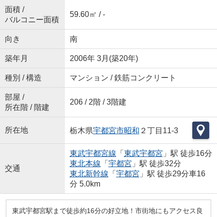
面積 /
59.60㎡ / -
バルコニー面積
向き
南
築年月
2006年 3月(築20年)
種別 / 構造
マンション / 鉄筋コンクリート
部屋 /
206 / 2階 / 3階建
所在階 / 階建
所在地
栃木県
宇都宮市
昭和
２丁目11-3
東武宇都宮線
「
東武宇都宮
」駅 徒歩16分
東北本線
「
宇都宮
」駅 徒歩32分
交通
東北新幹線
「
宇都宮
」駅 徒歩29分車16
分 5.0km
東武宇都宮駅まで徒歩約16分の好立地！市街地にもアクセス良