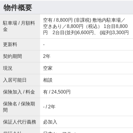
物件概要
空有 / 8,800円 (非課税) 敷地内駐車場／
駐車場 / 月額料
空きあり／8,800円（税込） 1台目8,800
金
円 2台目(並列)6,600円、 (縦列)3,300円
更新料
-
契約期間
2年
現況
空家
入居可能日
相談
保険加入 / 料金
有 / 24,500円
保険名 / 保険期
- / 2年
間
保証人代行義務
必加入