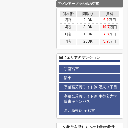
アグレアーブルの他の空室
所在階
間取り
賃料
2階
2LDK
9.2
万円
4階
3LDK
10.7
万円
6階
1LDK
7.8
万円
7階
2LDK
9.7
万円
同じエリアのマンション
宇都宮市
陽東
宇都宮芳賀ライト線 陽東３丁目
宇都宮芳賀ライト線 宇都宮大学
陽東キャンパス
東北新幹線 宇都宮
この物件を見た方へのお勧め物件