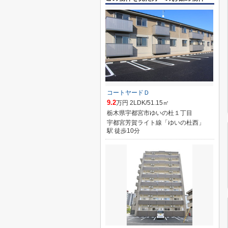
コートヤードＤ
9.2
万円 2LDK/51.15㎡
栃木県宇都宮市ゆいの杜１丁目
宇都宮芳賀ライト線「ゆいの杜西」
駅 徒歩10分