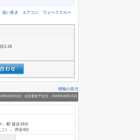
追い炊き
エアコン
ウォークスルー
1-24
情報の見方
26年08月01日
次回更新予定日：2026年08月15日
ス
」駅 徒歩14分
えご）」 停歩4分