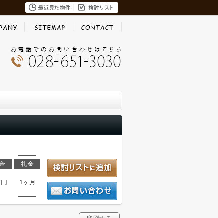
金
礼金
万円
1ヶ月