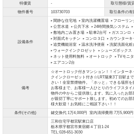
特優賃
-
取引態様/賃
物件番号
103730703
取引条件の有
閑静な住宅地
室内洗濯機置場
フローリン
公営水道
公共下水
24時間換気システム
敷地内ごみ置き場
駐車2台可
ガスコンロ
対面式キッチン
コンロ３口
カウンターキ
設備条件
追焚機能浴室
温水洗浄便座
洗髪洗面化粧
ウォークインクロゼット
シューズボックス
ネット使用料無料
オートロック
TVモニ
エアコン2台
☆オートロック付きマンション！！インターネ
クインクローゼット付き☆LRT陽東3丁目駅ま
さい！全室禁煙物件。「ホッと」できる場所を
備考
お客様まで、お客様一人ひとりのライフスタイ
物件の中からご提供致します。気に入ったお部
が親切丁寧にサポート致します。初めてのお部
様大歓迎！お気軽にご相談下さい！！
条件(その他)
鍵交換代:1万4,000円 室内清掃費用:7万5,900円
三和住宅宇都宮駅東口店
栃木県宇都宮市東宿郷４丁目1-24
TEL:028-651-3030