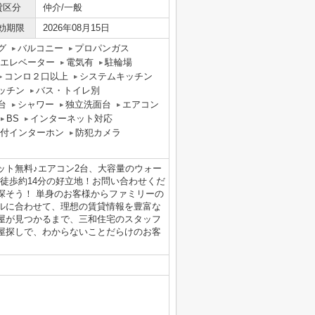
貸区分
仲介/一般
効期限
2026年08月15日
グ
バルコニー
プロパンガス
エレベーター
電気有
駐輪場
コンロ２口以上
システムキッチン
ッチン
バス・トイレ別
台
シャワー
独立洗面台
エアコン
BS
インターネット対応
タ付インターホン
防犯カメラ
ット無料♪エアコン2台、大容量のウォー
で徒歩約14分の好立地！お問い合わせくだ
探そう！ 単身のお客様からファミリーの
ルに合わせて、理想の賃貸情報を豊富な
屋が見つかるまで、三和住宅のスタッフ
屋探しで、わからないことだらけのお客