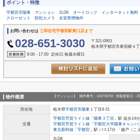
ポイント・特徴
宇都宮市陽東
マンション
2LDK
オートロック
インターネット無料
クローゼット
防犯カメラ
全室禁煙物件
お問い合わせは
三和住宅宇都宮駅東口店まで
028-651-3030
〒321-0953
栃木県宇都宮市東宿郷４丁目
9:00 - 17:00 定休日:毎週水曜日
【マンション】
物件番号：103730703
情報更新日：20
物件概要
所在地
栃木県
宇都宮市
陽東
１丁目9-31
宇都宮芳賀ライト線
「
陽東３丁目
」駅 徒歩14分
交通
宇都宮芳賀ライト線
「
宇都宮大学陽東キャンパ
東北新幹線
「
宇都宮
」駅 バス17分 「越戸（こ
2LDK