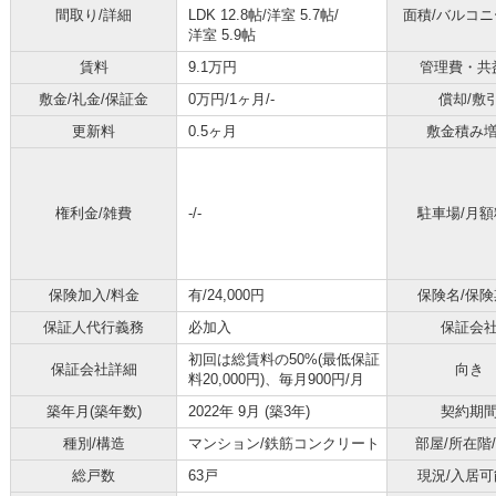
間取り/詳細
LDK 12.8帖
/
洋室 5.7帖
/
面積/バルコ
洋室 5.9帖
賃料
9.1万円
管理費・共
敷金/礼金/保証金
0万円/1ヶ月/-
償却/敷
更新料
0.5ヶ月
敷金積み
権利金/雑費
-/-
駐車場/月額
保険加入/料金
有/24,000円
保険名/保険
保証人代行義務
必加入
保証会
初回は総賃料の50%(最低保証
保証会社詳細
向き
料20,000円)、毎月900円/月
築年月(築年数)
2022年 9月 (築3年)
契約期
種別/構造
マンション/鉄筋コンクリート
部屋/所在階
総戸数
63戸
現況/入居可