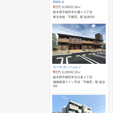
IRMS Ⅲ
9
万円 1LDK/31.50㎡
栃木県宇都宮市大通り３丁目
東北本線「宇都宮」駅 徒歩6分
カーサ ボンジョルノ
9
万円 1LDK/42.16㎡
栃木県宇都宮市元今泉２丁目
湘南新宿ライン宇須「宇都宮」駅 徒歩
9分