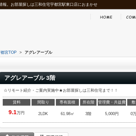
情報。お部屋探しは三和住宅宇都宮駅東口店におまかせ
都宮TOP
>
アグレアーブル
アグレアーブル 3階
☆リモート紹介・ご案内実施中★お部屋探しは三和住宅まで！！
賃料
間取り
専有面積
所在階
管理費・共益費
敷
9.1
万円
2LDK
61.98㎡
3階
5,000円
0