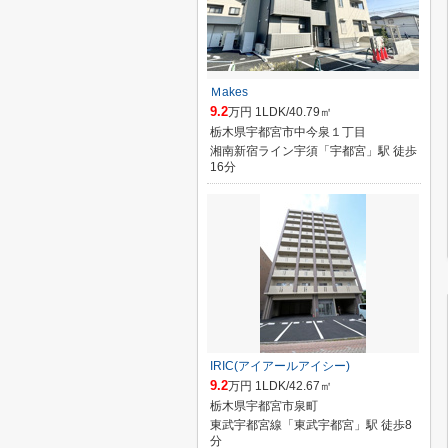
Ｍakes
9.2
万円 1LDK/40.79㎡
栃木県宇都宮市中今泉１丁目
湘南新宿ライン宇須「宇都宮」駅 徒歩
16分
IRIC(アイアールアイシー)
9.2
万円 1LDK/42.67㎡
栃木県宇都宮市泉町
東武宇都宮線「東武宇都宮」駅 徒歩8
分