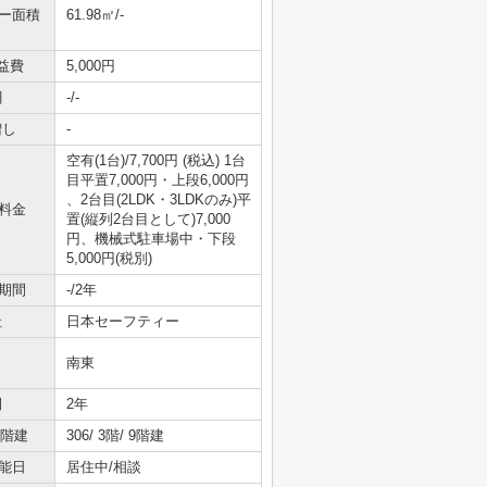
ニー面積
61.98㎡/-
益費
5,000円
引
-/-
増し
-
空有(1台)/7,700円 (税込) 1台
目平置7,000円・上段6,000円
、2台目(2LDK・3LDKのみ)平
料金
置(縦列2台目として)7,000
円、機械式駐車場中・下段
5,000円(税別)
期間
-/2年
社
日本セーフティー
南東
間
2年
/階建
306/ 3階/ 9階建
能日
居住中/相談