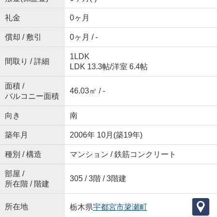
礼金
0ヶ月
償却 / 敷引
0ヶ月 / -
1LDK
間取り / 詳細
LDK 13.3帖
/
洋室 6.4帖
面積 /
46.03㎡ / -
バルコニー面積
向き
南
築年月
2006年 10月(築19年)
種別 / 構造
マンション / 鉄筋コンクリート
部屋 /
305 / 3階 / 3階建
所在階 / 階建
所在地
栃木県
宇都宮市
簗瀬町