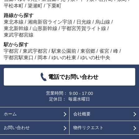
平松本町
/
簗瀬町
/
下栗町
路線から探す
東北本線
/
湘南新宿ライン宇須
/
日光線
/
烏山線
/
東北新幹線
/
山形新幹線
/
宇都宮芳賀ライト線
/
東武宇都宮線
駅から探す
宇都宮
/
東武宇都宮
/
駅東公園前
/
東宿郷
/
雀宮
/
峰
/
宇都宮駅東口
/
岡本
/
ゆいの杜東
/
ゆいの杜中央
電話でお問い合わせ
営業時間：
9:00 - 17:00
定休日：
毎週水曜日
ホーム
会社概要
お問い合わせ
物件リクエスト