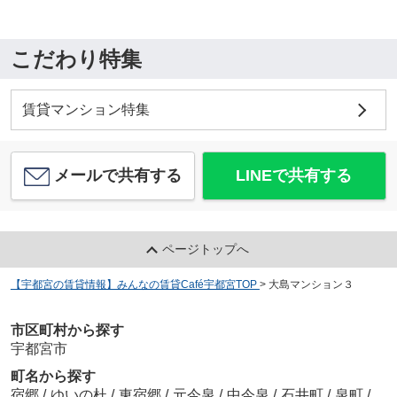
こだわり特集
賃貸マンション特集
メールで共有する
LINEで共有する
ページトップへ
【宇都宮の賃貸情報】みんなの賃貸Café宇都宮TOP
>
大島マンション３
市区町村から探す
宇都宮市
町名から探す
宿郷
/
ゆいの杜
/
東宿郷
/
元今泉
/
中今泉
/
石井町
/
泉町
/