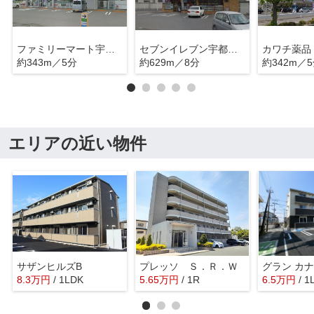
ファミリーマート宇都宮東簗瀬店
セブンイレブン宇都宮簗瀬中央店
カワチ薬品
約343m／5分
約629m／8分
約342m／
エリアの近い物件
サザンヒルズB
プレッソ Ｓ．Ｒ．Ｗ
グラン カ
8.3
万
円
/ 1LDK
5.65
万
円
/ 1R
6.5
万
円
/ 1