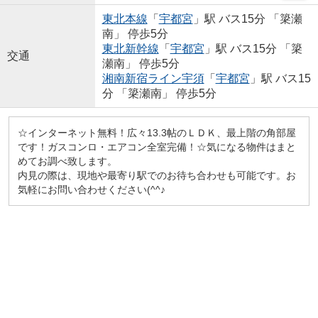
東北本線
「
宇都宮
」駅 バス15分 「簗瀬
南」 停歩5分
東北新幹線
「
宇都宮
」駅 バス15分 「簗
交通
瀬南」 停歩5分
湘南新宿ライン宇須
「
宇都宮
」駅 バス15
分 「簗瀬南」 停歩5分
☆インターネット無料！広々13.3帖のＬＤＫ、最上階の角部屋
です！ガスコンロ・エアコン全室完備！☆気になる物件はまと
めてお調べ致します。
内見の際は、現地や最寄り駅でのお待ち合わせも可能です。お
気軽にお問い合わせください(^^♪