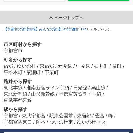
ページトップへ
【宇都宮の賃貸情報】みんなの賃貸Café宇都宮TOP
>
アルデバラン
市区町村から探す
宇都宮市
町名から探す
宿郷
/
ゆいの杜
/
東宿郷
/
元今泉
/
中今泉
/
石井町
/
泉町
/
平松本町
/
簗瀬町
/
下栗町
路線から探す
東北本線
/
湘南新宿ライン宇須
/
日光線
/
烏山線
/
東北新幹線
/
山形新幹線
/
宇都宮芳賀ライト線
/
東武宇都宮線
駅から探す
宇都宮
/
東武宇都宮
/
駅東公園前
/
東宿郷
/
雀宮
/
峰
/
宇都宮駅東口
/
岡本
/
ゆいの杜東
/
ゆいの杜中央