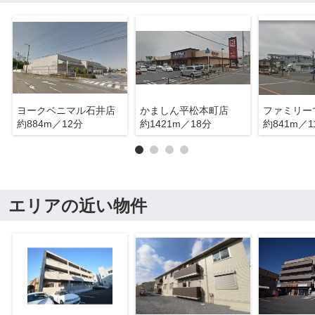
ヨークベニマル石井店
かましん平松本町店
約884m／12分
約1421m／18分
約841m／1
エリアの近い物件