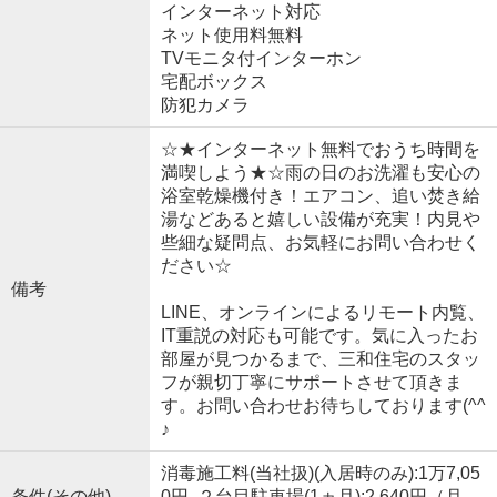
インターネット対応
ネット使用料無料
TVモニタ付インターホン
宅配ボックス
防犯カメラ
☆★インターネット無料でおうち時間を
満喫しよう★☆雨の日のお洗濯も安心の
浴室乾燥機付き！エアコン、追い焚き給
湯などあると嬉しい設備が充実！内見や
些細な疑問点、お気軽にお問い合わせく
ださい☆
備考
LINE、オンラインによるリモート内覧、
IT重説の対応も可能です。気に入ったお
部屋が見つかるまで、三和住宅のスタッ
フが親切丁寧にサポートさせて頂きま
す。お問い合わせお待ちしております(^^
♪
消毒施工料(当社扱)(入居時のみ):1万7,05
条件(その他)
0円 ２台目駐車場(1ヵ月):2,640円（月