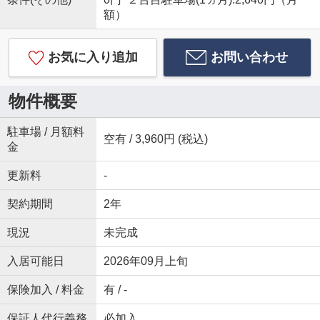
額）
お気に入り追加
お問い合わせ
物件概要
駐車場 / 月額料
空有 / 3,960円 (税込)
金
更新料
-
契約期間
2年
現況
未完成
入居可能日
2026年09月上旬
保険加入 / 料金
有 / -
保証人代行義務
必加入