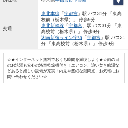
栃木県
宇都宮市
下栗町
東北本線
「
宇都宮
」駅 バス31分 「東高
校前（栃木県）」 停歩9分
東北新幹線
「
宇都宮
」駅 バス31分 「東
交通
高校前（栃木県）」 停歩9分
湘南新宿ライン宇須
「
宇都宮
」駅 バス31
分 「東高校前（栃木県）」 停歩9分
☆★インターネット無料でおうち時間を満喫しよう★☆雨の日
のお洗濯も安心の浴室乾燥機付き！エアコン、追い焚き給湯な
どあると嬉しい設備が充実！内見や些細な疑問点、お気軽にお
問い合わせください☆