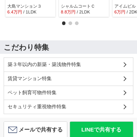
大島マンション３
シャルムコートＣ
アイムビル
6.4
万
円
/ 1LDK
8.8
万
円
/ 2LDK
6
万
円
/ 2D
こだわり特集
築３年以内の新築・築浅物件特集
賃貸マンション特集
ペット飼育可物件特集
セキュリティ重視物件特集
メールで共有する
LINEで共有する