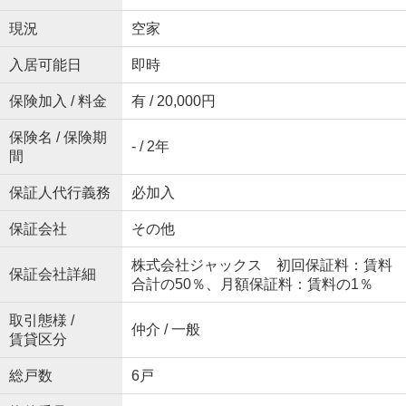
現況
空家
入居可能日
即時
保険加入 / 料金
有 / 20,000円
保険名 / 保険期
- / 2年
間
保証人代行義務
必加入
保証会社
その他
株式会社ジャックス 初回保証料：賃料
保証会社詳細
合計の50％、月額保証料：賃料の1％
取引態様 /
仲介 / 一般
賃貸区分
総戸数
6戸