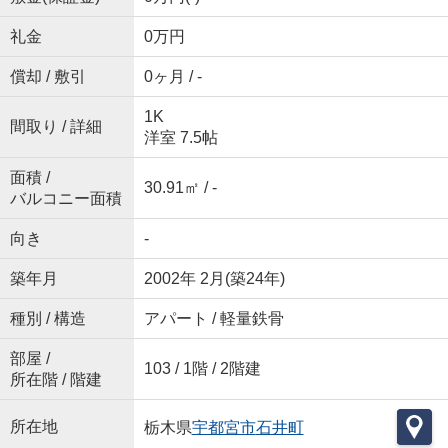
礼金
0万円
償却 / 敷引
0ヶ月 / -
1K
間取り / 詳細
洋室 7.5帖
面積 /
30.91㎡ / -
バルコニー面積
向き
-
築年月
2002年 2月(築24年)
種別 / 構造
アパート / 軽量鉄骨
部屋 /
103 / 1階 / 2階建
所在階 / 階建
所在地
栃木県
宇都宮市
石井町