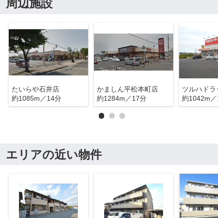
周辺施設
たいらや石井店
かましん平松本町店
約1085m／14分
約1284m／17分
約1042m／
エリアの近い物件