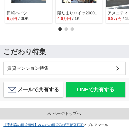
田崎ハイツ
陽だまりハイツ2000 Ｃ
アメニティ
6
万
円
/ 3DK
4.6
万
円
/ 1K
6.9
万
円
/ 1
こだわり特集
賃貸マンション特集
メールで共有する
LINEで共有する
ページトップへ
【宇都宮の賃貸情報】みんなの賃貸Café宇都宮TOP
>
プレアマール