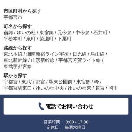
市区町村から探す
宇都宮市
町名から探す
宿郷
/
ゆいの杜
/
東宿郷
/
元今泉
/
中今泉
/
石井町
/
平松本町
/
泉町
/
簗瀬町
/
下栗町
路線から探す
東北本線
/
湘南新宿ライン宇須
/
日光線
/
烏山線
/
東北新幹線
/
山形新幹線
/
宇都宮芳賀ライト線
/
東武宇都宮線
駅から探す
宇都宮
/
東武宇都宮
/
駅東公園前
/
東宿郷
/
峰
/
宇都宮駅東口
/
ゆいの杜中央
/
ゆいの杜東
/
雀宮
/
岡本
電話でお問い合わせ
営業時間：
9:00 - 17:00
定休日：
毎週水曜日