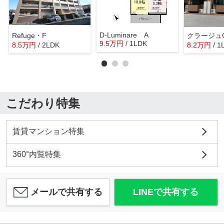
D-Luminare A
Refuge・F
クラージュ
9.5
万
円
/ 1LDK
8.5
万
円
/ 2LDK
8.2
万
円
/ 1
こだわり特集
賃貸マンション特集
360°内覧特集
メールで共有する
LINEで共有する