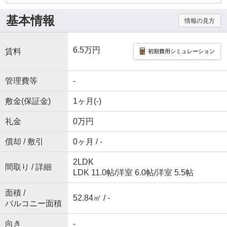
基本情報
情報の見方
6.5万円
賃料
初期費用シミュレーション
管理費等
-
敷金(保証金)
1ヶ月(-)
礼金
0万円
償却 / 敷引
0ヶ月 / -
2LDK
間取り / 詳細
LDK 11.0帖
/
洋室 6.0帖
/
洋室 5.5帖
面積 /
52.84㎡ / -
バルコニー面積
向き
-