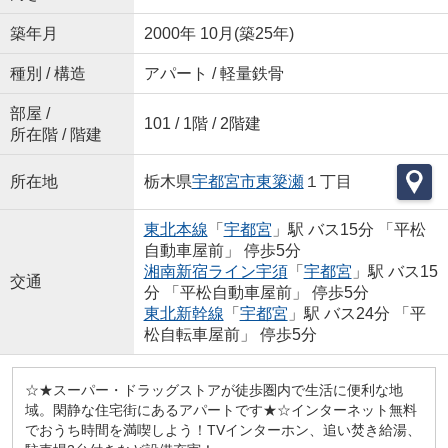
築年月
2000年 10月(築25年)
種別 / 構造
アパート / 軽量鉄骨
部屋 /
101 / 1階 / 2階建
所在階 / 階建
所在地
栃木県
宇都宮市
東簗瀬
１丁目
東北本線
「
宇都宮
」駅 バス15分 「平松
自動車屋前」 停歩5分
湘南新宿ライン宇須
「
宇都宮
」駅 バス15
交通
分 「平松自動車屋前」 停歩5分
東北新幹線
「
宇都宮
」駅 バス24分 「平
松自転車屋前」 停歩5分
☆★スーパー・ドラッグストアが徒歩圏内で生活に便利な地
域。閑静な住宅街にあるアパートです★☆インターネット無料
でおうち時間を満喫しよう！TVインターホン、追い焚き給湯、