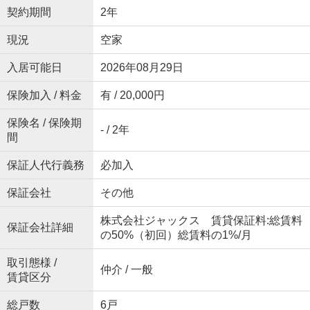
契約期間
2年
現況
空家
入居可能日
2026年08月29日
保険加入 / 料金
有 / 20,000円
保険名 / 保険期
- / 2年
間
保証人代行義務
必加入
保証会社
その他
株式会社ジャックス 賃貸保証料:総賃料
保証会社詳細
の50%（初回）総賃料の1%/月
取引態様 /
仲介 / 一般
賃貸区分
総戸数
6戸