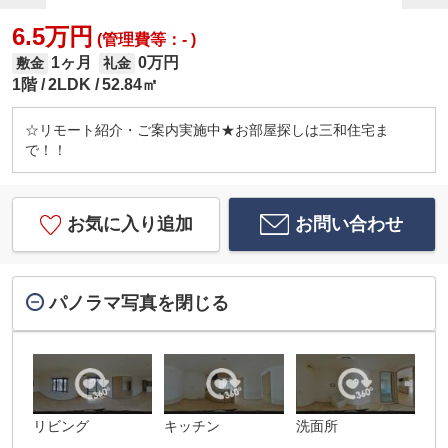
6.5万円
(管理費等：- )
1ヶ月
0万円
敷金
礼金
1階
2LDK
52.84㎡
☆リモート紹介・ご案内実施中★お部屋探しは三和住宅ま
で！！
お気に入り追加
お問い合わせ
パノラマ写真を閉じる
リビング
キッチン
洗面所