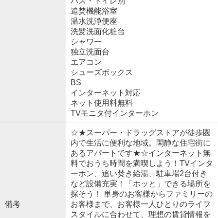
バス・トイレ別
追焚機能浴室
温水洗浄便座
洗髪洗面化粧台
シャワー
独立洗面台
エアコン
シューズボックス
BS
インターネット対応
ネット使用料無料
TVモニタ付インターホン
☆★スーパー・ドラッグストアが徒歩圏
内で生活に便利な地域。閑静な住宅街に
あるアパートです★☆インターネット無
料でおうち時間を満喫しよう！TVインタ
ーホン、追い焚き給湯、駐車場2台付き
など設備充実！「ホッと」できる場所を
探そう！ 単身のお客様からファミリーの
備考
お客様まで、お客様一人ひとりのライフ
スタイルに合わせて、理想の賃貸情報を