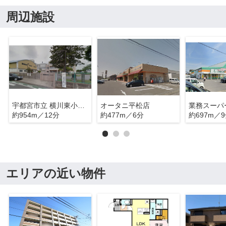
周辺施設
宇都宮市立 横川東小学校
オータニ平松店
約954m／12分
約477m／6分
約697m／
エリアの近い物件