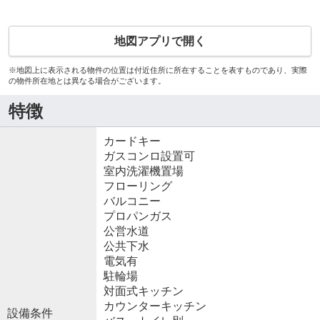
地図アプリで開く
※地図上に表示される物件の位置は付近住所に所在することを表すものであり、実際
の物件所在地とは異なる場合がございます。
特徴
カードキー
ガスコンロ設置可
室内洗濯機置場
フローリング
バルコニー
プロパンガス
公営水道
公共下水
電気有
駐輪場
対面式キッチン
カウンターキッチン
設備条件