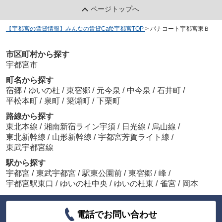
ページトップへ
【宇都宮の賃貸情報】みんなの賃貸Café宇都宮TOP
>
パナコート宇都宮東Ｂ
市区町村から探す
宇都宮市
町名から探す
宿郷
/
ゆいの杜
/
東宿郷
/
元今泉
/
中今泉
/
石井町
/
平松本町
/
泉町
/
簗瀬町
/
下栗町
路線から探す
東北本線
/
湘南新宿ライン宇須
/
日光線
/
烏山線
/
東北新幹線
/
山形新幹線
/
宇都宮芳賀ライト線
/
東武宇都宮線
駅から探す
宇都宮
/
東武宇都宮
/
駅東公園前
/
東宿郷
/
峰
/
宇都宮駅東口
/
ゆいの杜中央
/
ゆいの杜東
/
雀宮
/
岡本
電話でお問い合わせ