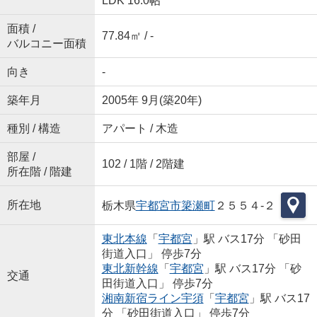
LDK 16.0帖
面積 /
77.84㎡ / -
バルコニー面積
向き
-
築年月
2005年 9月(築20年)
種別 / 構造
アパート / 木造
部屋 /
102 / 1階 / 2階建
所在階 / 階建
所在地
栃木県
宇都宮市
簗瀬町
２５５４-２
東北本線
「
宇都宮
」駅 バス17分 「砂田
街道入口」 停歩7分
東北新幹線
「
宇都宮
」駅 バス17分 「砂
交通
田街道入口」 停歩7分
湘南新宿ライン宇須
「
宇都宮
」駅 バス17
分 「砂田街道入口」 停歩7分