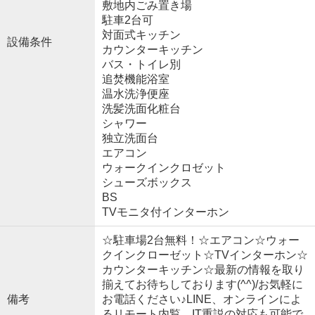
敷地内ごみ置き場
駐車2台可
対面式キッチン
設備条件
カウンターキッチン
バス・トイレ別
追焚機能浴室
温水洗浄便座
洗髪洗面化粧台
シャワー
独立洗面台
エアコン
ウォークインクロゼット
シューズボックス
BS
TVモニタ付インターホン
☆駐車場2台無料！☆エアコン☆ウォー
クインクローゼット☆TVインターホン☆
カウンターキッチン☆最新の情報を取り
揃えてお待ちしております(^^)/お気軽に
備考
お電話ください♪LINE、オンラインによ
るリモート内覧、IT重説の対応も可能で