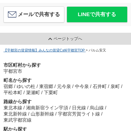
メールで共有する
LINEで共有する
ページトップへ
【宇都宮の賃貸情報】みんなの賃貸Café宇都宮TOP
>
パルム安又
市区町村から探す
宇都宮市
町名から探す
宿郷
/
ゆいの杜
/
東宿郷
/
元今泉
/
中今泉
/
石井町
/
泉町
/
平松本町
/
簗瀬町
/
下栗町
路線から探す
東北本線
/
湘南新宿ライン宇須
/
日光線
/
烏山線
/
東北新幹線
/
山形新幹線
/
宇都宮芳賀ライト線
/
東武宇都宮線
駅から探す