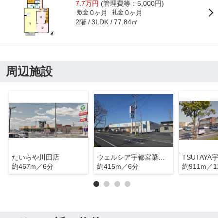
7.7万円
(管理費等：5,000円)
0ヶ月
0ヶ月
敷金
礼金
2階
77.84㎡
3LDK
周辺施設
たいらや川田店
ウェルシア宇都宮簗瀬２号店
約467m／6分
約415m／6分
約911m／1