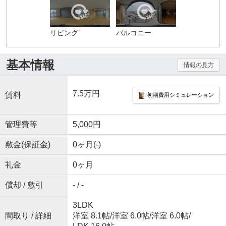
リビング
バルコニー
基本情報
情報の見方
7.5万円
賃料
初期費用シミュレーション
管理費等
5,000円
敷金(保証金)
0ヶ月(-)
礼金
0ヶ月
償却 / 敷引
- / -
3LDK
間取り / 詳細
洋室 8.1帖
/
洋室 6.0帖
/
洋室 6.0帖
/