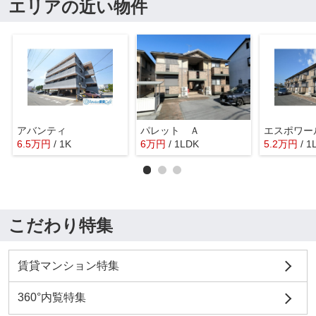
エリアの近い物件
アバンティ
パレット Ａ
エスポワー
6.5
万
円
/ 1K
6
万
円
/ 1LDK
5.2
万
円
/ 1
こだわり特集
賃貸マンション特集
360°内覧特集