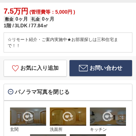
7.5万円
(管理費等：5,000円 )
0ヶ月
0ヶ月
敷金
礼金
1階
3LDK
77.84㎡
☆リモート紹介・ご案内実施中★お部屋探しは三和住宅ま
で！！
お気に入り追加
お問い合わせ
パノラマ写真を閉じる
玄関
洗面所
キッチン