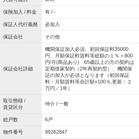
保険加入 / 料金
有 / -
保証人代行義務
必加入
保証会社
その他
機関保証加入必須。初回保証料35000
円、月額保証料賃料等総額の１％＋800
円/月(商品あり) 65歳以上の方の契約は
保証会社詳細
定期借家契約（2年再契約型）、機関保
証の加入が必須となります（初回保証
料：月額賃料等合計額×100％,更新：２
万円／1年）
取引態様 /
仲介 / 一般
賃貸区分
総戸数
6戸
物件番号
99262847