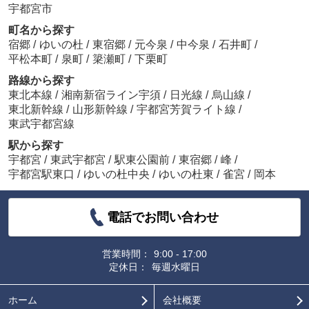
宇都宮市
町名から探す
宿郷
/
ゆいの杜
/
東宿郷
/
元今泉
/
中今泉
/
石井町
/
平松本町
/
泉町
/
簗瀬町
/
下栗町
路線から探す
東北本線
/
湘南新宿ライン宇須
/
日光線
/
烏山線
/
東北新幹線
/
山形新幹線
/
宇都宮芳賀ライト線
/
東武宇都宮線
駅から探す
宇都宮
/
東武宇都宮
/
駅東公園前
/
東宿郷
/
峰
/
宇都宮駅東口
/
ゆいの杜中央
/
ゆいの杜東
/
雀宮
/
岡本
電話でお問い合わせ
営業時間：
9:00 - 17:00
定休日：
毎週水曜日
ホーム
会社概要