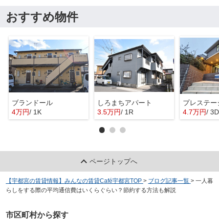
おすすめ物件
ブランドール
しろまちアパート
プレステー
4万円
/ 1K
3.5万円
/ 1R
4.7万円
/ 3
ページトップへ
【宇都宮の賃貸情報】みんなの賃貸Café宇都宮TOP
>
ブログ記事一覧
>
一人暮
らしをする際の平均通信費はいくらぐらい？節約する方法も解説
市区町村から探す