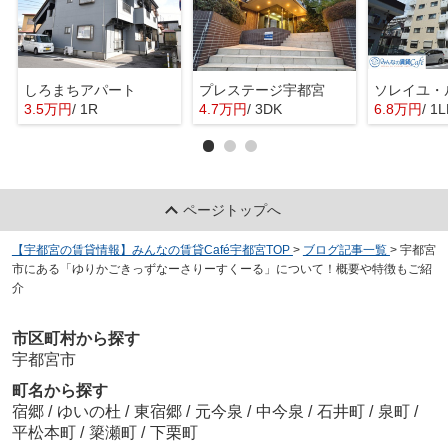
しろまちアパート
プレステージ宇都宮
ソレイユ・
3.5万円
/ 1R
4.7万円
/ 3DK
6.8万円
/ 1
ページトップへ
【宇都宮の賃貸情報】みんなの賃貸Café宇都宮TOP
>
ブログ記事一覧
>
宇都宮
市にある「ゆりかごきっずなーさりーすくーる」について！概要や特徴もご紹
介
市区町村から探す
宇都宮市
町名から探す
宿郷
/
ゆいの杜
/
東宿郷
/
元今泉
/
中今泉
/
石井町
/
泉町
/
平松本町
/
簗瀬町
/
下栗町