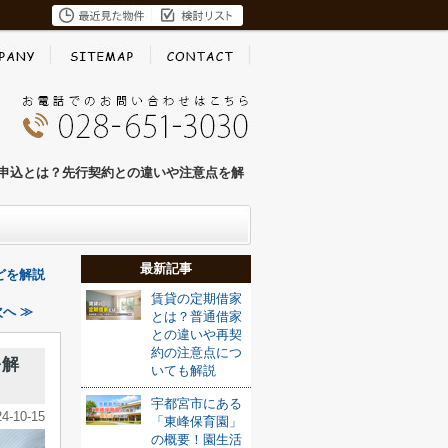
申込とは？先行契約との違いや注意点を解
最新記事
どを解説
賃貸の定期借家
へ ≫
とは？普通借家
との違いや再契
約の注意点につ
を解
いても解説
宇都宮市にある
24-10-15
「東峰保育園」
の概要！園生活