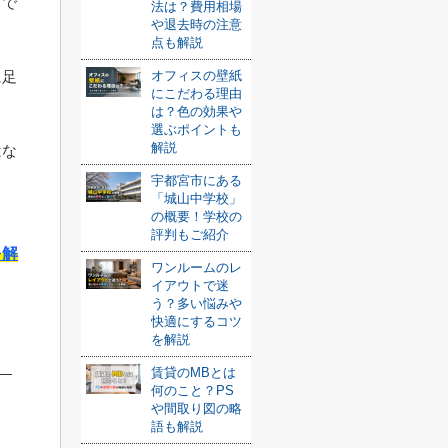
とで
法は？費用相場
や退去時の注意
点も解説
オフィスの壁紙
に足
にこだわる理由
は？色の効果や
選ぶポイントも
解説
はな
宇都宮市にある
「城山中学校」
の概要！学校の
評判もご紹介
を解
ワンルームのレ
イアウトで迷
う？多い悩みや
快適にするコツ
を解説
賃貸のMBとは
何のこと？PS
や間取り図の略
語も解説