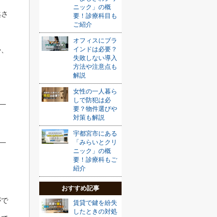
ニック」の概
越さ
要！診療科目も
ご紹介
オフィスにブラ
インドは必要？
か、
失敗しない導入
方法や注意点も
解説
女性の一人暮ら
しで防犯は必
要？物件選びや
対策も解説
宇都宮市にある
「みらいとクリ
ニック」の概
要！診療科もご
紹介
おすすめ記事
がで
賃貸で鍵を紛失
したときの対処