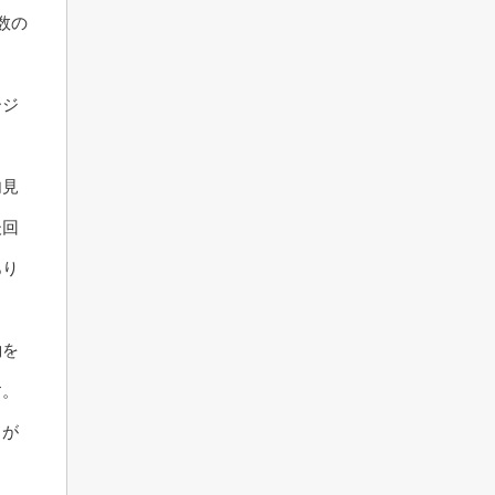
数の
ージ
。
内見
後回
あり
約を
す。
日が
さ