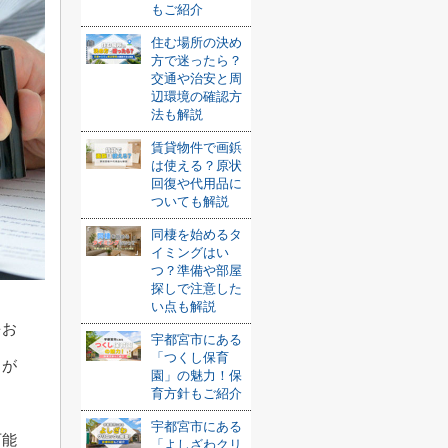
もご紹介
住む場所の決め
方で迷ったら？
交通や治安と周
辺環境の確認方
法も解説
賃貸物件で画鋲
は使える？原状
回復や代用品に
ついても解説
同棲を始めるタ
イミングはい
つ？準備や部屋
探しで注意した
い点も解説
をお
宇都宮市にある
「つくし保育
とが
園」の魅力！保
育方針もご紹介
宇都宮市にある
可能
「よしざわクリ