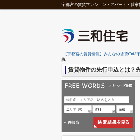
宇都宮の賃貸マンション・アパート・貸家
【宇都宮の賃貸情報】みんなの賃貸Café宇
説
賃貸物件の先行申込とは？
エリア| 駅
賃料
面積
-
件該当