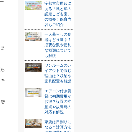
宇都宮市周辺に
ある「風と緑の
認定こども園」
の概要！保育内
容もご紹介
一人暮らしの食
器はどう選ぶ？
必要な数や便利
まま
な種類について
も解説
ワンルームのレ
譲ら
イアウトで悩む
理由は？収納や
りキ
家具配置も解説
エアコン付き賃
貸は初期費用が
お得？設置の注
、契
意点や故障時の
対応も解説
ま
家賃は日割りに
なる？計算方法