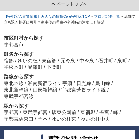
ページトップへ
【宇都宮の賃貸情報】みんなの賃貸Café宇都宮TOP
>
ブログ記事一覧
>
店舗で
立ち退き拒否は可能？家主側の理由や交渉時の注意点も解説
市区町村から探す
宇都宮市
町名から探す
宿郷
/
ゆいの杜
/
東宿郷
/
元今泉
/
中今泉
/
石井町
/
泉町
/
平松本町
/
簗瀬町
/
下栗町
路線から探す
東北本線
/
湘南新宿ライン宇須
/
日光線
/
烏山線
/
東北新幹線
/
山形新幹線
/
宇都宮芳賀ライト線
/
東武宇都宮線
駅から探す
宇都宮
/
東武宇都宮
/
駅東公園前
/
東宿郷
/
雀宮
/
峰
/
宇都宮駅東口
/
岡本
/
ゆいの杜東
/
ゆいの杜中央
電話でお問い合わせ