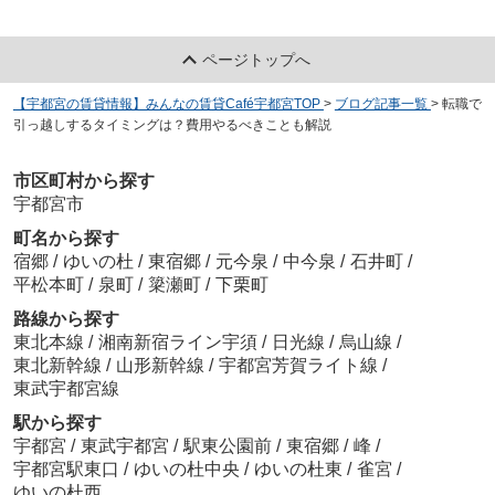
ページトップへ
【宇都宮の賃貸情報】みんなの賃貸Café宇都宮TOP
>
ブログ記事一覧
>
転職で
引っ越しするタイミングは？費用やるべきことも解説
市区町村から探す
宇都宮市
町名から探す
宿郷
/
ゆいの杜
/
東宿郷
/
元今泉
/
中今泉
/
石井町
/
平松本町
/
泉町
/
簗瀬町
/
下栗町
路線から探す
東北本線
/
湘南新宿ライン宇須
/
日光線
/
烏山線
/
東北新幹線
/
山形新幹線
/
宇都宮芳賀ライト線
/
東武宇都宮線
駅から探す
宇都宮
/
東武宇都宮
/
駅東公園前
/
東宿郷
/
峰
/
宇都宮駅東口
/
ゆいの杜中央
/
ゆいの杜東
/
雀宮
/
ゆいの杜西