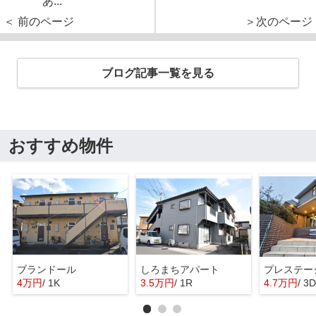
あ...
＜ 前のページ
＞次のページ
ブログ記事一覧を見る
おすすめ物件
ブランドール
しろまちアパート
プレステー
4万円
/ 1K
3.5万円
/ 1R
4.7万円
/ 3