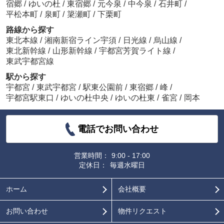
宿郷
/
ゆいの杜
/
東宿郷
/
元今泉
/
中今泉
/
石井町
/
平松本町
/
泉町
/
簗瀬町
/
下栗町
路線から探す
東北本線
/
湘南新宿ライン宇須
/
日光線
/
烏山線
/
東北新幹線
/
山形新幹線
/
宇都宮芳賀ライト線
/
東武宇都宮線
駅から探す
宇都宮
/
東武宇都宮
/
駅東公園前
/
東宿郷
/
峰
/
宇都宮駅東口
/
ゆいの杜中央
/
ゆいの杜東
/
雀宮
/
岡本
電話でお問い合わせ
営業時間：
9:00 - 17:00
定休日：
毎週水曜日
ホーム
会社概要
お問い合わせ
物件リクエスト