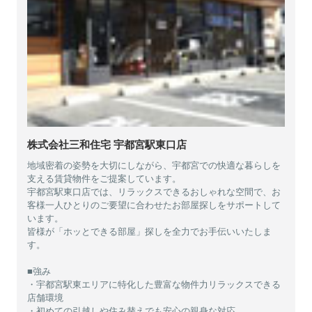
株式会社三和住宅 宇都宮駅東口店
地域密着の姿勢を大切にしながら、宇都宮での快適な暮らしを
支える賃貸物件をご提案しています。
宇都宮駅東口店では、リラックスできるおしゃれな空間で、お
客様一人ひとりのご要望に合わせたお部屋探しをサポートして
います。
皆様が「ホッとできる部屋」探しを全力でお手伝いいたしま
す。
■強み
・宇都宮駅東エリアに特化した豊富な物件力リラックスできる
店舗環境
・初めての引越しや住み替えでも安心の親身な対応