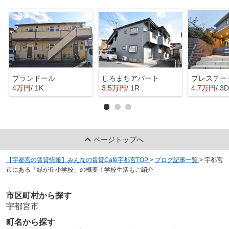
ブランドール
しろまちアパート
プレステー
4万円
/ 1K
3.5万円
/ 1R
4.7万円
/ 3
ページトップへ
【宇都宮の賃貸情報】みんなの賃貸Café宇都宮TOP
>
ブログ記事一覧
>
宇都宮
市にある「緑が丘小学校」の概要！学校生活もご紹介
市区町村から探す
宇都宮市
町名から探す