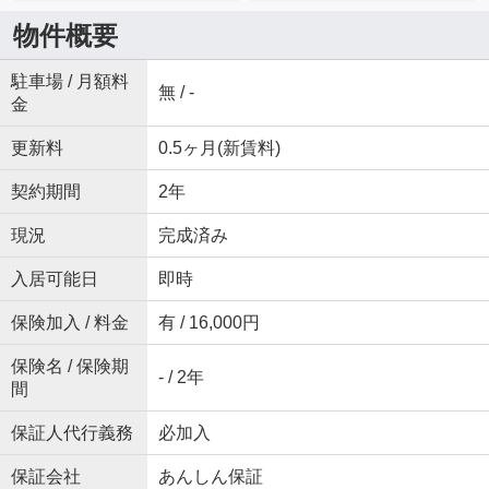
物件概要
駐車場 / 月額料
無 / -
金
更新料
0.5ヶ月(新賃料)
契約期間
2年
現況
完成済み
入居可能日
即時
保険加入 / 料金
有 / 16,000円
保険名 / 保険期
- / 2年
間
保証人代行義務
必加入
保証会社
あんしん保証