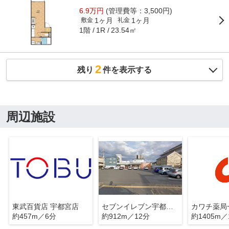
6.9万円
(管理費等：3,500円)
1ヶ月
1ヶ月
敷金
礼金
1階
23.54㎡
1R
2
残り
件を表示する
周辺施設
東武百貨店 宇都宮店
セブンイレブン宇都宮西2丁目店
カワチ薬局
約457m／6分
約912m／12分
約1405m／