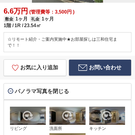
6.6万円
(管理費等：3,500円 )
1ヶ月
1ヶ月
敷金
礼金
1階
1R
23.54㎡
☆リモート紹介・ご案内実施中★お部屋探しは三和住宅ま
で！！
お気に入り追加
お問い合わせ
パノラマ写真を閉じる
リビング
洗面所
キッチン