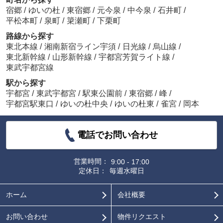
宿郷
/
ゆいの杜
/
東宿郷
/
元今泉
/
中今泉
/
石井町
/
平松本町
/
泉町
/
簗瀬町
/
下栗町
路線から探す
東北本線
/
湘南新宿ライン宇須
/
日光線
/
烏山線
/
東北新幹線
/
山形新幹線
/
宇都宮芳賀ライト線
/
東武宇都宮線
駅から探す
宇都宮
/
東武宇都宮
/
駅東公園前
/
東宿郷
/
峰
/
宇都宮駅東口
/
ゆいの杜中央
/
ゆいの杜東
/
雀宮
/
岡本
電話でお問い合わせ
営業時間：
9:00 - 17:00
定休日：
毎週水曜日
ホーム
会社概要
お問い合わせ
物件リクエスト