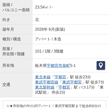
面積 /
23.54㎡ / -
バルコニー面積
向き
北
築年月
2026年 6月(新築)
種別 / 構造
アパート / 木造
部屋 /
101 / 1階 / 3階建
所在階 / 階建
所在地
栃木県
宇都宮市
泉町
5-1
東北本線
「
宇都宮
」駅 徒歩23分
東武宇都宮線
「
東武宇都宮
」駅 徒歩7分
交通
東北新幹線
「
宇都宮
」駅 バス17分 「東
武駅前」 停歩2分
☆★市街地の中の1Rアパート！東武宇都宮駅まで徒歩約6分の