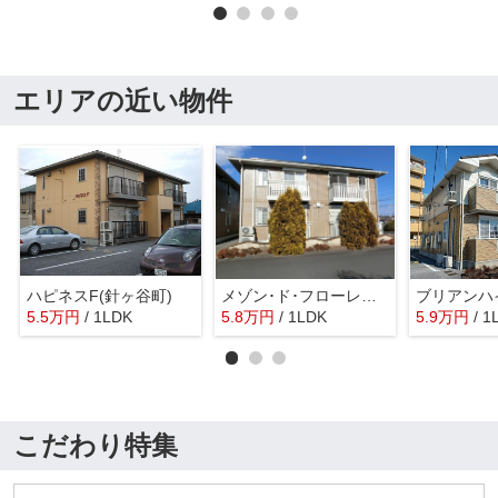
エリアの近い物件
ハピネスF(針ヶ谷町)
メゾン･ド･フローレンス Ａ
ブリアンハ
5.5
万
円
/ 1LDK
5.8
万
円
/ 1LDK
5.9
万
円
/ 1
こだわり特集