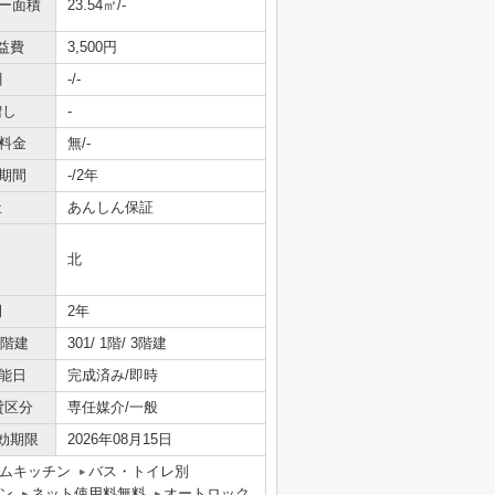
ニー面積
23.54㎡/-
益費
3,500円
引
-/-
増し
-
料金
無/-
期間
-/2年
社
あんしん保証
北
間
2年
/階建
301/ 1階/ 3階建
能日
完成済み/即時
貸区分
専任媒介/一般
効期限
2026年08月15日
ムキッチン
バス・トイレ別
ン
ネット使用料無料
オートロック