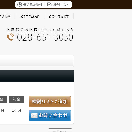
金
礼金
ヶ月
1ヶ月