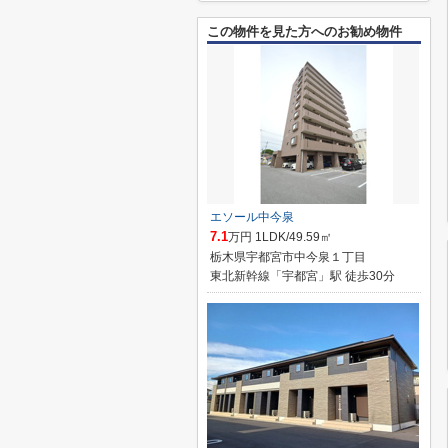
この物件を見た方へのお勧め物件
エソール中今泉
7.1
万円 1LDK/49.59㎡
栃木県宇都宮市中今泉１丁目
東北新幹線「宇都宮」駅 徒歩30分