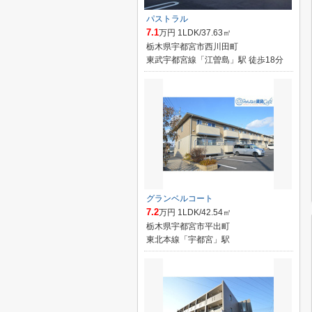
パストラル
7.1
万円 1LDK/37.63㎡
栃木県宇都宮市西川田町
東武宇都宮線「江曽島」駅 徒歩18分
グランベルコート
7.2
万円 1LDK/42.54㎡
栃木県宇都宮市平出町
東北本線「宇都宮」駅