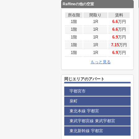
Raffineの他の空室
所在階
間取り
賃料
1階
1R
6.6
万円
1階
1R
6.6
万円
1階
1R
6.9
万円
1階
1R
7.15
万円
1階
1R
6.9
万円
もっと見る
同じエリアのアパート
宇都宮市
泉町
東北本線 宇都宮
東武宇都宮線 東武宇都宮
東北新幹線 宇都宮