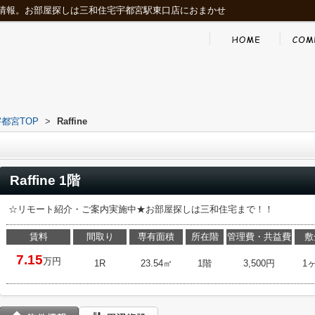
情報。お部屋探しは三和住宅宇都宮駅東口店におまかせ
都宮TOP
>
Raffine
Raffine 1階
☆リモート紹介・ご案内実施中★お部屋探しは三和住宅まで！！
賃料
間取り
専有面積
所在階
管理費・共益費
敷
7.15
万円
1R
23.54㎡
1階
3,500円
1