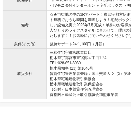
TVモニタ付インターホン
宅配ボックス
初
☆★市街地の中の1Rアパート！東武宇都宮駅ま
ト無料でおうち時間を満喫しよう！宅配ボック
備考
しい設備充実☆2026年7月完成！単身のお客
人ひとりのライフスタイルに合わせて、理想の
たします！！お気軽にお問い合わせください(^^)
条件(その他)
緊急サポート24:1,100円（月額）
三和住宅宇都宮駅東口店
栃木県宇都宮市東宿郷４丁目1-24
TEL:028-651-3030
栃木県知事 (13) 第1846号
取扱会社
賃貸住宅管理業者登録：国土交通大臣（3）第8
栃木県宅地建物取引業協会
栃木県宅地建物取引業保証協会
（公財）日本賃貸住宅管理協会
首都圏不動産公正取引協議会加盟事業者