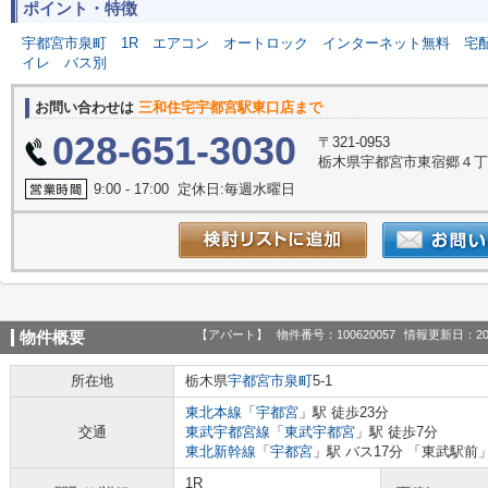
ポイント・特徴
宇都宮市泉町
1R
エアコン
オートロック
インターネット無料
宅
イレ
バス別
お問い合わせは
三和住宅宇都宮駅東口店まで
028-651-3030
〒321-0953
栃木県宇都宮市東宿郷４丁目
9:00 - 17:00 定休日:毎週水曜日
【アパート】
物件番号：100620057
情報更新日：20
物件概要
所在地
栃木県
宇都宮市
泉町
5-1
東北本線
「
宇都宮
」駅 徒歩23分
交通
東武宇都宮線
「
東武宇都宮
」駅 徒歩7分
東北新幹線
「
宇都宮
」駅 バス17分 「東武駅前
1R