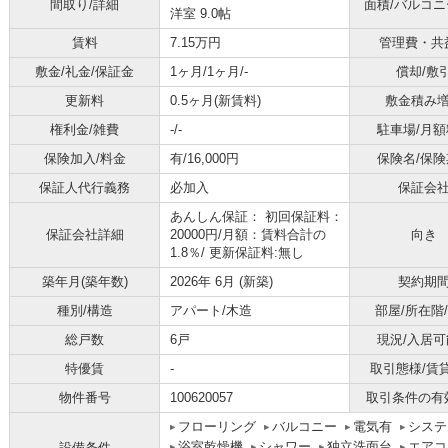
間取り/詳細
面積/バルコ
洋室 9.0帖
賃料
7.15万円
管理費・共
敷金/礼金/保証金
1ヶ月/1ヶ月/-
償却/敷
更新料
0.5ヶ月(新賃料)
敷金積み
権利金/雑費
-/-
駐車場/月額
保険加入/料金
有/16,000円
保険名/保険
保証人代行義務
必加入
保証会
あんしん保証： 初回保証料：
保証会社詳細
20000円/月額：賃料合計の
向き
1.8％/ 更新保証料:無し
築年月(築年数)
2026年 6月 (新築)
契約期
種別/構造
アパート/木造
部屋/所在階
総戸数
6戸
現況/入居可
特優賃
-
取引態様/賃
物件番号
100620057
取引条件の有
フローリング
バルコニー
電気有
システ
浴室乾燥機
シャワー
独立洗面台
エアコ
設備条件