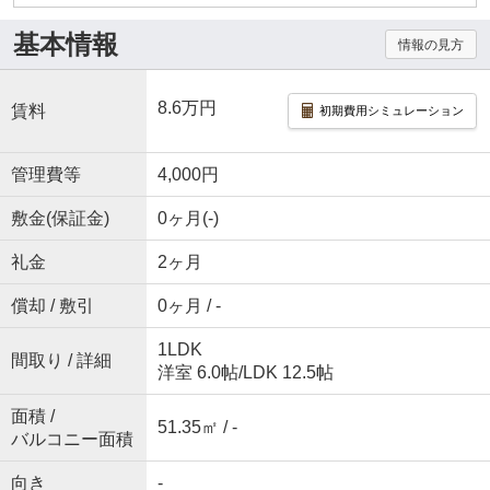
基本情報
情報の見方
8.6万円
賃料
初期費用シミュレーション
管理費等
4,000円
敷金(保証金)
0ヶ月(-)
礼金
2ヶ月
償却 / 敷引
0ヶ月 / -
1LDK
間取り / 詳細
洋室 6.0帖
/
LDK 12.5帖
面積 /
51.35㎡ / -
バルコニー面積
向き
-