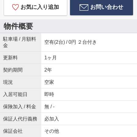
お気に入り追加
お問い合わせ
物件概要
駐車場 / 月額料
空有(2台) / 0円 ２台付き
金
更新料
1ヶ月
契約期間
2年
現況
空家
入居可能日
即時
保険加入 / 料金
無 / -
保証人代行義務
必加入
保証会社
その他