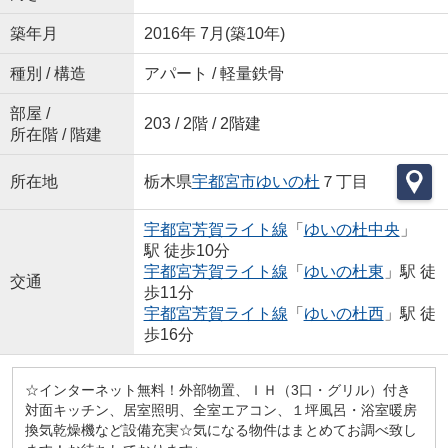
築年月
2016年 7月(築10年)
種別 / 構造
アパート / 軽量鉄骨
部屋 /
203 / 2階 / 2階建
所在階 / 階建
所在地
栃木県
宇都宮市
ゆいの杜
７丁目
宇都宮芳賀ライト線
「
ゆいの杜中央
」
駅 徒歩10分
宇都宮芳賀ライト線
「
ゆいの杜東
」駅 徒
交通
歩11分
宇都宮芳賀ライト線
「
ゆいの杜西
」駅 徒
歩16分
☆インターネット無料！外部物置、ＩＨ（3口・グリル）付き
対面キッチン、居室照明、全室エアコン、１坪風呂・浴室暖房
換気乾燥機など設備充実☆気になる物件はまとめてお調べ致し