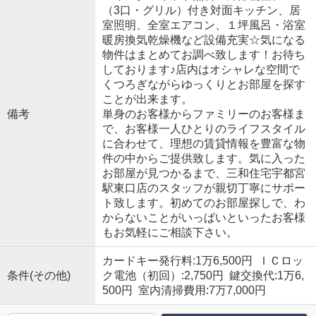
（3口・グリル）付き対面キッチン、居
室照明、全室エアコン、１坪風呂・浴室
暖房換気乾燥機など設備充実☆気になる
物件はまとめてお調べ致します！お待ち
しております♪店内はオシャレな空間で
くつろぎながらゆっくりとお部屋を探す
ことが出来ます。
備考
単身のお客様からファミリーのお客様ま
で、お客様一人ひとりのライフスタイル
に合わせて、理想の賃貸情報を豊富な物
件の中からご提供致します。気に入った
お部屋が見つかるまで、三和住宅宇都宮
駅東口店のスタッフが親切丁寧にサポー
ト致します。初めてのお部屋探しで、わ
からないことがいっぱいといったお客様
もお気軽にご相談下さい。
カードキー発行料:1万6,500円 ＩＣロッ
条件(その他)
ク電池（初回）:2,750円 鍵交換代:1万6,
500円 室内清掃費用:7万7,000円