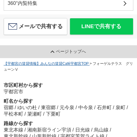
360°内覧特集
メールで共有する
LINEで共有する
ページトップへ
【宇都宮の賃貸情報】みんなの賃貸Café宇都宮TOP
>
フォーゲルテラス グリ
ューンⅤ
市区町村から探す
宇都宮市
町名から探す
宿郷
/
ゆいの杜
/
東宿郷
/
元今泉
/
中今泉
/
石井町
/
泉町
/
平松本町
/
簗瀬町
/
下栗町
路線から探す
東北本線
/
湘南新宿ライン宇須
/
日光線
/
烏山線
/
東北新幹線
/
山形新幹線
/
宇都宮芳賀ライト線
/