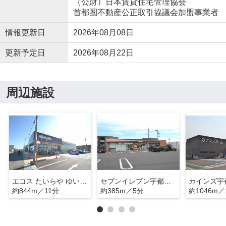
（公財）日本賃貸住宅管理協会
首都圏不動産公正取引協議会加盟事業者
情報更新日
2026年08月08日
更新予定日
2026年08月22日
周辺施設
エコス たいらや ゆいの杜店
セブンイレブン宇都宮ゆいの杜北店
約844m／11分
約385m／5分
約1046m／