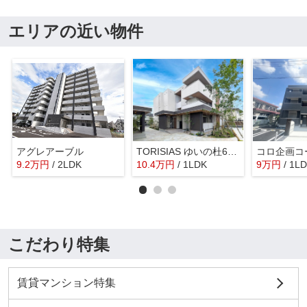
エリアの近い物件
アグレアーブル
TORISIAS ゆいの杜6丁目 E棟
コロ企画コ
9.2
万
円
/ 2LDK
10.4
万
円
/ 1LDK
9
万
円
/ 1L
こだわり特集
賃貸マンション特集