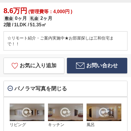
8.6万円
(管理費等：4,000円 )
0ヶ月
2ヶ月
敷金
礼金
2階
1LDK
51.35㎡
☆リモート紹介・ご案内実施中★お部屋探しは三和住宅ま
で！！
お気に入り追加
お問い合わせ
パノラマ写真を閉じる
リビング
キッチン
風呂