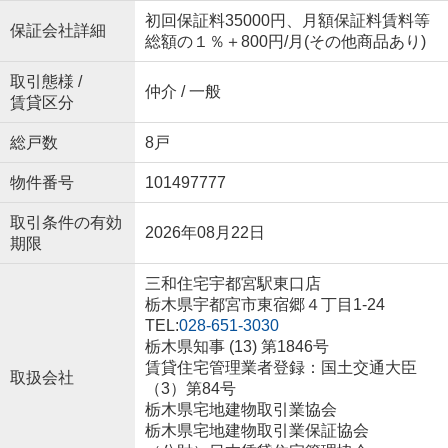
初回保証料35000円、月額保証料賃料等
保証会社詳細
総額の１％＋800円/月(その他商品あり)
取引態様 /
仲介 / 一般
賃貸区分
総戸数
8戸
物件番号
101497777
取引条件の有効
2026年08月22日
期限
三和住宅宇都宮駅東口店
栃木県宇都宮市東宿郷４丁目1-24
TEL:
028-651-3030
栃木県知事 (13) 第1846号
賃貸住宅管理業者登録：国土交通大臣
取扱会社
（3）第84号
栃木県宅地建物取引業協会
栃木県宅地建物取引業保証協会