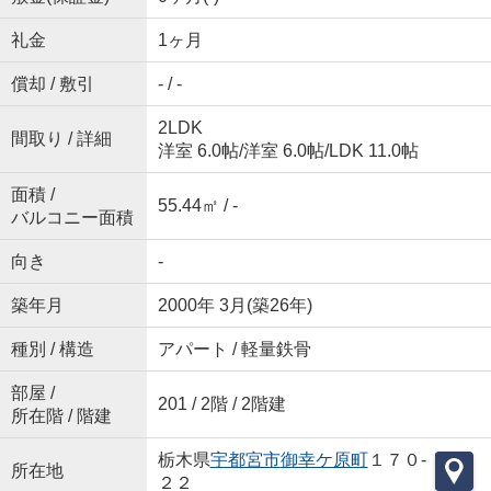
礼金
1ヶ月
償却 / 敷引
- / -
2LDK
間取り / 詳細
洋室 6.0帖
/
洋室 6.0帖
/
LDK 11.0帖
面積 /
55.44㎡ / -
バルコニー面積
向き
-
築年月
2000年 3月(築26年)
種別 / 構造
アパート / 軽量鉄骨
部屋 /
201 / 2階 / 2階建
所在階 / 階建
栃木県
宇都宮市
御幸ケ原町
１７０-
所在地
２２