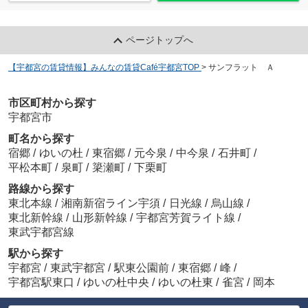
ページトップへ
【宇都宮の賃貸情報】みんなの賃貸Café宇都宮TOP
>
サンフラット Ａ
市区町村から探す
宇都宮市
町名から探す
宿郷
/
ゆいの杜
/
東宿郷
/
元今泉
/
中今泉
/
石井町
/
平松本町
/
泉町
/
簗瀬町
/
下栗町
路線から探す
東北本線
/
湘南新宿ライン宇須
/
日光線
/
烏山線
/
東北新幹線
/
山形新幹線
/
宇都宮芳賀ライト線
/
東武宇都宮線
駅から探す
宇都宮
/
東武宇都宮
/
駅東公園前
/
東宿郷
/
峰
/
宇都宮駅東口
/
ゆいの杜中央
/
ゆいの杜東
/
雀宮
/
岡本