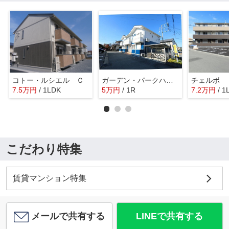
コトー・ルシエル Ｃ
ガーデン・パークハウスⅠ
チェルボ
7.5
万
円
/ 1LDK
5
万
円
/ 1R
7.2
万
円
/ 1
こだわり特集
賃貸マンション特集
メールで共有する
LINEで共有する