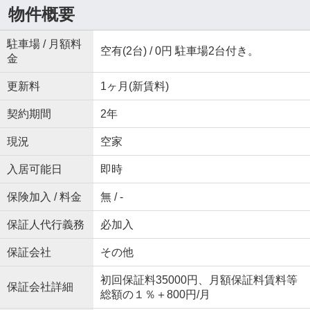
物件概要
駐車場 / 月額料
空有(2台) / 0円 駐車場2台付き。
金
更新料
1ヶ月(新賃料)
契約期間
2年
現況
空家
入居可能日
即時
保険加入 / 料金
無 / -
保証人代行義務
必加入
保証会社
その他
初回保証料35000円、月額保証料賃料等
保証会社詳細
総額の１％＋800円/月