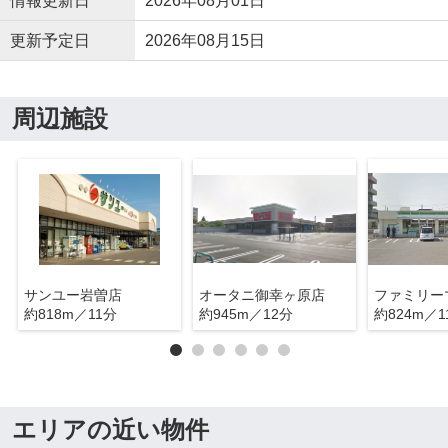
情報更新日
2026年08月01日
更新予定日
2026年08月15日
周辺施設
サンユー岩曽店
オータニ御幸ヶ原店
約818m／11分
約945m／12分
約824m／1
エリアの近い物件