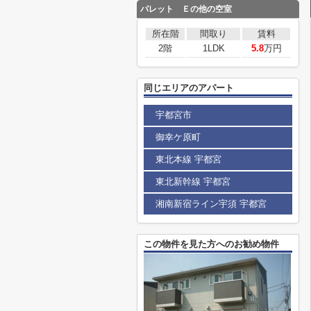
パレット Ｅの他の空室
所在階
間取り
賃料
2階
1LDK
5.8
万円
同じエリアのアパート
宇都宮市
御幸ケ原町
東北本線 宇都宮
東北新幹線 宇都宮
湘南新宿ライン宇須 宇都宮
この物件を見た方へのお勧め物件