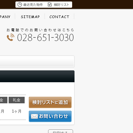
金
礼金
ヶ月
1ヶ月