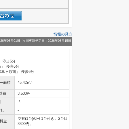
情報の見方
26年08月01日
次回更新予定日：2026年08月15日
 停歩6分
南」 停歩6分
御幸ヶ原南」 停歩6分
ニー面積
45.42㎡/-
益費
3,500円
引
-/-
増し
-
空有(1台)/0円 1台付き。2台目
料金
3300円。