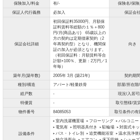
保険加入/料金
有/-
保険名/保険
保証人代行義務
必加入
保証会
初回保証料35000円、月額保
証料賃料等総額の１％＋800
円/月(商品あり) 65歳以上の
方の契約は定期借家契約（2
保証会社詳細
年再契約型）となり、機関保
向き
証の加入が必須となります。
（初回保証料：月額賃料等合
計額×100％、更新：2万円／1
年毎）
築年月(築年数)
2005年 3月 (築21年)
契約期
種別/構造
アパート/軽量鉄骨
部屋/所在階
総戸数
-
現況/入居可
特優賃
-
取引態様/賃
物件番号
84085053
取引条件の有
室内洗濯機置場
フローリング
バルコニー
電気有
照明器具付き
駐輪場
対面式キッ
バス・トイレ別
追焚機能浴室
温水洗浄便
設備条件
独立洗面台
エアコン
床下収納
シューズ