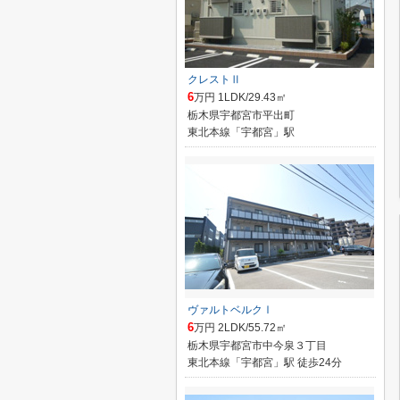
クレストⅡ
6
万円 1LDK/29.43㎡
栃木県宇都宮市平出町
東北本線「宇都宮」駅
ヴァルトベルクⅠ
6
万円 2LDK/55.72㎡
栃木県宇都宮市中今泉３丁目
東北本線「宇都宮」駅 徒歩24分