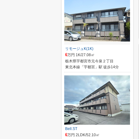
リモージュK(1K)
6
万円 1K/27.08㎡
栃木県宇都宮市元今泉２丁目
東北本線「宇都宮」駅 徒歩14分
Bell.ST
6
万円 2LDK/52.10㎡