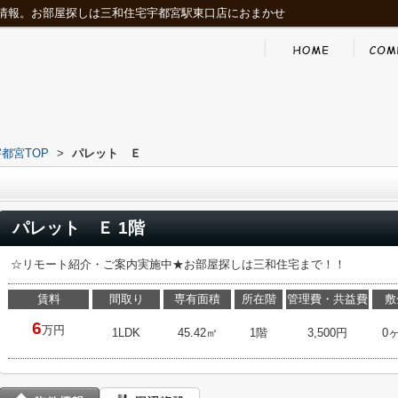
情報。お部屋探しは三和住宅宇都宮駅東口店におまかせ
都宮TOP
>
パレット Ｅ
パレット Ｅ 1階
☆リモート紹介・ご案内実施中★お部屋探しは三和住宅まで！！
賃料
間取り
専有面積
所在階
管理費・共益費
敷
6
万円
1LDK
45.42㎡
1階
3,500円
0