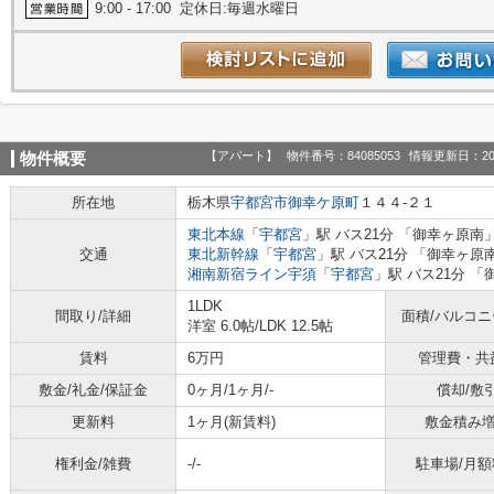
9:00 - 17:00 定休日:毎週水曜日
【アパート】
物件番号：84085053
情報更新日：20
物件概要
所在地
栃木県
宇都宮市
御幸ケ原町
１４４-２１
東北本線
「
宇都宮
」駅 バス21分 「御幸ヶ原南」
交通
東北新幹線
「
宇都宮
」駅 バス21分 「御幸ヶ原
湘南新宿ライン宇須
「
宇都宮
」駅 バス21分 「
1LDK
間取り/詳細
面積/バルコ
洋室 6.0帖
/
LDK 12.5帖
賃料
6万円
管理費・共
敷金/礼金/保証金
0ヶ月/1ヶ月/-
償却/敷
更新料
1ヶ月(新賃料)
敷金積み
権利金/雑費
-/-
駐車場/月額