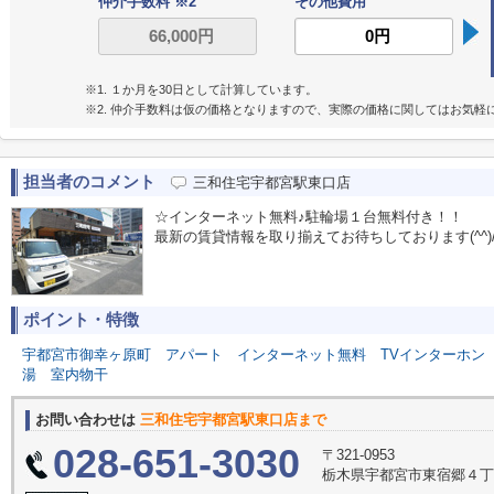
仲介手数料 ※2
その他費用
※1. １か月を30日として計算しています。
※2. 仲介手数料は仮の価格となりますので、実際の価格に関してはお気軽
担当者のコメント
三和住宅宇都宮駅東口店
☆インターネット無料♪駐輪場１台無料付き！！
最新の賃貸情報を取り揃えてお待ちしております(^^)
ポイント・特徴
宇都宮市御幸ヶ原町
アパート
インターネット無料
TVインターホン
湯
室内物干
お問い合わせは
三和住宅宇都宮駅東口店まで
028-651-3030
〒321-0953
栃木県宇都宮市東宿郷４丁目