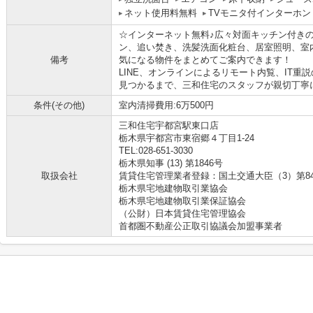
ネット使用料無料
TVモニタ付インターホン
☆インターネット無料♪広々対面キッチン付きの1
ン、追い焚き、洗髪洗面化粧台、居室照明、室
備考
気になる物件をまとめてご案内できます！
LINE、オンラインによるリモート内覧、IT
見つかるまで、三和住宅のスタッフが親切丁寧に
条件(その他)
室内清掃費用:6万500円
三和住宅宇都宮駅東口店
栃木県宇都宮市東宿郷４丁目1-24
TEL:028-651-3030
栃木県知事 (13) 第1846号
取扱会社
賃貸住宅管理業者登録：国土交通大臣（3）第8
栃木県宅地建物取引業協会
栃木県宅地建物取引業保証協会
（公財）日本賃貸住宅管理協会
首都圏不動産公正取引協議会加盟事業者