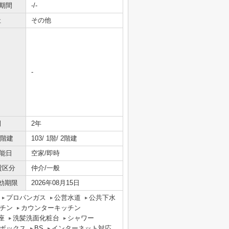
期間
-/-
社
その他
-
間
2年
/階建
103/ 1階/ 2階建
能日
空家/即時
貸区分
仲介/一般
効期限
2026年08月15日
プロパンガス
公営水道
公共下水
チン
カウンターキッチン
座
洗髪洗面化粧台
シャワー
ボックス
BS
インターネット対応