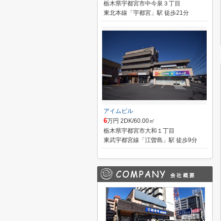
栃木県宇都宮市中今泉３丁目
東北本線「宇都宮」駅 徒歩21分
アイムビル
6
万円 2DK/60.00㎡
栃木県宇都宮市大和１丁目
東武宇都宮線「江曽島」駅 徒歩9分