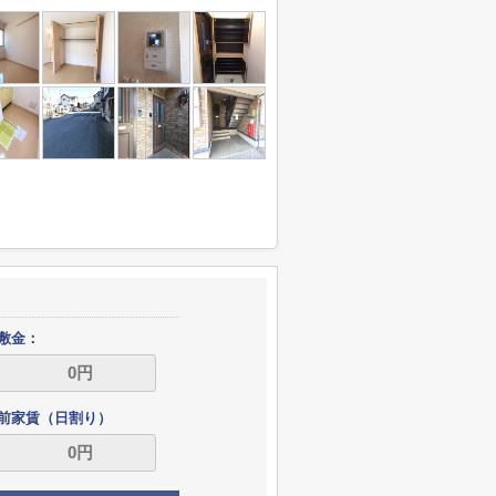
敷金：
前家賃（日割り）