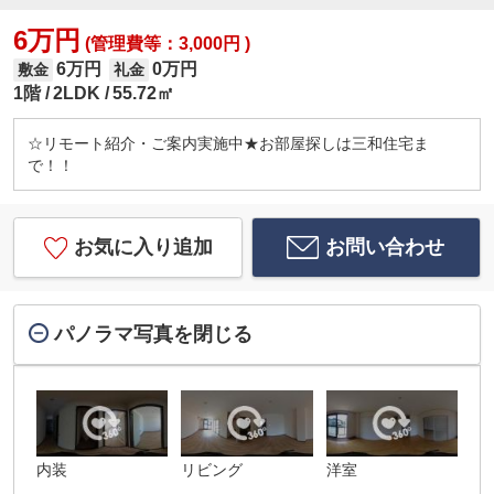
6万円
(管理費等：3,000円 )
6万円
0万円
敷金
礼金
1階
2LDK
55.72㎡
☆リモート紹介・ご案内実施中★お部屋探しは三和住宅ま
で！！
お気に入り追加
お問い合わせ
パノラマ写真を閉じる
内装
リビング
洋室