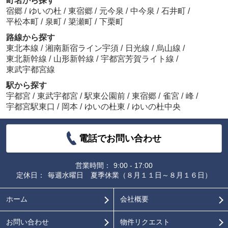
町名から探す
宿郷
/
ゆいの杜
/
東宿郷
/
元今泉
/
中今泉
/
石井町
/
平松本町
/
泉町
/
簗瀬町
/
下栗町
路線から探す
東北本線
/
湘南新宿ライン宇須
/
日光線
/
烏山線
/
東北新幹線
/
山形新幹線
/
宇都宮芳賀ライト線
/
東武宇都宮線
駅から探す
宇都宮
/
東武宇都宮
/
駅東公園前
/
東宿郷
/
雀宮
/
峰
/
宇都宮駅東口
/
岡本
/
ゆいの杜東
/
ゆいの杜中央
電話でお問い合わせ
営業時間：
9:00 - 17:00
定休日：
毎週水曜日 夏季休業（８月１１日～８月１６日）
ホーム
会社概要
お問い合わせ
物件リクエスト