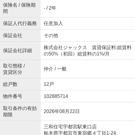
保険名 / 保険期
- / 2年
間
保証人代行義務
任意加入
保証会社
その他
株式会社ジャックス 賃貸保証料:総賃料
保証会社詳細
の50%（初回）総賃料の1%/月
取引態様 /
仲介 / 一般
賃貸区分
総戸数
12戸
物件番号
102885714
取引条件の有効
2026年08月22日
期限
三和住宅宇都宮駅東口店
栃木県宇都宮市東宿郷４丁目1-24