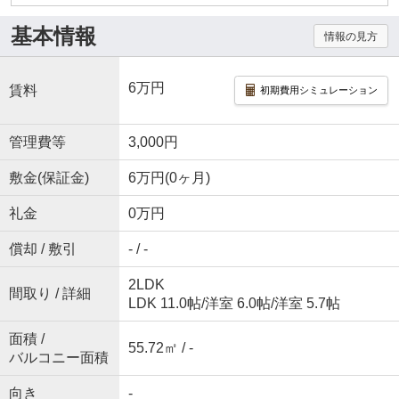
基本情報
情報の見方
6万円
賃料
初期費用シミュレーション
管理費等
3,000円
敷金(保証金)
6万円(0ヶ月)
礼金
0万円
償却 / 敷引
- / -
2LDK
間取り / 詳細
LDK 11.0帖
/
洋室 6.0帖
/
洋室 5.7帖
面積 /
55.72㎡ / -
バルコニー面積
向き
-