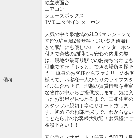
独立洗面台
エアコン
シューズボックス
TVモニタ付インターホン
人気の中今泉地域の2LDKマンションで
す(^^♪駐車場2台無料・追い焚き給湯付
きで家計にも優しい♪ＴＶインターホン
付きで突然の訪問にも安心☆内見の際
は、現地や最寄り駅でのお待ち合わせも
可能です☆「ホッと」できる場所を探そ
う！ 単身のお客様からファミリーのお客
備考
様まで、お客様一人ひとりのライフスタ
イルに合わせて、理想の賃貸情報を豊富
な物件の中からご提供致します。気に入
ったお部屋が見つかるまで、三和住宅の
スタッフが親切丁寧にサポート致しま
す。初めてのお部屋探しで、わからない
ことだらけのお客様大歓迎！お気軽にご
相談下さい！！
安心ライフサポート（任意）:500円（月