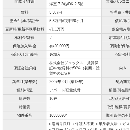
間取り/詳細
面積/バルコ
洋室 7.2帖
/
DK 2.5帖
賃料
5.3万円
管理費・共
敷金/礼金/保証金
5.3万円/0万円/0ヶ月
償却/敷
更新料/更新事務手数料
-/1.1万円
敷金積み
権利金/雑費
-/-
駐車場/月額
保険加入/料金
有/20,000円
保険名/保険
保証人代行義務
必加入
保証会
株式会社ジャックス 賃貸保
保証会社詳細
証料:総賃料の50%（初回）総
向き
賃料の1%/月
築年月(築年数)
2007年 9月 (築18年)
契約期
種別/構造
アパート/軽量鉄骨
部屋/所在階
総戸数
10戸
現況/入居可
特優賃
-
取引態様/賃
物件番号
103336984
取引条件の有
陽当り良好
保証人不要
単身者入居
ガス
フローリング
ロフト付き
専用庭
バルコ