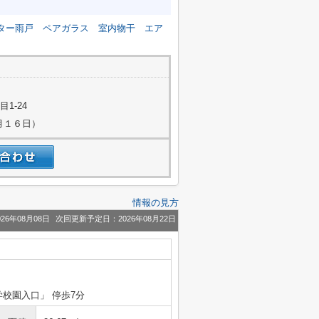
ター雨戸
ペアガラス
室内物干
エア
1-24
８月１６日）
情報の見方
26年08月08日
次回更新予定日：2026年08月22日
学校園入口」 停歩7分