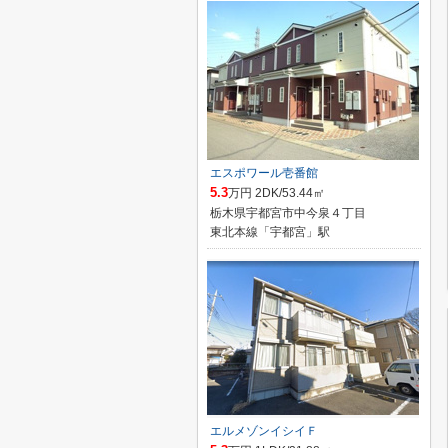
エスポワール壱番館
5.3
万円 2DK/53.44㎡
栃木県宇都宮市中今泉４丁目
東北本線「宇都宮」駅
エルメゾンイシイＦ