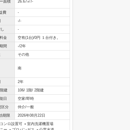
ニー面積
26.67㎡/-
益費
-
引
-/-
増し
-
料金
空有(1台)/0円 １台付き。
期間
-/2年
社
その他
南
間
2年
/階建
106/ 1階/ 2階建
能日
空家/即時
貸区分
仲介/一般
効期限
2026年08月22日
コンロ設置可
室内洗濯機置場
ニー
プロパンガス
公営水道