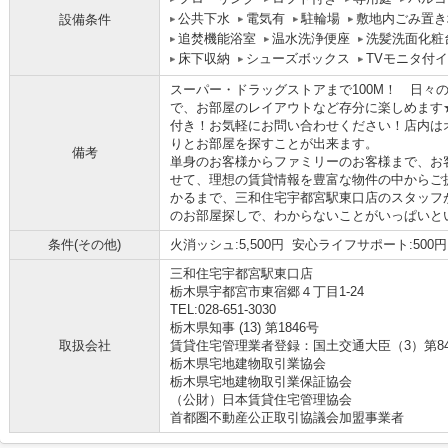
公共下水
電気有
駐輪場
敷地内ごみ置き
設備条件
追焚機能浴室
温水洗浄便座
洗髪洗面化粧
床下収納
シューズボックス
TVモニタ付
スーパー・ドラッグストアまで100M！ 日々
で、お部屋のレイアウトなど存分に楽しめます
付き！お気軽にお問い合わせください！店内は
りとお部屋を探すことが出来ます。
備考
単身のお客様からファミリーのお客様まで、お
せて、理想の賃貸情報を豊富な物件の中からご
かるまで、三和住宅宇都宮駅東口店のスタッフ
のお部屋探しで、わからないことがいっぱいと
条件(その他)
火消ッシュ:5,500円 安心ライフサポート:500
三和住宅宇都宮駅東口店
栃木県宇都宮市東宿郷４丁目1-24
TEL:028-651-3030
栃木県知事 (13) 第1846号
取扱会社
賃貸住宅管理業者登録：国土交通大臣（3）第8
栃木県宅地建物取引業協会
栃木県宅地建物取引業保証協会
（公財）日本賃貸住宅管理協会
首都圏不動産公正取引協議会加盟事業者