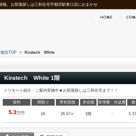
情報。お部屋探しは三和住宅宇都宮駅東口店におまかせ
都宮TOP
>
Kiratech White
Kiratech White 1階
☆リモート紹介・ご案内実施中★お部屋探しは三和住宅まで！！
賃料
間取り
専有面積
所在階
管理費・共益費
敷
5.3
万円
1K
26.67㎡
1階
-
5.