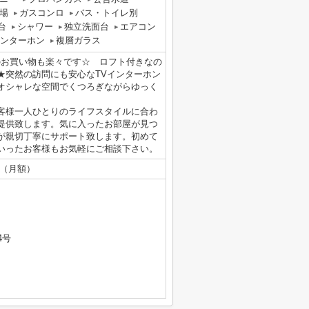
場
ガスコンロ
バス・トイレ別
台
シャワー
独立洗面台
エアコン
インターホン
複層ガラス
のお買い物も楽々です☆ ロフト付きなの
★突然の訪問にも安心なTVインターホン
オシャレな空間でくつろぎながらゆっく
客様一人ひとりのライフスタイルに合わ
提供致します。気に入ったお部屋が見つ
が親切丁寧にサポート致します。初めて
いったお客様もお気軽にご相談下さい。
円（月額）
4号