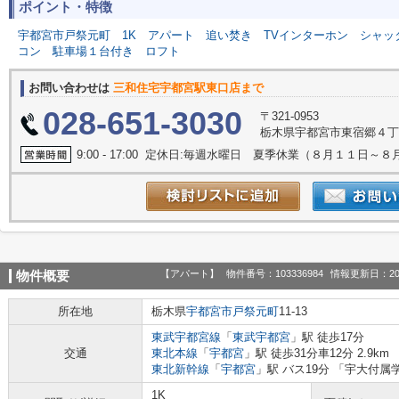
ポイント・特徴
宇都宮市戸祭元町
1K
アパート
追い焚き
TVインターホン
シャッ
コン
駐車場１台付き
ロフト
お問い合わせは
三和住宅宇都宮駅東口店まで
028-651-3030
〒321-0953
栃木県宇都宮市東宿郷４丁目
9:00 - 17:00 定休日:毎週水曜日 夏季休業（８月１１日～
【アパート】
物件番号：103336984
情報更新日：20
物件概要
所在地
栃木県
宇都宮市
戸祭元町
11-13
東武宇都宮線
「
東武宇都宮
」駅 徒歩17分
交通
東北本線
「
宇都宮
」駅 徒歩31分車12分 2.9km
東北新幹線
「
宇都宮
」駅 バス19分 「宇大付属
1K