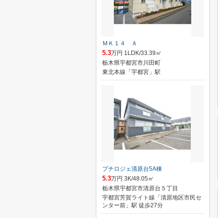
ＭＫ１４ Ａ
5.3
万円 1LDK/33.39㎡
栃木県宇都宮市川田町
東北本線「宇都宮」駅
プチロジェ清原台5A棟
5.3
万円 3K/48.05㎡
栃木県宇都宮市清原台５丁目
宇都宮芳賀ライト線「清原地区市民セ
ンター前」駅 徒歩27分