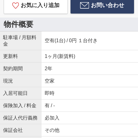
お気に入り追加
お問い合わせ
物件概要
駐車場 / 月額料
空有(1台) / 0円 １台付き
金
更新料
1ヶ月(新賃料)
契約期間
2年
現況
空家
入居可能日
即時
保険加入 / 料金
有 / -
保証人代行義務
必加入
保証会社
その他