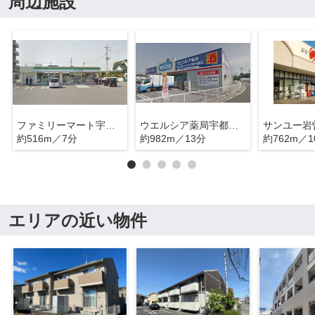
周辺施設
ファミリーマート宇都宮竹林店
ウエルシア薬局宇都宮今泉新町店
サンユー岩
約516m／7分
約982m／13分
約762m／1
エリアの近い物件