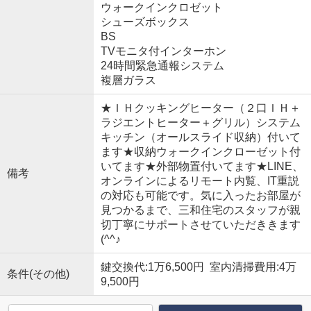
ウォークインクロゼット
シューズボックス
BS
TVモニタ付インターホン
24時間緊急通報システム
複層ガラス
★ＩＨクッキングヒーター（２口ＩＨ＋
ラジエントヒーター＋グリル）システム
キッチン（オールスライド収納）付いて
ます★収納ウォークインクローゼット付
いてます★外部物置付いてます★LINE、
備考
オンラインによるリモート内覧、IT重説
の対応も可能です。気に入ったお部屋が
見つかるまで、三和住宅のスタッフが親
切丁寧にサポートさせていただききます
(^^♪
鍵交換代:1万6,500円 室内清掃費用:4万
条件(その他)
9,500円