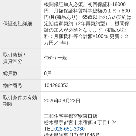
機関保証加入必須。初回保証料18000
円、月額保証料賃料等総額の１％＋800
円/月(商品あり) 65歳以上の方の契約は
保証会社詳細
定期借家契約（2年再契約型）、機関保
証の加入が必須となります（初回保証
料：月額賃料等合計額×100％,更新：２
万円／1年）
取引態様 /
仲介 / 一般
賃貸区分
総戸数
8戸
物件番号
104296353
取引条件の有効
2026年08月22日
期限
三和住宅宇都宮駅東口店
栃木県宇都宮市東宿郷４丁目1-24
TEL:
028-651-3030
栃木県知事 (13) 第1846号