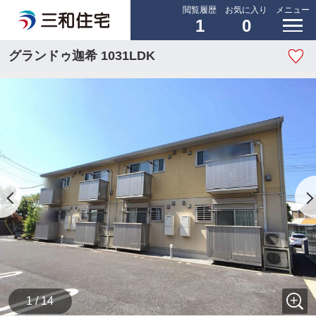
閲覧履歴
お気に入り
メニュー
1
0
グランドゥ迦希 1031LDK
1 / 14