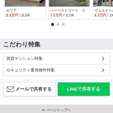
セリア
ハーベストコート Ｃ
8.3
万
円
/ 2LDK
7.5
万
円
/ 1LDK
4.3
万
円
/ 1
こだわり特集
賃貸マンション特集
セキュリティ重視物件特集
メールで共有する
LINEで共有する
ページトップへ