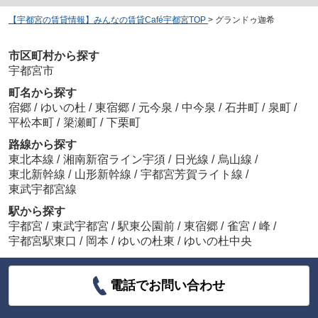
【宇都宮の賃貸情報】みんなの賃貸Café宇都宮TOP
>
グランドゥ迦希
市区町村から探す
宇都宮市
町名から探す
宿郷
/
ゆいの杜
/
東宿郷
/
元今泉
/
中今泉
/
石井町
/
泉町
/
平松本町
/
簗瀬町
/
下栗町
路線から探す
東北本線
/
湘南新宿ライン宇須
/
日光線
/
烏山線
/
東北新幹線
/
山形新幹線
/
宇都宮芳賀ライト線
/
東武宇都宮線
駅から探す
宇都宮
/
東武宇都宮
/
駅東公園前
/
東宿郷
/
雀宮
/
峰
/
宇都宮駅東口
/
岡本
/
ゆいの杜東
/
ゆいの杜中央
電話でお問い合わせ