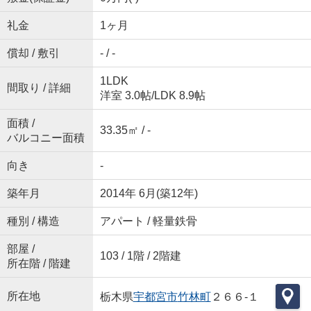
礼金
1ヶ月
償却 / 敷引
- / -
1LDK
間取り / 詳細
洋室 3.0帖
/
LDK 8.9帖
面積 /
33.35㎡ / -
バルコニー面積
向き
-
築年月
2014年 6月(築12年)
種別 / 構造
アパート / 軽量鉄骨
部屋 /
103 / 1階 / 2階建
所在階 / 階建
所在地
栃木県
宇都宮市
竹林町
２６６-１