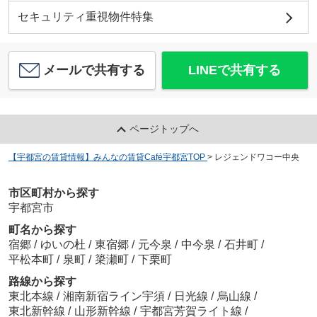
セキュリティ重視物件特集
メールで共有する
LINEで共有する
ページトップへ
【宇都宮の賃貸情報】みんなの賃貸Café宇都宮TOP
>
レジェンドワコー中央
市区町村から探す
宇都宮市
町名から探す
宿郷
/
ゆいの杜
/
東宿郷
/
元今泉
/
中今泉
/
石井町
/
平松本町
/
泉町
/
簗瀬町
/
下栗町
路線から探す
東北本線
/
湘南新宿ライン宇須
/
日光線
/
烏山線
/
東北新幹線
/
山形新幹線
/
宇都宮芳賀ライト線
/