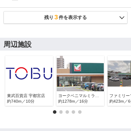
3
残り
件を表示する
周辺施設
東武百貨店 宇都宮店
ヨークベニマルミライトイチジョウ
約740m／10分
約1278m／16分
約423m／