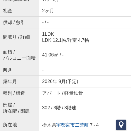
礼金
2ヶ月
償却 / 敷引
- / -
1LDK
間取り / 詳細
LDK 12.1帖
/
洋室 4.7帖
面積 /
41.06㎡ / -
バルコニー面積
向き
-
築年月
2026年 9月(予定)
種別 / 構造
アパート / 軽量鉄骨
部屋 /
302 / 3階 / 3階建
所在階 / 階建
所在地
栃木県
宇都宮市
二荒町
７-４