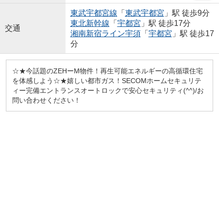
東武宇都宮線
「
東武宇都宮
」駅 徒歩9分
東北新幹線
「
宇都宮
」駅 徒歩17分
交通
湘南新宿ライン宇須
「
宇都宮
」駅 徒歩17
分
☆★今話題のZEHーM物件！再生可能エネルギーの高循環住宅
を体感しよう☆★嬉しい都市ガス！SECOMホームセキュリテ
ィー完備エントランスオートロックで安心セキュリティ(^^)/お
問い合わせください！