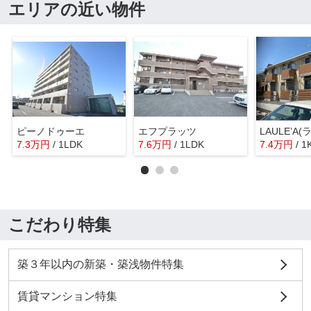
エリアの近い物件
ピーノドゥーエ
エフプラッツ
LAULE’A
7.3
万
円
/ 1LDK
7.6
万
円
/ 1LDK
7.4
万
円
/ 1
こだわり特集
築３年以内の新築・築浅物件特集
賃貸マンション特集